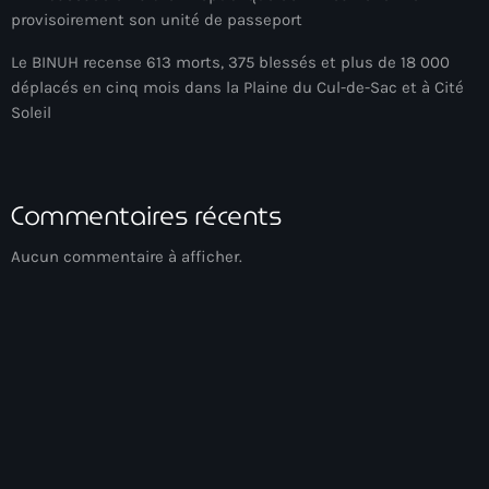
provisoirement son unité de passeport
Adriano Espaillat
Le BINUH recense 613 morts, 375 blessés et plus de 18 000
Advox
déplacés en cinq mois dans la Plaine du Cul-de-Sac et à Cité
Soleil
Aéroport Antoine Simon des Cayes
Aéroport international Toussaint Louverture
Afghanistan
Commentaires récents
Afrique du Nord et Moyen-Orient
Aucun commentaire à afficher.
Afrique du Sud
Afrique Sub-Saharienne
agri-food
Agriculture
Agriculture & Environment