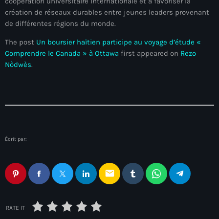
juin 2025
coopération universitaire internationale et à favoriser la
création de réseaux durables entre jeunes leaders provenant
mai 2025
de différentes régions du monde.
avril 2025
The post
Un boursier haïtien participe au voyage d’étude «
Comprendre le Canada » à Ottawa
first appeared on
Rezo
mars 2025
Nòdwès
.
février 2025
janvier 2025
décembre 2024
novembre 2024
Écrit par:
octobre 2024
septembre 2024
email
août 2024
RATE IT
juillet 2024