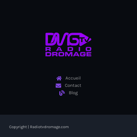
Arcahaie gangs Attack
Arcahaie Haiti
Art & Culture
art and culture
Art Haiti
Art x Ayiti
Artibonite Department
Accueil
Contact
Artibonite Haiti
Blog
artist
Artist Manuel Mathieu
Arts
Copyright | Radiotvdromage.com
Arts & Culture