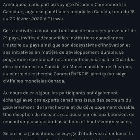
Amériques a pris part au voyage d’étude « Comprendre le
mai 2026
Canada », organisé par Affaires mondiales Canada, tenu du 16
avril 2026
au 20 février 2026 à Ottawa.
mars 2026
Cette activité a réuni une trentaine de boursiers provenant de
21 pays, invités à découvrir les institutions canadiennes,
février 2026
l’histoire du pays ainsi que son écosystème d’innovation et
ses initiatives en matière de développement durable. Le
janvier 2026
programme comprenait notamment des visites à la Chambre
des communes du Canada, au Musée canadien de l’histoire,
décembre 2025
au centre de recherche CanmetÉNERGIE, ainsi qu’au siège
novembre 2025
d’Affaires mondiales Canada.
octobre 2025
Au cours de ce séjour, les participants ont également
échangé avec des experts canadiens issus des secteurs du
septembre 2025
gouvernement, de la recherche et du développement durable.
Une réception de réseautage a aussi permis aux boursiers de
août 2025
rencontrer plusieurs ambassadeurs et hauts-commissaires.
juillet 2025
Selon les organisateurs, ce voyage d’étude vise à renforcer la