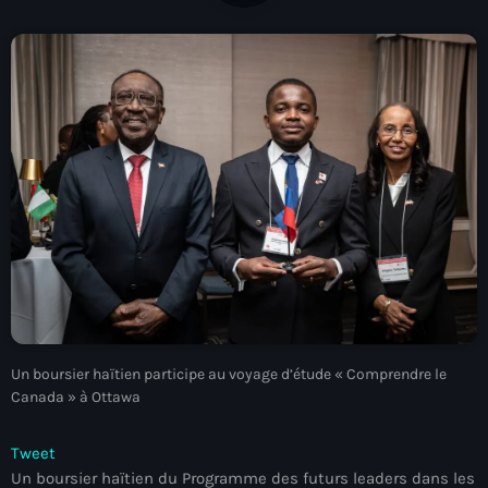
À Propos
TV Direct
Actualités
Blog Grid Sidebar
Contact
Archives
Un boursier haïtien participe au voyage d’étude « Comprendre le
août 2026
Canada » à Ottawa
juillet 2026
Tweet
juin 2026
Un boursier haïtien du Programme des futurs leaders dans les