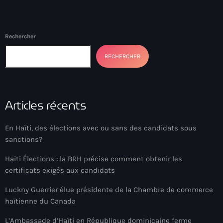
34th cohort of the PNH
400 Mawozo
Rechercher
400 Mawozo gang
RECHERCHER
739 new officers
79th UN General Assembly
Articles récents
A lire
AAN
En Haïti, des élections avec ou sans des candidats sous
Abrite-toi
sanctions?
Acte de l'Indépendance d'Haiti
Haiti Élections : la BRH précise comment obtenir les
certificats exigés aux candidats
Action humanitaire
Luckny Guerrier élue présidente de la Chambre de commerce
activism
haïtienne du Canada
Actualités
L’Ambassade d’Haïti en République dominicaine ferme