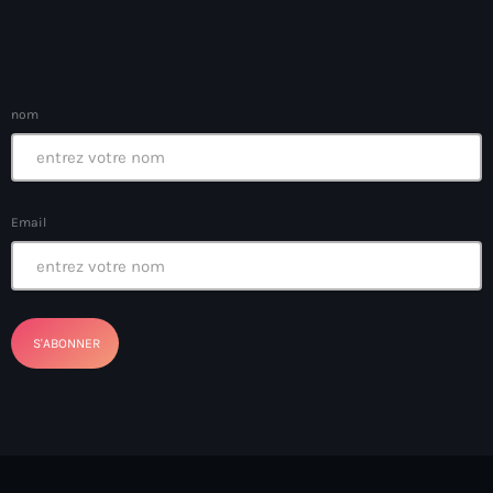
Anse-à-Foleur
Anse-à-Foleur Tags (Standard for category & specific for
story): Haïti
nom
Anse-à-Foleur-Latortue
Anti-gang Tactical Unit (UTAG)
anti-Haitian hate
Email
anti-Haitianism
Antoine Simon Airport of Les Cayes
Antoine Simon International Airport
Antony Blinken
Arabe
Arcahaie