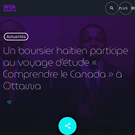
search
men
close
play_arrow
RADIO
Actualités
Un boursier haïtien participe
au voyage d’étude «
play_arrow
RADIO DROMAGE
Comprendre le Canada » à
Ottawa
Accueil
Programmation
Émissions
share
email