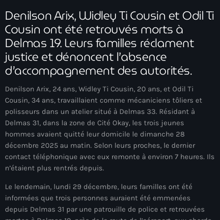
À Propos
Denilson Arix, Widley Ti Cousin et Odil Ti
Cousin ont été retrouvés morts à
TV Direct
Delmas 19. Leurs familles réclament
justice et dénoncent l’absence
Actualités
d’accompagnement des autorités.
Blog Grid Sidebar
Contact
Denilson Arix, 24 ans, Widley Ti Cousin, 20 ans, et Odil Ti
Cousin, 34 ans, travaillaient comme mécaniciens tôliers et
polisseurs dans un atelier situé à Delmas 33. Résidant à
Delmas 31, dans la zone de Cité Okay, les trois jeunes
hommes avaient quitté leur domicile le dimanche 28
Archives
décembre 2025 au matin. Selon leurs proches, le dernier
contact téléphonique avec eux remonte à environ 7 heures. Ils
n’étaient plus rentrés depuis.
août 2026
Le lendemain, lundi 29 décembre, leurs familles ont été
juillet 2026
informées que trois personnes auraient été emmenées
depuis Delmas 31 par une patrouille de police et retrouvées
juin 2026