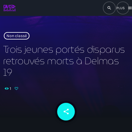
search
men
close
play_arrow
RADIO
Non classé
Trois jeunes portés disparus
retrouvés morts à Delmas
play_arrow
RADIO DROMAGE
19
1
Accueil
Programmation
share
email
Émissions