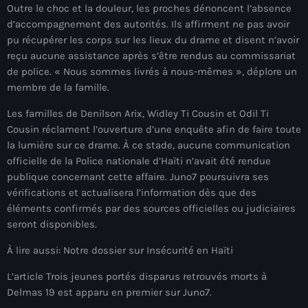
juin 2025
Outre le choc et la douleur, les proches dénoncent l’absence
d’accompagnement des autorités. Ils affirment ne pas avoir
mai 2025
pu récupérer les corps sur les lieux du drame et disent n’avoir
avril 2025
reçu aucune assistance après s’être rendus au commissariat
de police. « Nous sommes livrés à nous-mêmes », déplore un
mars 2025
membre de la famille.
février 2025
Les familles de Denilson Arix, Widley Ti Cousin et Odil Ti
Cousin réclament l’ouverture d’une enquête afin de faire toute
janvier 2025
la lumière sur ce drame. À ce stade, aucune communication
officielle de la Police nationale d’Haïti n’avait été rendue
décembre 2024
publique concernant cette affaire. Juno7 poursuivra ses
novembre 2024
vérifications et actualisera l’information dès que des
éléments confirmés par des sources officielles ou judiciaires
octobre 2024
seront disponibles.
septembre 2024
À lire aussi: Notre dossier sur Insécurité en Haïti
août 2024
L’article Trois jeunes portés disparus retrouvés morts à
Delmas 19 est apparu en premier sur Juno7.
juillet 2024