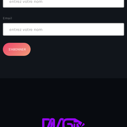
Arcahaie gangs Attack
Arcahaie Haiti
Email
Art & Culture
art and culture
Art Haiti
Art x Ayiti
Artibonite Department
Artibonite Haiti
artist
Artist Manuel Mathieu
Arts
Arts & Culture