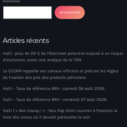
Rechercher
Adriano Espaillat
RECHERCHER
Advox
Aéroport Antoine Simon des Cayes
Articles récents
Aéroport international Toussaint Louverture
Afghanistan
Haïti : plus de 29 % de l’électorat potentiel exposé à un risque
d’exclusion, selon une analyse de la TRN
Afrique du Nord et Moyen-Orient
Le CCSMP rappelle ses canaux officiels et précise les règles
Afrique du Sud
de fixation des prix des produits pétroliers
Afrique Sub-Saharienne
Haïti – Taux de référence BRH : samedi 08 août 2026
agri-food
Haïti – Taux de référence BRH : vendredi 07 août 2026
Agriculture
Haïti | « Bon travay ! » : Nou Pap Dòmi soumet à Paraison la
liste des zones où il devrait patrouiller le soir
Agriculture & Environment