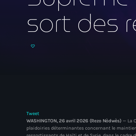
sort des 
Tweet
WASHINGTON, 26 avril 2026 (Rezo Nòdwès)
— La C
plaidoiries déterminantes concernant le maintien
ressortissants de Haïti et de Syrie, dans le cadre