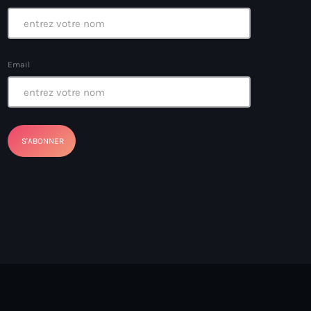
Email
ayes
nt Louverture
nt