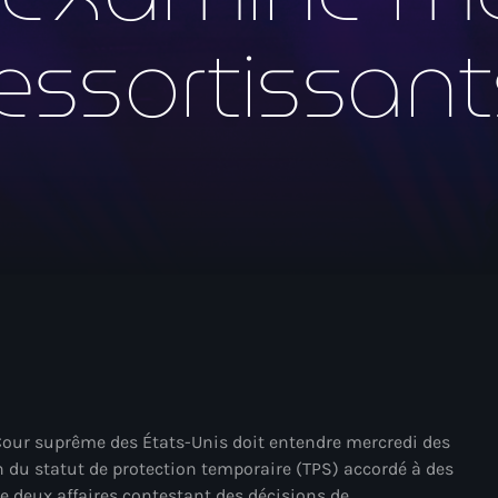
mai 2026
ressortissant
avril 2026
mars 2026
février 2026
janvier 2026
décembre 2025
novembre 2025
octobre 2025
septembre 2025
août 2025
juillet 2025
our suprême des États-Unis doit entendre mercredi des
 du statut de protection temporaire (TPS) accordé à des
juin 2025
 de deux affaires contestant des décisions de