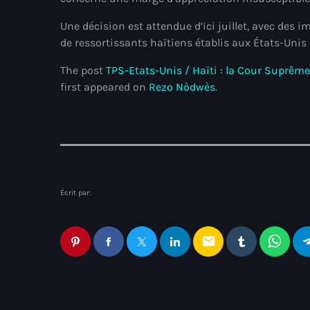
Une décision est attendue d’ici juillet, avec des i
de ressortissants haïtiens établis aux États-Unis
The post
TPS-Etats-Unis / Haïti : la Cour Suprême
first appeared on
Rezo Nòdwès
.
Écrit par:
email
Articles similaires