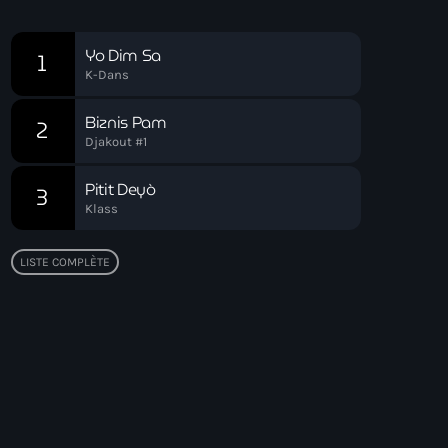
Chart
Yo Dim Sa
1
K-Dans
Biznis Pam
2
Djakout #1
Pitit Deyò
3
Klass
LISTE COMPLÈTE
Top popular