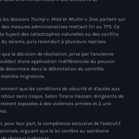
mai 2025
s les dossiers
Trump v. Miot
et
Mullin v. Doe
, portant sur
avril 2025
re des mesures administratives mettant fin au TPS. Ce
mars 2025
ts fuyant des catastrophes naturelles ou des conflits
e du séisme, puis reconduit à plusieurs reprises.
février 2025
que la décision de résiliation, prise par l’ancienne
janvier 2025
procédait d’une application indifférenciée du pouvoir
décembre 2024
side désormais dans la délimitation du contrôle
n matière migratoire.
novembre 2024
iennent que les conditions de sécurité et d’accès aux
octobre 2024
 retour sans risque. Selon Tirana Hassan, dirigeante de
 restent exposées à des violences armées et à une
septembre 2024
res.
août 2024
, pour leur part, la compétence exclusive de l’exécutif
juillet 2024
ationale, arguant que la loi confère au secrétaire
e révision judiciaire.