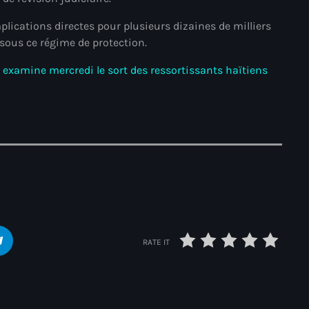
juin 2024
mplications directes pour plusieurs dizaines de milliers
mai 2024
 sous ce régime de protection.
 examine mercredi le sort des ressortissants haïtiens
Catégories
: Internet Haiti
‘Pwogram Biden
“Viv Ansanm”
#freecarel
RATE IT
#HPK
#KPK
#NouBoukeTann