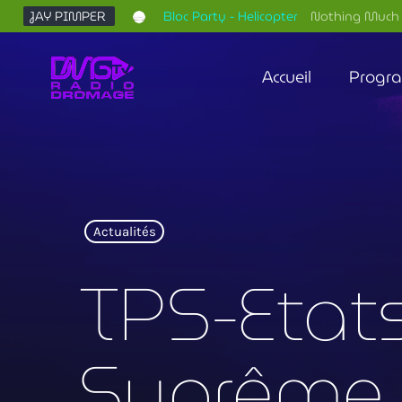
JAY PIMPER
Bloc Party - Helicopter
Nothing Much 
Accueil
Progr
Actualités
TPS-Etats-
Suprême 