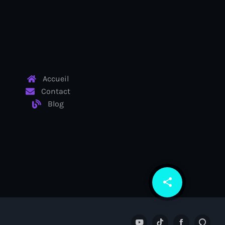
Accueil
Contact
Blog
share
email