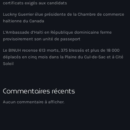
certificats exigés aux candidats
American Airlines
Luckny Guerrier élue présidente de la Chambre de commerce
American missionary couple killed in Haiti
haïtienne du Canada
Amérique du Nord
L’Ambassade d’Haïti en République dominicaine ferme
provisoirement son unité de passeport
Amérique latine
Le BINUH recense 613 morts, 375 blessés et plus de 18 000
Ana Belique
déplacés en cinq mois dans la Plaine du Cul-de-Sac et à Cité
Soleil
André Jonas Vladimir Paraison
Angelo Jean-Baptiste
Anglais
Commentaires récents
Angy Desravines
Aucun commentaire à afficher.
Animal Rights
Annonces