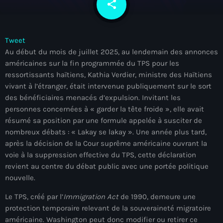
share
email
À Propos
TV Direct
Tweet
Au début du mois de juillet 2025, au lendemain des annonces
Actualités
américaines sur la fin programmée du TPS pour les
ressortissants haïtiens, Kathia Verdier, ministre des Haïtiens
Blog Grid Sidebar
Contact
vivant à l’étranger, était intervenue publiquement sur le sort
des bénéficiaires menacés d’expulsion. Invitant les
personnes concernées à « garder la tête froide », elle avait
résumé sa position par une formule appelée à susciter de
nombreux débats : « Lakay se lakay ». Une année plus tard,
après la décision de la Cour suprême américaine ouvrant la
Archives
voie à la suppression effective du TPS, cette déclaration
revient au centre du débat public avec une portée politique
août 2026
nouvelle.
juillet 2026
Le TPS, créé par l’
Immigration Act
de 1990, demeure une
protection temporaire relevant de la souveraineté migratoire
juin 2026
américaine. Washington peut donc modifier ou retirer ce