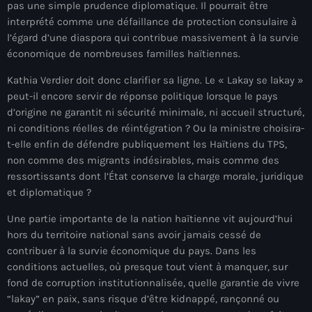
pas une simple prudence diplomatique. Il pourrait être
juin 2024
interprété comme une défaillance de protection consulaire à
l’égard d’une diaspora qui contribue massivement à la survie
mai 2024
économique de nombreuses familles haïtiennes.
Kathia Verdier doit donc clarifier sa ligne. Le « Lakay se lakay »
peut-il encore servir de réponse politique lorsque le pays
Catégories
d’origine ne garantit ni sécurité minimale, ni accueil structuré,
ni conditions réelles de réintégration ? Ou la ministre choisira-
: Internet Haiti
t-elle enfin de défendre publiquement les Haïtiens du TPS,
non comme des migrants indésirables, mais comme des
‘Pwogram Biden
ressortissants dont l’État conserve la charge morale, juridique
et diplomatique ?
“Viv Ansanm”
Une partie importante de la nation haïtienne vit aujourd’hui
#freecarel
hors du territoire national sans avoir jamais cessé de
#HPK
contribuer à la survie économique du pays. Dans les
conditions actuelles, où presque tout vient à manquer, sur
#KPK
fond de corruption institutionnalisée, quelle garantie de vivre
“lakay” en paix, sans risque d’être kidnappé, rançonné ou
#NouBoukeTann