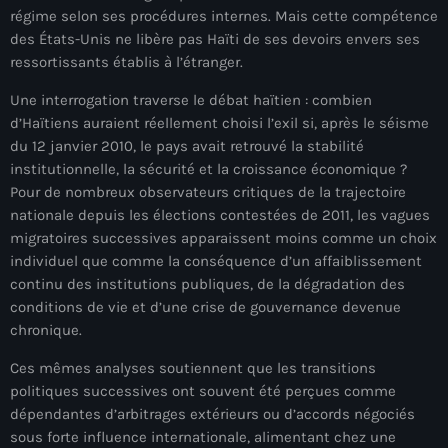
régime selon ses procédures internes. Mais cette compétence
mai 2026
des États-Unis ne libère pas Haïti de ses devoirs envers ses
avril 2026
ressortissants établis à l’étranger.
mars 2026
Une interrogation traverse le débat haïtien : combien
d’Haïtiens auraient réellement choisi l’exil si, après le séisme
février 2026
du 12 janvier 2010, le pays avait retrouvé la stabilité
institutionnelle, la sécurité et la croissance économique ?
janvier 2026
Pour de nombreux observateurs critiques de la trajectoire
nationale depuis les élections contestées de 2011, les vagues
décembre 2025
migratoires successives apparaissent moins comme un choix
novembre 2025
individuel que comme la conséquence d’un affaiblissement
continu des institutions publiques, de la dégradation des
octobre 2025
conditions de vie et d’une crise de gouvernance devenue
chronique.
septembre 2025
Ces mêmes analyses soutiennent que les transitions
août 2025
politiques successives ont souvent été perçues comme
juillet 2025
dépendantes d’arbitrages extérieurs ou d’accords négociés
sous forte influence internationale, alimentant chez une