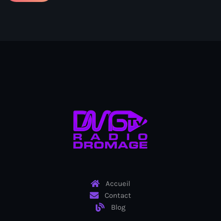
Ayiti
Ayiti Akil des pins
Ayiti la vi chè
AYITIKA
Aysyen Brésil
Aysyen Chili
Azerbaijanais
Bad Kreyol
Bahamas
Bahamas boat
Accueil
Contact
Baie-de-Henne
Blog
banboch kreyol