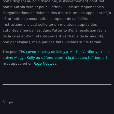
porté disparu au coin d’une rue, le gouvernement dont fait
#NouPaKaTannAnkò
partie Kathia Verdier peut-il offrir ? Plusieurs responsables
d’organisations de défense des droits humains appellent déjà
#Woyyycolumn
l’État haïtien à reconnaître l’ampleur de sa faillite
institutionnelle et à solliciter un moratoire auprès des
1804 Renaissance
autorités américaines, dans l’attente d’une résolution réelle
de la crise et d’un rétablissement vérifiable de la sécurité,
1937 parsley massacre
non par slogans, mais par des faits visibles sur le terrain.
2024 election
The post
TPS : avec « Lakay se lakay », Kathia Verdier va-t-elle
2024 Elections
suivre Megyn Kelly ou défendre enfin la diaspora haïtienne ?
first appeared on
Rezo Nòdwès
.
2024 Paris Olympics
2024 summer olympics
2025 Elections
2026 World Cup Qualifiers
Écrit par:
21 Nasyon