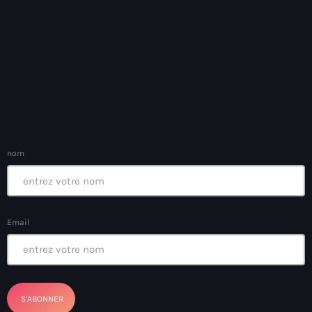
Arts et Culture
Asie Centrale et Caucase
Asie de l'Est
Asie du Sud
Asylum for Haïtian
nom
asylum seekers
Australie
Autriche
Email
Aux Cayes
Avanse Ansanm
Aviation field