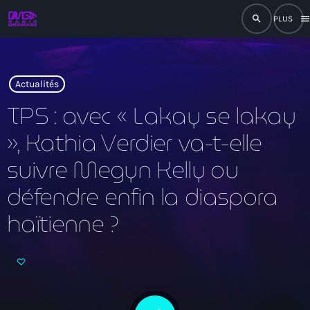
search
men
close
play_arrow
RADIO
Actualités
TPS : avec « Lakay se lakay
», Kathia Verdier va-t-elle
play_arrow
RADIO DROMAGE
suivre Megyn Kelly ou
défendre enfin la diaspora
haïtienne ?
Accueil
Programmation
Émissions