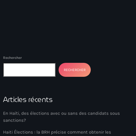
Akademi Kreyòl Ayisyen
Albanie
Alexandre Grand’Pierre
Alexandre Pétion
Alexandre Pierre
Rechercher
Algérie
RECHERCHER
Alimentation
Aljany Narcius writer
Articles récents
Allemagne
Allemand
En Haïti, des élections avec ou sans des candidats sous
sanctions?
Alligator Alcatraz
Haiti Élections : la BRH précise comment obtenir les
Alsatian