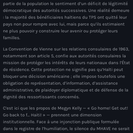
juin 2025
partie de la population le sentiment d’un déficit de légitimité
démocratique des autorités successives. Une réalité demeure
mai 2025
: la majorité des bénéficiaires haïtiens du TPS ont quitté leur
avril 2025
pays non pour rompre avec lui, mais parce qu’ils estimaient
ne plus pouvoir y construire leur avenir ou protéger leurs
mars 2025
familles.
février 2025
La Convention de Vienne sur les relations consulaires de 1963,
notamment son article 5, confie aux autorités consulaires la
janvier 2025
mission de protéger les intérêts de leurs nationaux dans l’État
de résidence. Cette protection ne signifie pas qu’Haïti peut
décembre 2024
bloquer une décision américaine ; elle impose toutefois une
novembre 2024
obligation de représentation, d’information, d’assistance
administrative, de plaidoyer diplomatique et de défense de la
octobre 2024
dignité des ressortissants concernés.
septembre 2024
C’est ici que les propos de Megyn Kelly — « Go home! Get out!
Go back to f… Haiti! » — prennent une dimension
août 2024
institutionnelle. Face à une injonction publique formulée
juillet 2024
dans le registre de l’humiliation, le silence du MHAVE ne serait