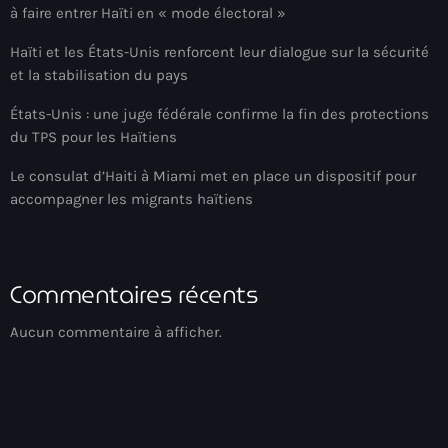
à faire entrer Haïti en « mode électoral »
American Airlines
Haïti et les États-Unis renforcent leur dialogue sur la sécurité
American missionary couple killed in Haiti
et la stabilisation du pays
Amérique du Nord
États-Unis : une juge fédérale confirme la fin des protections
du TPS pour les Haïtiens
Amérique latine
Le consulat d’Haiti à Miami met en place un dispositif pour
Ana Belique
accompagner les migrants haïtiens
André Jonas Vladimir Paraison
Angelo Jean-Baptiste
Commentaires récents
Anglais
Aucun commentaire à afficher.
Angy Desravines
Animal Rights
Annonces