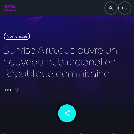
search
men
close
play_arrow
RADIO
Non classé
Sunrise Airways ouvre un
nouveau hub régional en
play_arrow
RADIO DROMAGE
République dominicaine
1
Accueil
Programmation
share
email
Émissions