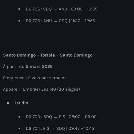
juin 2024
D6 705 : SDQ → ANU | 09:00 – 10:35
mai 2024
D6 706 : ANU → SDQ | 11:20 – 12:55
Catégories
Santo Domingo – Tortola – Santo Domingo
: Internet Haiti
À partir du
5 mars 2026
‘Pwogram Biden
Fréquence : 2 vols par semaine
“Viv Ansanm”
Appareil : Embraer ERJ 140 (30 sièges)
#freecarel
Jeudis
#HPK
D6 703 : SDQ → EIS | 08:00 – 09:00
#KPK
D6 704 : EIS → SDQ | 09:45 – 10:45
#NouBoukeTann