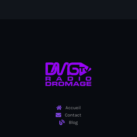
Ayiti
Ayiti Akil des pins
Ayiti la vi chè
AYITIKA
Aysyen Brésil
Aysyen Chili
Azerbaijanais
Bad Kreyol
Bahamas
Accueil
Bahamas boat
Contact
Blog
Baie-de-Henne
banboch kreyol