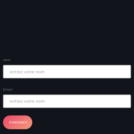
Arts et Culture
Asie Centrale et Caucase
Asie de l'Est
Asie du Sud
Asylum for Haïtian
nom
asylum seekers
Australie
Email
Autriche
Aux Cayes
Avanse Ansanm
Aviation field