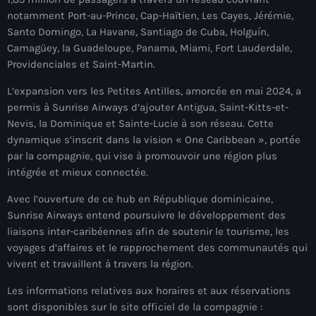
mai 2026
notamment Port-au-Prince, Cap-Haïtien, Les Cayes, Jérémie,
Santo Domingo, La Havane, Santiago de Cuba, Holguín,
avril 2026
Camagüey, la Guadeloupe, Panama, Miami, Fort Lauderdale,
Providenciales et Saint-Martin.
mars 2026
L’expansion vers les Petites Antilles, amorcée en mai 2024, a
février 2026
permis à Sunrise Airways d’ajouter Antigua, Saint-Kitts-et-
Nevis, la Dominique et Sainte-Lucie à son réseau. Cette
janvier 2026
dynamique s’inscrit dans la vision « One Caribbean », portée
décembre 2025
par la compagnie, qui vise à promouvoir une région plus
intégrée et mieux connectée.
novembre 2025
Avec l’ouverture de ce hub en République dominicaine,
octobre 2025
Sunrise Airways entend poursuivre le développement des
liaisons inter-caribéennes afin de soutenir le tourisme, les
septembre 2025
voyages d’affaires et le rapprochement des communautés qui
août 2025
vivent et travaillent à travers la région.
juillet 2025
Les informations relatives aux horaires et aux réservations
sont disponibles sur le site officiel de la compagnie :