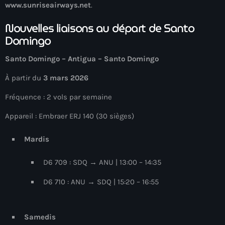
juin 2025
www.sunriseairways.net
.
mai 2025
Nouvelles liaisons au départ de Santo
Domingo
avril 2025
Santo Domingo – Antigua – Santo Domingo
mars 2025
À partir du
3 mars 2026
février 2025
Fréquence : 2 vols par semaine
janvier 2025
Appareil : Embraer ERJ 140 (30 sièges)
décembre 2024
novembre 2024
Mardis
octobre 2024
D6 709 : SDQ → ANU | 13:00 – 14:35
septembre 2024
D6 710 : ANU → SDQ | 15:20 – 16:55
août 2024
juillet 2024
Samedis