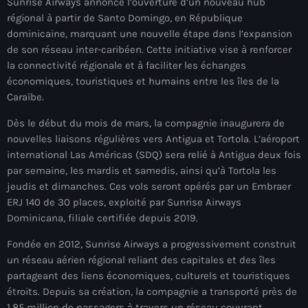
Sunrise Airways
annonce l’ouverture d’un nouveau hub
À Propos
régional à partir de Santo Domingo, en République
dominicaine, marquant une nouvelle étape dans l’expansion
TV Direct
de son réseau inter-caribéen. Cette initiative vise à renforcer
la connectivité régionale et à faciliter les échanges
Actualités
économiques, touristiques et humains entre les îles de la
Caraïbe.
Blog Grid Sidebar
Contact
Dès le début du mois de mars, la compagnie inaugurera de
nouvelles liaisons régulières vers Antigua et Tortola. L’aéroport
international Las Américas (SDQ) sera relié à Antigua deux fois
par semaine, les mardis et samedis, ainsi qu’à Tortola les
jeudis et dimanches. Ces vols seront opérés par un Embraer
ERJ 140 de 30 places, exploité par Sunrise Airways
Archives
Dominicana, filiale certifiée depuis 2019.
août 2026
Fondée en 2012, Sunrise Airways a progressivement construit
un réseau aérien régional reliant des capitales et des îles
juillet 2026
partageant des liens économiques, culturels et touristiques
étroits. Depuis sa création, la compagnie a transporté près de
juin 2026
1,85 million de passagers à travers un réseau couvrant