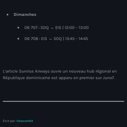
#NouPaKaTannAnkò
Dimanches
#Woyyycolumn
D6 707 : SDQ → EIS | 12:00 – 13:00
1804 Renaissance
D6 708 : EIS → SDQ | 13:45 – 14:45
1937 parsley massacre
2024 election
2024 Elections
L’article Sunrise Airways ouvre un nouveau hub régional en
2024 Paris Olympics
République dominicaine est apparu en premier sur Juno7.
2024 summer olympics
2025 Elections
2026 World Cup Qualifiers
21 Nasyon
Écrit par:
Viewcom04