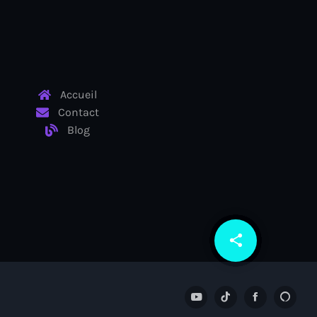
Accueil
Contact
Blog
share
email