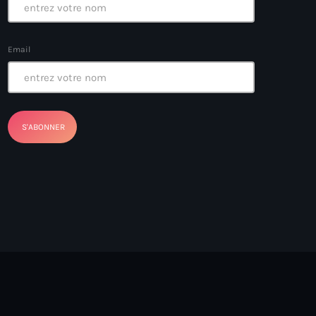
Email
ayes
nt Louverture
nt