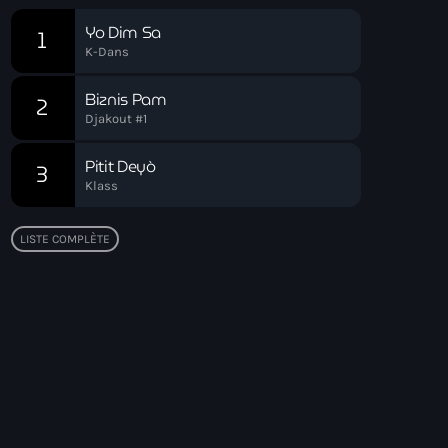
Yo Dim Sa
1
K-Dans
Biznis Pam
2
Djakout #1
Pitit Deyò
3
Klass
LISTE COMPLÈTE
Top popular