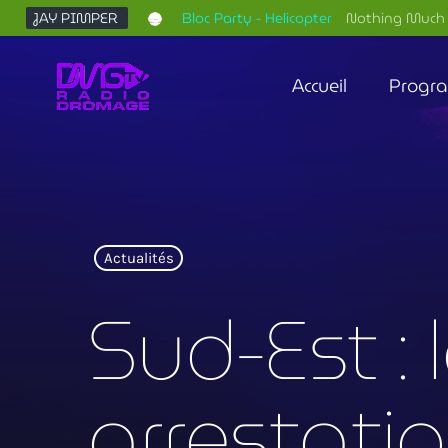
JAY PIMPER
Bloc Party - Helicopter
Nothing Much 
Accueil
Progr
Actualités
Sud-Est :
arrestatio