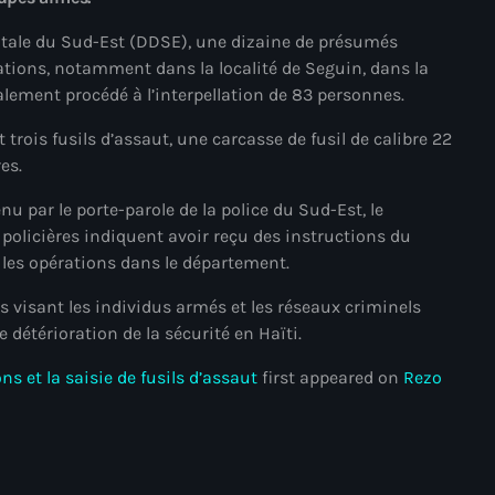
mai 2025
tale du Sud-Est (DDSE), une dizaine de présumés
ations, notamment dans la localité de Seguin, dans la
avril 2025
lement procédé à l’interpellation de 83 personnes.
mars 2025
 trois fusils d’assaut, une carcasse de fusil de calibre 22
février 2025
es.
janvier 2025
nu par le porte-parole de la police du Sud-Est, le
policières indiquent avoir reçu des instructions du
décembre 2024
les opérations dans le département.
novembre 2024
s visant les individus armés et les réseaux criminels
octobre 2024
 détérioration de la sécurité en Haïti.
septembre 2024
ns et la saisie de fusils d’assaut
first appeared on
Rezo
août 2024
juillet 2024