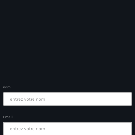
Anse-à-Foleur
Anse-à-Foleur Tags (Standard for category & specific for
story): Haïti
Anse-à-Foleur-Latortue
Anti-gang Tactical Unit (UTAG)
anti-Haitian hate
anti-Haitianism
Antoine Simon Airport of Les Cayes
nom
Antoine Simon International Airport
Antony Blinken
Arabe
Email
Arcahaie