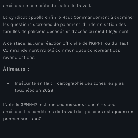
juin 2025
amélioration concrète du cadre de travail.
mai 2025
Le syndicat appelle enfin le Haut Commandement à examiner
les questions d’arriérés de paiement, d’indemnisation des
avril 2025
familles de policiers décédés et d’accès au crédit logement.
mars 2025
À ce stade, aucune réaction officielle de l’IGPNH ou du Haut
février 2025
Commandement n’a été communiquée concernant ces
revendications.
janvier 2025
À lire aussi :
décembre 2024
Insécurité en Haïti : cartographie des zones les plus
novembre 2024
touchées en 2026
octobre 2024
L’article SPNH-17 réclame des mesures concrètes pour
septembre 2024
améliorer les conditions de travail des policiers est apparu en
premier sur Juno7.
août 2024
juillet 2024