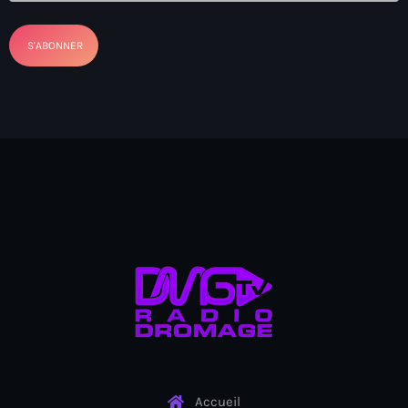
Arcahaie gangs Attack
Arcahaie Haiti
Art & Culture
art and culture
Art Haiti
Art x Ayiti
Artibonite Department
Artibonite Haiti
artist
Artist Manuel Mathieu
Arts
Accueil
Arts & Culture