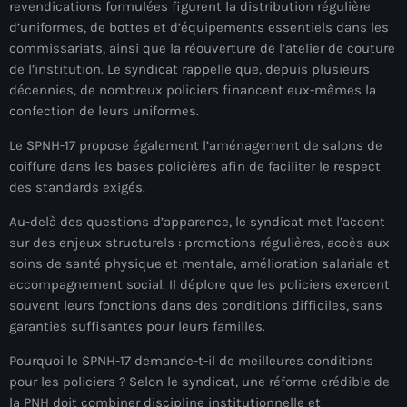
revendications formulées figurent la distribution régulière
mai 2026
d’uniformes, de bottes et d’équipements essentiels dans les
commissariats, ainsi que la réouverture de l’atelier de couture
avril 2026
de l’institution. Le syndicat rappelle que, depuis plusieurs
mars 2026
décennies, de nombreux policiers financent eux-mêmes la
confection de leurs uniformes.
février 2026
Le SPNH-17 propose également l’aménagement de salons de
janvier 2026
coiffure dans les bases policières afin de faciliter le respect
des standards exigés.
décembre 2025
Au-delà des questions d’apparence, le syndicat met l’accent
novembre 2025
sur des enjeux structurels : promotions régulières, accès aux
soins de santé physique et mentale, amélioration salariale et
octobre 2025
accompagnement social. Il déplore que les policiers exercent
septembre 2025
souvent leurs fonctions dans des conditions difficiles, sans
garanties suffisantes pour leurs familles.
août 2025
Pourquoi le SPNH-17 demande-t-il de meilleures conditions
juillet 2025
pour les policiers ? Selon le syndicat, une réforme crédible de
la PNH doit combiner discipline institutionnelle et