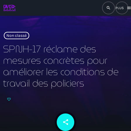
search
men
close
play_arrow
RADIO
Non classé
SPNH-17 réclame des
mesures concrètes pour
play_arrow
RADIO DROMAGE
améliorer les conditions de
travail des policiers
Accueil
Programmation
Émissions
share
email