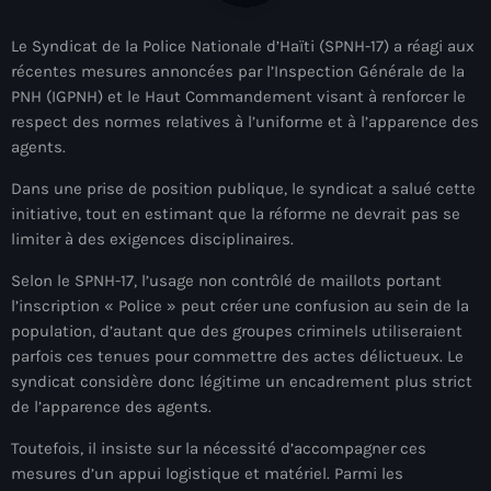
À Propos
Le Syndicat de la Police Nationale d’Haïti (SPNH-17) a réagi aux
TV Direct
récentes mesures annoncées par l’Inspection Générale de la
PNH (IGPNH) et le Haut Commandement visant à renforcer le
Actualités
respect des normes relatives à l’uniforme et à l’apparence des
agents.
Blog Grid Sidebar
Contact
Dans une prise de position publique, le syndicat a salué cette
initiative, tout en estimant que la réforme ne devrait pas se
limiter à des exigences disciplinaires.
Selon le SPNH-17, l’usage non contrôlé de maillots portant
l’inscription « Police » peut créer une confusion au sein de la
Archives
population, d’autant que des groupes criminels utiliseraient
parfois ces tenues pour commettre des actes délictueux. Le
syndicat considère donc légitime un encadrement plus strict
août 2026
de l’apparence des agents.
juillet 2026
Toutefois, il insiste sur la nécessité d’accompagner ces
juin 2026
mesures d’un appui logistique et matériel. Parmi les