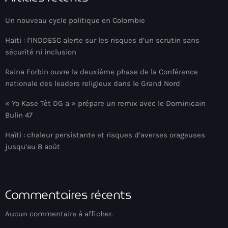
Adriano Espaillat
Un nouveau cycle politique en Colombie
Advox
Haïti : l’INDDESC alerte sur les risques d’un scrutin sans
sécurité ni inclusion
Aéroport Antoine Simon des Cayes
Raina Forbin ouvre la deuxième phase de la Conférence
Aéroport international Toussaint Louverture
nationale des leaders religieux dans le Grand Nord
Afghanistan
« Yo Kase Tèt DG a » prépare un remix avec le Dominicain
Afrique du Nord et Moyen-Orient
Bulin 47
Afrique du Sud
Haïti : chaleur persistante et risques d’averses orageuses
jusqu’au 8 août
Afrique Sub-Saharienne
agri-food
Commentaires récents
Agriculture
Agriculture & Environment
Aucun commentaire à afficher.