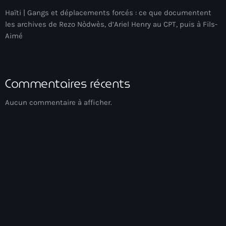
Haïti | Gangs et déplacements forcés : ce que documentent
American Airlines
les archives de Rezo Nòdwès, d’Ariel Henry au CPT, puis à Fils-
American missionary couple killed in Haiti
Aimé
Amérique du Nord
Amérique latine
Commentaires récents
Ana Belique
Aucun commentaire à afficher.
André Jonas Vladimir Paraison
Angelo Jean-Baptiste
Anglais
Angy Desravines
Animal Rights
Annonces
Acoustic