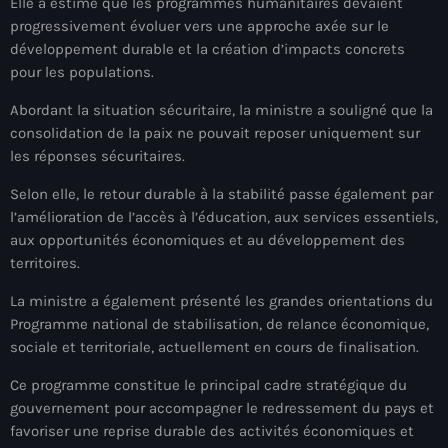
juin 2025
Elle a estimé que les programmes humanitaires devaient
progressivement évoluer vers une approche axée sur le
mai 2025
développement durable et la création d’impacts concrets
pour les populations.
avril 2025
Abordant la situation sécuritaire, la ministre a souligné que la
mars 2025
consolidation de la paix ne pouvait reposer uniquement sur
les réponses sécuritaires.
février 2025
Selon elle, le retour durable à la stabilité passe également par
janvier 2025
l’amélioration de l’accès à l’éducation, aux services essentiels,
décembre 2024
aux opportunités économiques et au développement des
territoires.
novembre 2024
La ministre a également présenté les grandes orientations du
octobre 2024
Programme national de stabilisation, de relance économique,
sociale et territoriale, actuellement en cours de finalisation.
septembre 2024
Ce programme constitue le principal cadre stratégique du
août 2024
gouvernement pour accompagner le redressement du pays et
juillet 2024
favoriser une reprise durable des activités économiques et