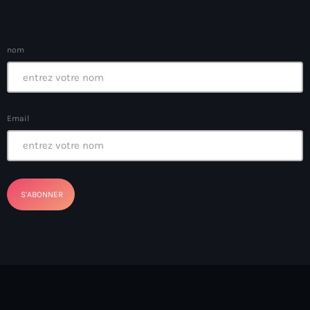
Arts et Culture
Asie Centrale et Caucase
nom
Asie de l'Est
Asie du Sud
Email
Asylum for Haïtian
asylum seekers
Australie
Autriche
Aux Cayes
Avanse Ansanm
Aviation field