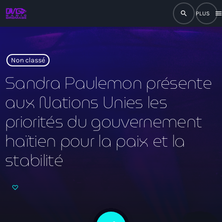
search
men
close
play_arrow
RADIO
Non classé
Sandra Paulemon présente
aux Nations Unies les
play_arrow
RADIO DROMAGE
priorités du gouvernement
haïtien pour la paix et la
stabilité
Accueil
Programmation
Émissions