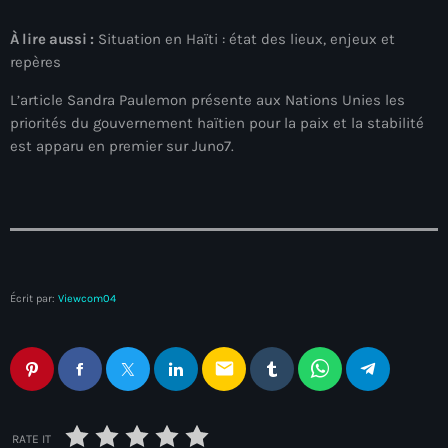
#NouPaKaTannAnkò
À lire aussi :
Situation en Haïti : état des lieux, enjeux et
repères
#Woyyycolumn
L’article Sandra Paulemon présente aux Nations Unies les
1804 Renaissance
priorités du gouvernement haïtien pour la paix et la stabilité
1937 parsley massacre
est apparu en premier sur Juno7.
2024 election
2024 Elections
2024 Paris Olympics
2024 summer olympics
Écrit par:
Viewcom04
2025 Elections
email
2026 World Cup Qualifiers
21 Nasyon
RATE IT