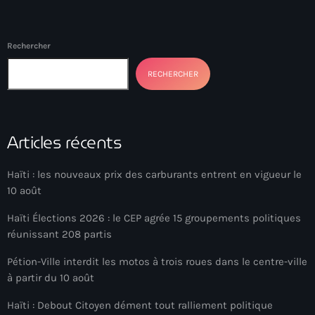
Akademi Kreyòl Ayisyen
Albanie
Rechercher
Alexandre Grand’Pierre
RECHERCHER
Alexandre Pétion
Alexandre Pierre
Articles récents
Algérie
Alimentation
Haïti : les nouveaux prix des carburants entrent en vigueur le
10 août
Aljany Narcius writer
Haïti Élections 2026 : le CEP agrée 15 groupements politiques
Allemagne
réunissant 208 partis
Allemand
Pétion-Ville interdit les motos à trois roues dans le centre-ville
à partir du 10 août
Alligator Alcatraz
Haïti : Debout Citoyen dément tout ralliement politique
Alsatian