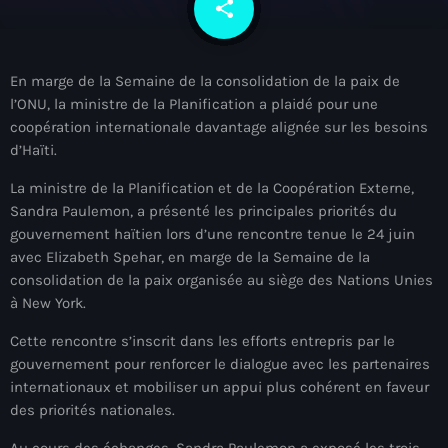
share
email
À Propos
TV Direct
En marge de la Semaine de la consolidation de la paix de
l’ONU, la ministre de la Planification a plaidé pour une
Actualités
coopération internationale davantage alignée sur les besoins
d’Haïti.
Blog Grid Sidebar
Contact
La ministre de la Planification et de la Coopération Externe,
Sandra Paulemon, a présenté les principales priorités du
gouvernement haïtien lors d’une rencontre tenue le 24 juin
avec Elizabeth Spehar, en marge de la Semaine de la
consolidation de la paix organisée au siège des Nations Unies
Archives
à New York.
Cette rencontre s’inscrit dans les efforts entrepris par le
août 2026
gouvernement pour renforcer le dialogue avec les partenaires
internationaux et mobiliser un appui plus cohérent en faveur
juillet 2026
des priorités nationales.
juin 2026
Au cours des échanges, Sandra Paulemon a exposé les trois