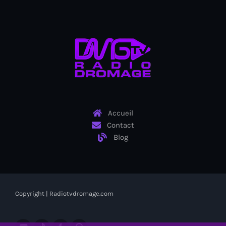
Ayiti
Ayiti Akil des pins
Ayiti la vi chè
AYITIKA
Aysyen Brésil
Aysyen Chili
Accueil
Azerbaijanais
Contact
Blog
Bad Kreyol
Bahamas
Bahamas boat
Copyright | Radiotvdromage.com
Baie-de-Henne
banboch kreyol