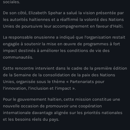
sociales.
juin 2024
De son côté, Elizabeth Spehar a salué la vision présentée par
mai 2024
les autorités haïtiennes et a réaffirmé la volonté des Nations
Unies de poursuivre leur accompagnement en faveur d’Haïti.
La responsable onusienne a indiqué que l’organisation restait
Catégories
engagée à soutenir la mise en œuvre de programmes à fort
impact destinés à améliorer les conditions de vie des
communautés.
: Internet Haiti
Cette rencontre intervient dans le cadre de la première édition
‘Pwogram Biden
de la Semaine de la consolidation de la paix des Nations
“Viv Ansanm”
Unies, organisée sous le thème « Partenariats pour
l’innovation, l’inclusion et l’impact ».
#freecarel
Pour le gouvernement haïtien, cette mission constitue une
#HPK
nouvelle occasion de promouvoir une coopération
internationale davantage alignée sur les priorités nationales
#KPK
et les besoins réels du pays.
#NouBoukeTann