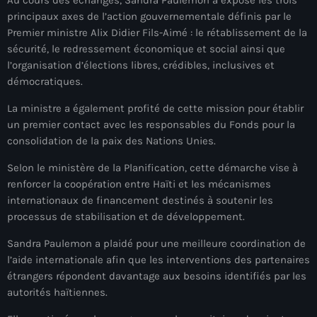
mai 2026
principaux axes de l’action gouvernementale définis par le
Premier ministre Alix Didier Fils-Aimé : le rétablissement de la
avril 2026
sécurité, le redressement économique et social ainsi que
l’organisation d’élections libres, crédibles, inclusives et
mars 2026
démocratiques.
février 2026
La ministre a également profité de cette mission pour établir
un premier contact avec les responsables du Fonds pour la
janvier 2026
consolidation de la paix des Nations Unies.
décembre 2025
Selon le ministère de la Planification, cette démarche vise à
novembre 2025
renforcer la coopération entre Haïti et les mécanismes
internationaux de financement destinés à soutenir les
octobre 2025
processus de stabilisation et de développement.
septembre 2025
Sandra Paulemon a plaidé pour une meilleure coordination de
l’aide internationale afin que les interventions des partenaires
août 2025
étrangers répondent davantage aux besoins identifiés par les
juillet 2025
autorités haïtiennes.