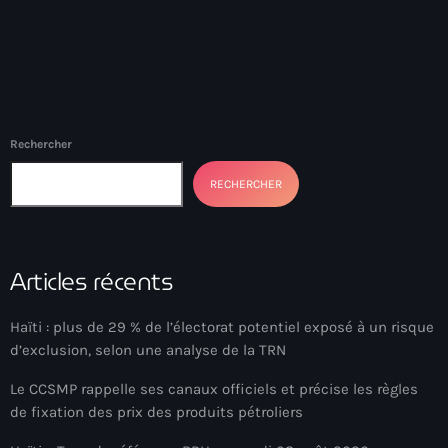
34th cohort of the PNH
400 Mawozo
400 Mawozo gang
739 new officers
Rechercher
79th UN General Assembly
RECHERCHER
A lire
AAN
Articles récents
Abrite-toi
Acte de l'Indépendance d'Haiti
Haïti : plus de 29 % de l’électorat potentiel exposé à un risque
d’exclusion, selon une analyse de la TRN
Action humanitaire
Le CCSMP rappelle ses canaux officiels et précise les règles
activism
de fixation des prix des produits pétroliers
Actualités