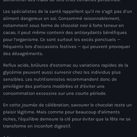
mai 2026
Les spécialistes de la santé rappellent qu’il ne s’agit pas d’un
avril 2026
aliment dangereux en soi. Consommé raisonnablement,
notamment sous forme de chocolat noir à forte teneur en
mars 2026
cacao, il peut même contenir des antioxydants bénéfiques
pour l’organisme. Ce sont surtout les excès ponctuels —
février 2026
fréquents lors d’occasions festives — qui peuvent provoquer
des désagréments.
janvier 2026
Reflux acide, brûlures d’estomac ou variations rapides de la
décembre 2025
glycémie peuvent aussi survenir chez les individus plus
novembre 2025
sensibles. Les nutritionnistes recommandent donc de
privilégier des portions modérées et d’éviter une
octobre 2025
consommation excessive sur une courte période.
septembre 2025
En cette journée de célébration, savourer le chocolat reste un
plaisir légitime. Mais comme pour beaucoup d’aliments
août 2025
riches, l’équilibre demeure la clé pour éviter que la fête ne se
juillet 2025
transforme en inconfort digestif.