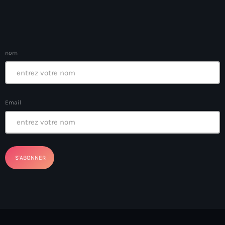
Anse-à-Foleur
Anse-à-Foleur Tags (Standard for category & specific for
story): Haïti
nom
Anse-à-Foleur-Latortue
Anti-gang Tactical Unit (UTAG)
anti-Haitian hate
Email
anti-Haitianism
Antoine Simon Airport of Les Cayes
Antoine Simon International Airport
Antony Blinken
Arabe
Arcahaie