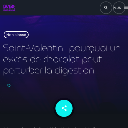
search
men
close
play_arrow
RADIO
Non classé
Saint-Valentin : pourquoi un
excès de chocolat peut
play_arrow
RADIO DROMAGE
perturber la digestion
Accueil
Programmation
share
email
Émissions