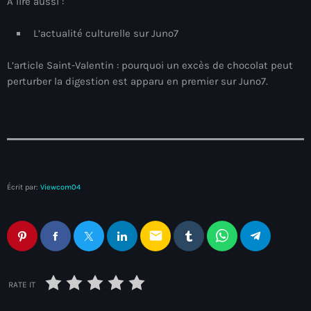
juin 2025
A lire aussi :
mai 2025
L’actualité culturelle sur Juno7
avril 2025
L’article Saint-Valentin : pourquoi un excès de chocolat peut
perturber la digestion est apparu en premier sur Juno7.
mars 2025
février 2025
janvier 2025
décembre 2024
Écrit par:
Viewcom04
novembre 2024
octobre 2024
email
septembre 2024
août 2024
RATE IT
juillet 2024