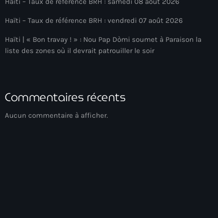
Haïti – Taux de référence BRH : samedi 08 août 2026
Adriano Espaillat
Haïti – Taux de référence BRH : vendredi 07 août 2026
Advox
Haïti | « Bon travay ! » : Nou Pap Dòmi soumet à Paraison la
liste des zones où il devrait patrouiller le soir
Aéroport Antoine Simon des Cayes
Aéroport international Toussaint Louverture
Afghanistan
Commentaires récents
Afrique du Nord et Moyen-Orient
Aucun commentaire à afficher.
Afrique du Sud
Afrique Sub-Saharienne
agri-food
Agriculture
Agriculture & Environment