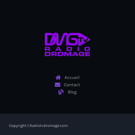
Arcahaie gangs Attack
Arcahaie Haiti
Art & Culture
art and culture
Art Haiti
Art x Ayiti
Artibonite Department
Accueil
Contact
Artibonite Haiti
Blog
artist
Artist Manuel Mathieu
Arts
Copyright | Radiotvdromage.com
Arts & Culture