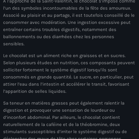
À l’approche de la Saint-Valentin, le chocolat s’impose comme
À Propos
l’un des symboles incontournables de la fête des amoureux.
Associé au plaisir et au partage, il est toutefois conseillé de le
TV Direct
consommer avec modération. Une ingestion excessive peut
entraîner certains troubles digestifs, notamment des
Actualités
ballonnements ou des diarrhées chez les personnes
sensibles.
Blog Grid Sidebar
Contact
Le chocolat est un aliment riche en graisses et en sucres.
Selon plusieurs études en nutrition, ces composants peuvent
solliciter fortement le système digestif lorsqu’ils sont
consommés en grande quantité. Le sucre, en particulier, peut
attirer l’eau dans l’intestin et accélérer le transit, favorisant
l’apparition de selles liquides.
Archives
Sa teneur en matières grasses peut également ralentir la
août 2026
digestion et provoquer une sensation de lourdeur ou
d’inconfort abdominal. Par ailleurs, le chocolat contient
juillet 2026
naturellement de la caféine et de la théobromine, deux
stimulants susceptibles d’irriter le système digestif ou de
juin 2026
déclencher des maux de tête chez certaines personnes.