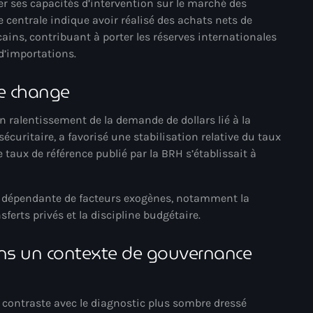
r ses capacités d’intervention sur le marché des
34th cohort of the PNH
 centrale indique avoir réalisé des achats nets de
cains, contribuant à porter les réserves internationales
400 Mawozo
d’importations.
400 Mawozo gang
de change
739 new officers
79th UN General Assembly
n ralentissement de la demande de dollars lié à la
sécuritaire, a favorisé une stabilisation relative du taux
A lire
 taux de référence publié par la BRH s’établissait à
AAN
ent dépendante de facteurs exogènes, notamment la
Abrite-toi
sferts privés et la discipline budgétaire.
Acte de l'Indépendance d'Haiti
ns un contexte de gouvernance
Action humanitaire
activism
e contraste avec le diagnostic plus sombre dressé
Actualités