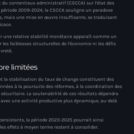
du contentieux administratif (CSCCA) sur l’état des
a période 2009-2024, la CSCCA souligne un paradoxe
Adriano Espaillat
, mais une mise en œuvre insuffisante, se traduisant
Advox
icace.
Aéroport Antoine Simon des C
er une relative stabilité monétaire apparaît comme un
les faiblesses structurelles de l’économie ni les défis
Aéroport international Toussai
uvreté.
Afghanistan
e limitées
Afrique du Nord et Moyen-Orie
et la stabilisation du taux de change constituent des
Afrique du Sud
nées à la poursuite des réformes, à la coordination des
Afrique Sub-Saharienne
 sécuritaire. La soutenabilité de ces résultats dépendra
 avec une activité productive plus dynamique, au-delà
agri-food
.
Agriculture
persistants, la période 2023-2025 pourrait ainsi
s effets à moyen terme restent à consolider.
Agriculture & Environment