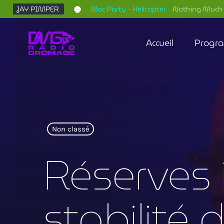
JAY PIMPER
Bloc Party - Helicopter
Nothing Much 
Accueil
Progr
Non classé
Réserves 
stabilité