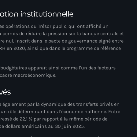
#NouPaKaTannAnkò
ation institutionnelle
#Woyyycolumn
des opérations du Trésor public, qui ont affiché un
a permis de réduire la pression sur la banque centrale et
1804 Renaissance
re nul, inscrit dans le pacte de gouvernance signé entre
1937 parsley massacre
 BRH en 2020, ainsi que dans le programme de référence
2024 election
t budgétaires apparaît ainsi comme l’un des facteurs
2024 Elections
du cadre macroéconomique.
2024 Paris Olympics
ivés
2024 summer olympics
ue également par la dynamique des transferts privés en
2025 Elections
r un rôle déterminant dans l’économie haïtienne. Entre
2026 World Cup Qualifiers
gressé de 22,1 % par rapport à la même période de
s de dollars américains au 30 juin 2025.
21 Nasyon