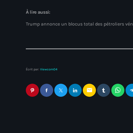
À lire aussi:
Trump annonce un blocus total des pétroliers vé
Écrit par:
Viewcom04
email
Articles similaires