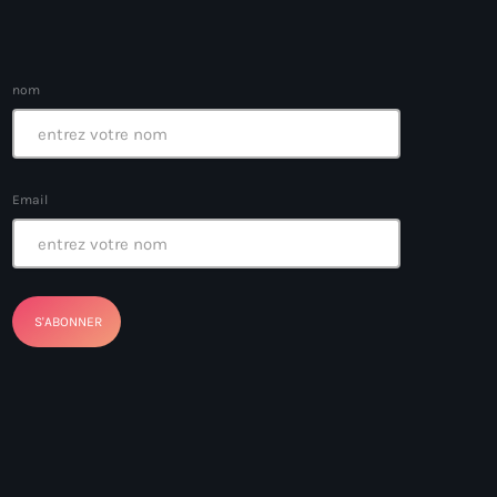
nom
ayes
nt Louverture
Email
nt