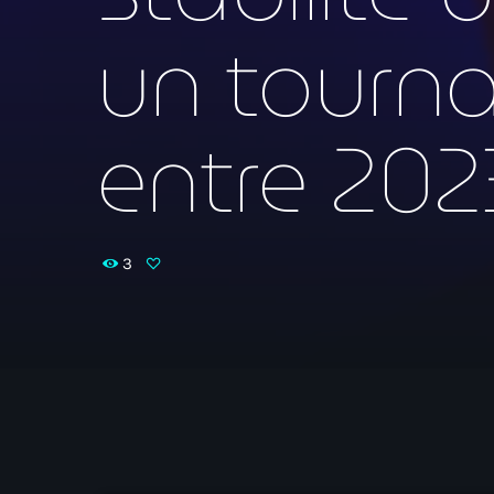
un tourna
entre 202
3