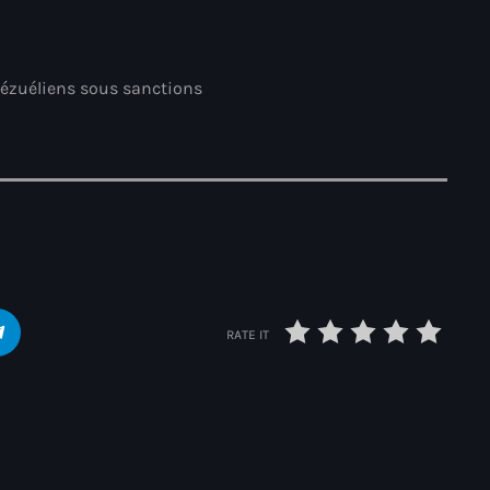
Akademi Kreyòl Ayisyen
Albanie
nézuéliens sous sanctions
Alexandre Grand’Pierre
Alexandre Pétion
Alexandre Pierre
Algérie
Alimentation
Aljany Narcius writer
RATE IT
Allemagne
Allemand
Alligator Alcatraz
Alsatian