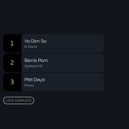
00:00 - 03:00
Soirée Relax
Chart
Yo Dim Sa
1
K-Dans
Biznis Pam
2
Djakout #1
Pitit Deyò
3
Klass
LISTE COMPLÈTE
Top popular