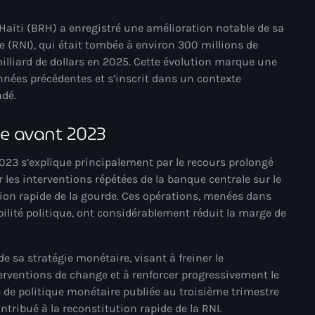
juin 2024
Haïti (BRH) a enregistré une amélioration notable de sa
mai 2024
le (RNI), qui était tombée à environ 300 millions de
milliard de dollars en 2025. Cette évolution marque une
nnées précédentes et s’inscrit dans un contexte
adé.
Catégories
ve avant 2023
: Internet Haiti
2023 s’explique principalement par le recours prolongé
‘Pwogram Biden
 les interventions répétées de la banque centrale sur le
ion rapide de la gourde. Ces opérations, menées dans
“Viv Ansanm”
ilité politique, ont considérablement réduit la marge de
#freecarel
#HPK
e sa stratégie monétaire, visant à freiner le
rventions de change et à renforcer progressivement le
#KPK
e de politique monétaire publiée au troisième trimestre
ntribué à la reconstitution rapide de la RNI.
#NouBoukeTann