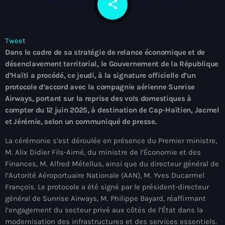
share
email
À Propos
TV Direct
Tweet
Dans le cadre de sa stratégie de relance économique et de
Actualités
désenclavement territorial, le Gouvernement de la République
d’Haïti a procédé, ce jeudi, à la signature officielle d’un
Blog Grid Sidebar
Contact
protocole d’accord avec la compagnie aérienne Sunrise
Airways, portant sur la reprise des vols domestiques à
compter du 12 juin 2025, à destination de Cap-Haïtien, Jacmel
et Jérémie, selon un communiqué de presse.
La cérémonie s’est déroulée en présence du Premier ministre,
Archives
M. Alix Didier Fils-Aimé, du ministre de l’Économie et des
Finances, M. Alfred Métellus, ainsi que du directeur général de
l’Autorité Aéroportuaire Nationale (AAN), M. Yves Ducarmel
août 2026
François. Le protocole a été signé par le président-directeur
juillet 2026
général de Sunrise Airways, M. Philippe Bayard, réaffirmant
l’engagement du secteur privé aux côtés de l’État dans la
juin 2026
modernisation des infrastructures et des services essentiels.