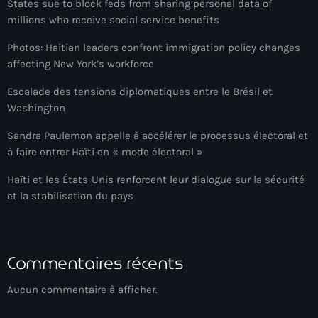
States sue to block feds from sharing personal data of
Adriano Espaillat
millions who receive social service benefits
Advox
Photos: Haitian leaders confront immigration policy changes
affecting New York’s workforce
Aéroport Antoine Simon des Cayes
Escalade des tensions diplomatiques entre le Brésil et
Aéroport international Toussaint Louverture
Washington
Afghanistan
Sandra Paulemon appelle à accélérer le processus électoral et
à faire entrer Haïti en « mode électoral »
Afrique du Nord et Moyen-Orient
Haïti et les États-Unis renforcent leur dialogue sur la sécurité
Afrique du Sud
et la stabilisation du pays
Afrique Sub-Saharienne
agri-food
Commentaires récents
Agriculture
Aucun commentaire à afficher.
Agriculture & Environment