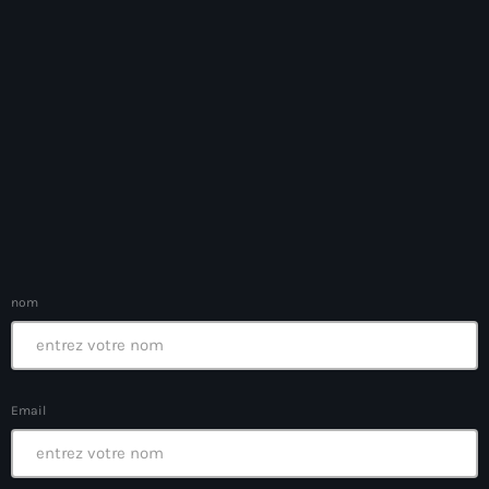
Anse-à-Foleur
Anse-à-Foleur Tags (Standard for category & specific for
story): Haïti
Anse-à-Foleur-Latortue
Anti-gang Tactical Unit (UTAG)
anti-Haitian hate
anti-Haitianism
Antoine Simon Airport of Les Cayes
nom
Antoine Simon International Airport
Antony Blinken
Email
Arabe
Arcahaie