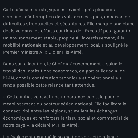
mai 2026
Cette décision stratégique intervient après plusieurs
semaines d’interruption des vols domestiques, en raison de
avril 2026
difficultés structurelles et sécuritaires. Elle marque une étape
mars 2026
décisive dans les efforts continus de l’Exécutif pour garantir
un environnement stable, propice à l’investissement, à la
février 2026
mobilité nationale et au développement local, a souligné le
Premier ministre Alix Didier Fils-Aimé.
janvier 2026
Dans son allocution, le Chef du Gouvernement a salué le
décembre 2025
travail des institutions concernées, en particulier celui de
l’AAN, dont la contribution technique et opérationnelle a
novembre 2025
rendu possible cette relance tant attendue.
octobre 2025
« Cette initiative revêt une importance capitale pour le
septembre 2025
rétablissement du secteur aérien national. Elle facilitera la
connectivité entre les régions, stimulera les échanges
août 2025
économiques et renforcera le tissu social et commercial de
notre pays », a déclaré M. Fils-Aimé.
juillet 2025
Il a également exprimé le souhait de voir cette relance