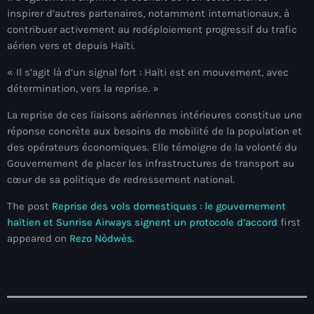
juin 2025
inspirer d’autres partenaires, notamment internationaux, à
mai 2025
contribuer activement au redéploiement progressif du trafic
aérien vers et depuis Haïti.
avril 2025
« Il s’agit là d’un signal fort : Haïti est en mouvement, avec
mars 2025
détermination, vers la reprise. »
février 2025
La reprise de ces liaisons aériennes intérieures constitue une
réponse concrète aux besoins de mobilité de la population et
janvier 2025
des opérateurs économiques. Elle témoigne de la volonté du
Gouvernement de placer les infrastructures de transport au
décembre 2024
cœur de sa politique de redressement national.
novembre 2024
The post
Reprise des vols domestiques : le gouvernement
octobre 2024
haïtien et Sunrise Airways signent un protocole d’accord
first
appeared on
Rezo Nòdwès
.
septembre 2024
août 2024
juillet 2024