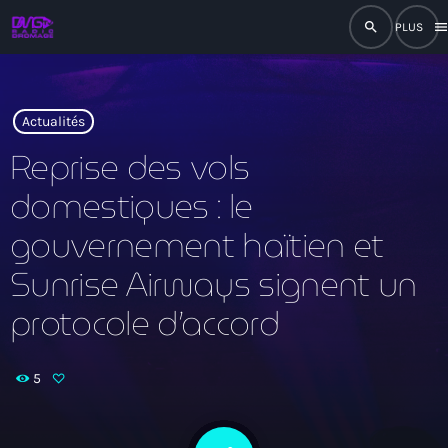
search
men
close
play_arrow
RADIO
Actualités
Reprise des vols
domestiques : le
play_arrow
RADIO DROMAGE
gouvernement haïtien et
Sunrise Airways signent un
protocole d’accord
Accueil
Programmation
5
Émissions