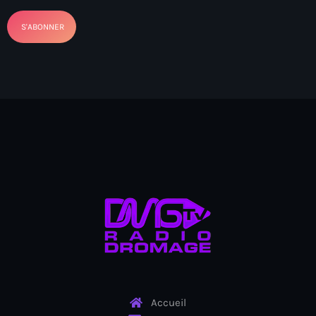
Arcahaie gangs Attack
Arcahaie Haiti
Art & Culture
art and culture
Art Haiti
Art x Ayiti
Artibonite Department
Artibonite Haiti
artist
Artist Manuel Mathieu
Arts
Accueil
Arts & Culture