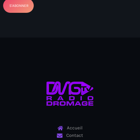
Arcahaie gangs Attack
Arcahaie Haiti
Art & Culture
art and culture
Art Haiti
Art x Ayiti
Artibonite Department
Artibonite Haiti
artist
Artist Manuel Mathieu
Arts
Accueil
Contact
Arts & Culture