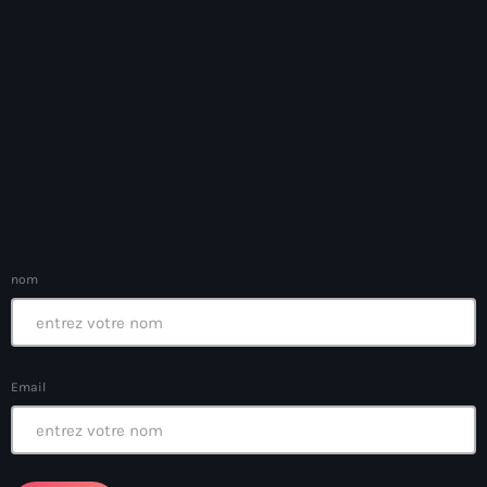
Anse-à-Foleur
Anse-à-Foleur Tags (Standard for category & specific for
story): Haïti
Anse-à-Foleur-Latortue
Anti-gang Tactical Unit (UTAG)
anti-Haitian hate
anti-Haitianism
nom
Antoine Simon Airport of Les Cayes
Antoine Simon International Airport
Antony Blinken
Email
Arabe
Arcahaie