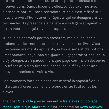
juin 2025
qui ont pris le temps d’écouter et d’apprécier chacune de tes
interventions. Dans chacune d’elles, tu t’es exprimé avec
mai 2025
aisance et naturel, sans contrainte, et cela s’est reflété sur
nous à travers l’humour et la légèreté qui se dégageaient de
avril 2025
tes paroles. Ta présence a ainsi été aussi légère et agréable
qu’un vent doux qui traverse l’espace.
mars 2025
Tu nous as charmés par ton caractère, mais aussi par la
février 2025
profondeur des mots que l’on retrouve dans ton livre. C’est
janvier 2025
une œuvre vraiment captivante, riche de sens et d’émotions.
Franchement, les jeunes d’aujourd’hui gagneraient beaucoup
décembre 2024
à s’y plonger, à en parcourir chaque page comme on découvre
un trésor, afin d’en tirer des leçons, de la réflexion et une
novembre 2024
nouvelle manière de voir la vie.
octobre 2024
Ces moments forts en classe ont montré la capacité de la
septembre 2024
littérature à créer des liens profonds entre l’auteur et les
élèves.
août 2024
The post
Quand la poésie rencontre les élèves du collège
juillet 2024
Marie Dominique Mazzarello
first appeared on
Rezo Nòdwès
.