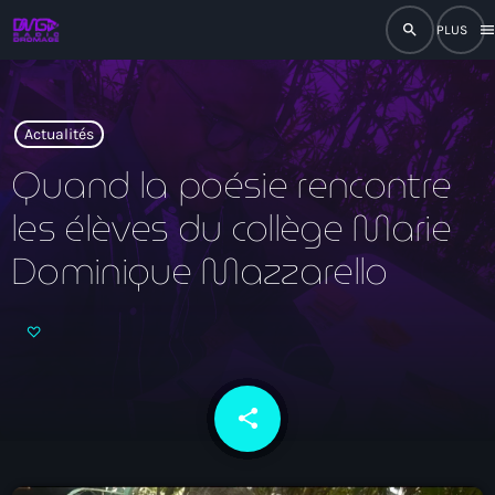
search
men
close
play_arrow
RADIO
Actualités
Quand la poésie rencontre
les élèves du collège Marie
play_arrow
RADIO DROMAGE
Dominique Mazzarello
Accueil
Programmation
share
email
Émissions