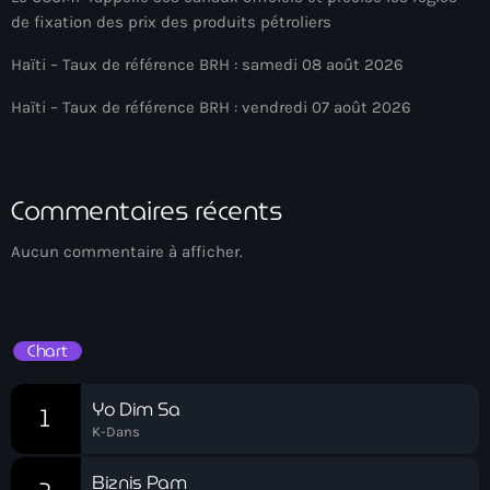
Akademi Kreyòl Ayisyen
de fixation des prix des produits pétroliers
Albanie
Haïti – Taux de référence BRH : samedi 08 août 2026
Alexandre Grand’Pierre
Haïti – Taux de référence BRH : vendredi 07 août 2026
Alexandre Pétion
Alexandre Pierre
Commentaires récents
Algérie
Aucun commentaire à afficher.
Alimentation
Aljany Narcius writer
Chart
Allemagne
Allemand
Yo Dim Sa
1
K-Dans
Alligator Alcatraz
Alsatian
Biznis Pam