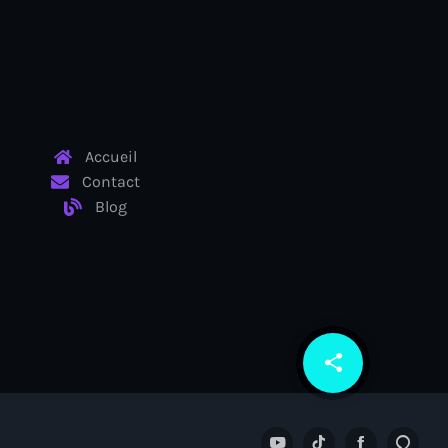
Accueil
Contact
Blog
share
email