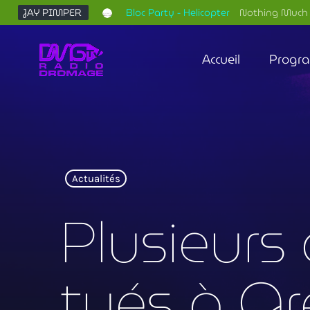
JAY PIMPER
Bloc Party - Helicopter
Nothing Much 
Accueil
Progr
Actualités
Plusieurs
tués à Gre