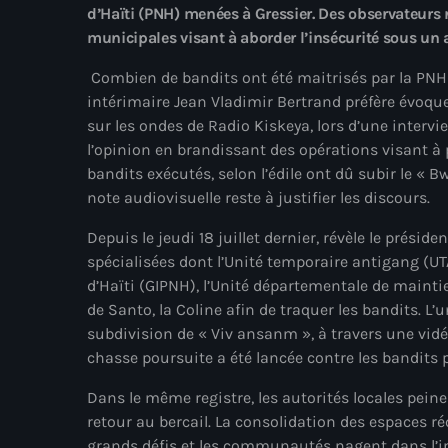
d’Haïti (PNH) menées à Gressier. Des observateurs
municipales visant à aborder l’insécurité sous un a
Combien de bandits ont été maitrisés par la PNH à
intérimaire Jean Vladimir Bertrand préfère évoque
sur les ondes de Radio Kiskeya, lors d’une intervi
l’opinion en brandissant des opérations visant à
bandits exécutés, selon l’édile ont dû subir le « B
note audiovisuelle reste à justifier les discours.
Depuis le jeudi 18 juillet dernier, révèle le prési
spécialisées dont l’Unité temporaire antigang (UTA
d’Haïti (GIPNH), l’Unité départementale de mainti
de Santo, la Coline afin de traquer les bandits. 
subdivision de « Viv ansanm », à travers une vidé
chasse poursuite a été lancée contre les bandits p
Dans le même registre, les autorités locales pein
retour au bercail. La consolidation des espaces réc
grands défis et les communautés nagent dans l’inc