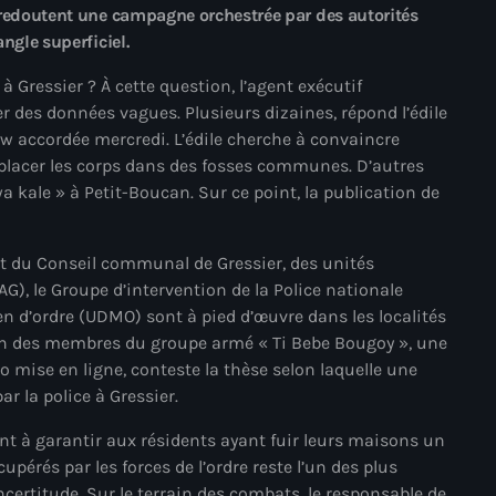
 redoutent une campagne orchestrée par des autorités
mai 2025
ngle superficiel.
avril 2025
 Gressier ? À cette question, l’agent exécutif
r des données vagues. Plusieurs dizaines, répond l’édile
mars 2025
ew accordée mercredi. L’édile cherche à convaincre
février 2025
 placer les corps dans des fosses communes. D’autres
wa kale » à Petit-Boucan. Sur ce point, la publication de
janvier 2025
décembre 2024
dent du Conseil communal de Gressier, des unités
novembre 2024
G), le Groupe d’intervention de la Police nationale
en d’ordre (UDMO) sont à pied d’œuvre dans les localités
octobre 2024
L’un des membres du groupe armé « Ti Bebe Bougoy », une
o mise en ligne, conteste la thèse selon laquelle une
septembre 2024
ar la police à Gressier.
août 2024
ent à garantir aux résidents ayant fuir leurs maisons un
juillet 2024
upérés par les forces de l’ordre reste l’un des plus
ertitude. Sur le terrain des combats, le responsable de