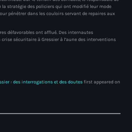
juin 2024
 la stratégie des policiers qui ont modifié leur mode
ur pénétrer dans les couloirs servant de repaires aux
mai 2024
s défavorables ont afflué. Des internautes
 crise sécuritaire à Gressier à l’aune des interventions
Catégories
: Internet Haiti
‘Pwogram Biden
sier : des interrogations et des doutes
first appeared on
“Viv Ansanm”
#freecarel
#HPK
#KPK
#NouBoukeTann