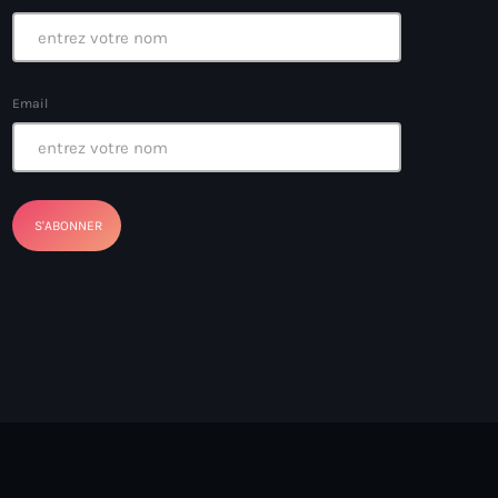
Email
ayes
nt Louverture
nt