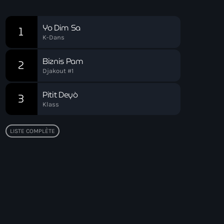
Chart
Yo Dim Sa
1
K-Dans
Biznis Pam
2
Djakout #1
Pitit Deyò
3
Klass
LISTE COMPLÈTE
Top popular