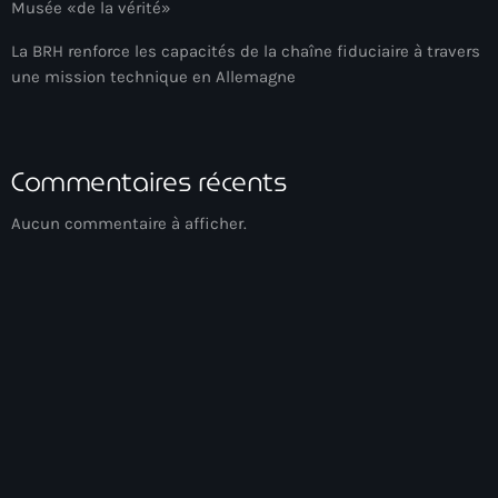
34th cohort of the PNH
Musée «de la vérité»
400 Mawozo
La BRH renforce les capacités de la chaîne fiduciaire à travers
une mission technique en Allemagne
400 Mawozo gang
739 new officers
Commentaires récents
79th UN General Assembly
A lire
Aucun commentaire à afficher.
AAN
Abrite-toi
Acte de l'Indépendance d'Haiti
Action humanitaire
activism
Club
Actualités