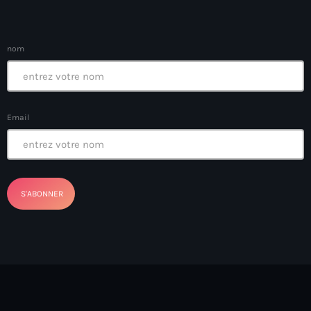
American Airlines
American missionary couple killed in Haiti
nom
Amérique du Nord
Amérique latine
Email
Ana Belique
André Jonas Vladimir Paraison
Angelo Jean-Baptiste
Anglais
Angy Desravines
Animal Rights
Annonces