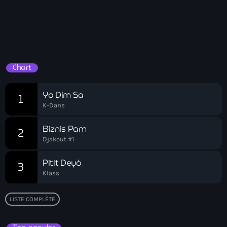
Drive Time
Adriano Espaillat
16:00 - 19:00
Advox
Drive Time
Aéroport Antoine Simon des Cayes
Chart
Aéroport international Toussaint Louverture
Afghanistan
Yo Dim Sa
1
K-Dans
Afrique du Nord et Moyen-Orient
Biznis Pam
2
Afrique du Sud
Djakout #1
Afrique Sub-Saharienne
Pitit Deyò
3
agri-food
Klass
Agriculture
LISTE COMPLÈTE
Agriculture & Environment