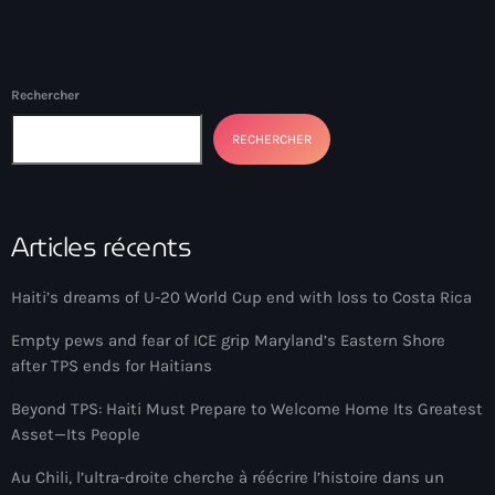
#NouPaKaTannAnkò
#Woyyycolumn
Rechercher
1804 Renaissance
RECHERCHER
1937 parsley massacre
2024 election
Articles récents
2024 Elections
2024 Paris Olympics
Haiti’s dreams of U-20 World Cup end with loss to Costa Rica
2024 summer olympics
Empty pews and fear of ICE grip Maryland’s Eastern Shore
after TPS ends for Haitians
2025 Elections
Beyond TPS: Haiti Must Prepare to Welcome Home Its Greatest
2026 World Cup Qualifiers
Asset—Its People
21 Nasyon
Au Chili, l’ultra-droite cherche à réécrire l’histoire dans un