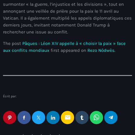
surmonter « la guerre, l’injustice et les divisions », tout en
mai 2026
annonçant une veillée de prière pour la paix le 11 avril au
avril 2026
Vatican. Il a également multiplié les appels diplomatiques ces
derniers jours, invitant notamment Donald Trump à
mars 2026
rechercher une issue au conflit.
février 2026
The post
Pâques : Léon XIV appelle à « choisir la paix » face
aux conflits mondiaux
first appeared on
Rezo Nòdwès
.
janvier 2026
décembre 2025
novembre 2025
octobre 2025
Écrit par:
septembre 2025
août 2025
email
juillet 2025