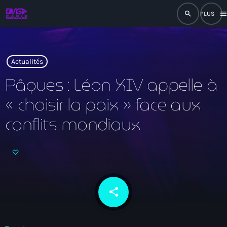
search
men
close
play_arrow
RADIO
Actualités
Pâques : Léon XIV appelle à
« choisir la paix » face aux
play_arrow
RADIO DROMAGE
conflits mondiaux
Accueil
Programmation
share
email
Émissions