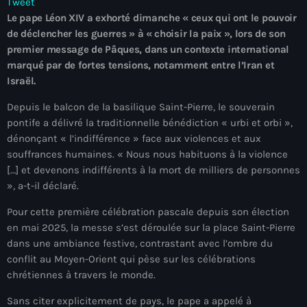
Tweet
À Propos
Le pape Léon XIV a exhorté dimanche « ceux qui ont le pouvoir
de déclencher les guerres » à « choisir la paix », lors de son
TV Direct
premier message de Pâques, dans un contexte international
marqué par de fortes tensions, notamment entre l’Iran et
Actualités
Israël.
Blog Grid Sidebar
Depuis le balcon de la basilique Saint-Pierre, le souverain
Contact
pontife a délivré la traditionnelle bénédiction « urbi et orbi »,
dénonçant « l’indifférence » face aux violences et aux
souffrances humaines. « Nous nous habituons à la violence
[…] et devenons indifférents à la mort de milliers de personnes
», a-t-il déclaré.
Archives
Pour cette première célébration pascale depuis son élection
en mai 2025, la messe s’est déroulée sur la place Saint-Pierre
août 2026
dans une ambiance festive, contrastant avec l’ombre du
conflit au Moyen-Orient qui pèse sur les célébrations
juillet 2026
chrétiennes à travers le monde.
juin 2026
Sans citer explicitement de pays, le pape a appelé à