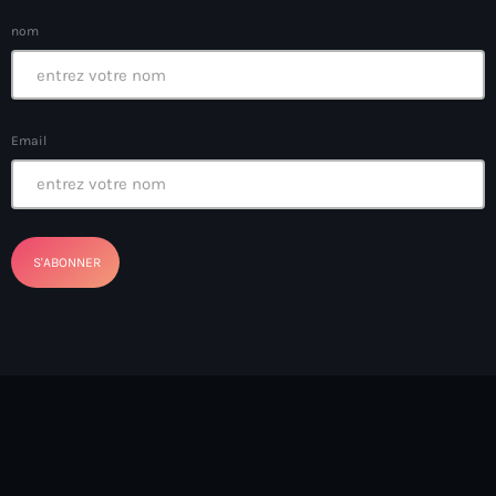
Anse-à-Foleur
nom
Anse-à-Foleur Tags (Standard for category & specific for
story): Haïti
Anse-à-Foleur-Latortue
Email
Anti-gang Tactical Unit (UTAG)
anti-Haitian hate
anti-Haitianism
Antoine Simon Airport of Les Cayes
Antoine Simon International Airport
Antony Blinken
Arabe
Arcahaie