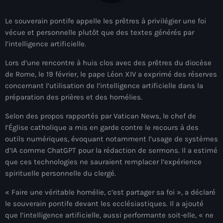
À Propos
Le souverain pontife appelle les prêtres à privilégier une foi
TV Direct
vécue et personnelle plutôt que des textes générés par
l’intelligence artificielle.
Actualités
Lors d’une rencontre à huis clos avec des prêtres du diocèse
de Rome, le 19 février, le pape Léon XIV a exprimé des réserves
Blog Grid Sidebar
Contact
concernant l’utilisation de l’intelligence artificielle dans la
préparation des prières et des homélies.
Selon des propos rapportés par Vatican News, le chef de
l’Église catholique a mis en garde contre le recours à des
outils numériques, évoquant notamment l’usage de systèmes
Archives
d’IA comme ChatGPT pour la rédaction de sermons. Il a estimé
que ces technologies ne sauraient remplacer l’expérience
spirituelle personnelle du clergé.
août 2026
« Faire une véritable homélie, c’est partager sa foi », a déclaré
juillet 2026
le souverain pontife devant les ecclésiastiques. Il a ajouté
juin 2026
que l’intelligence artificielle, aussi performante soit-elle, « ne