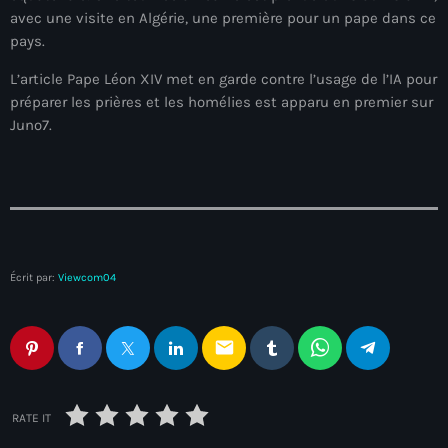
juin 2025
avec une visite en Algérie, une première pour un pape dans ce
mai 2025
pays.
L’article Pape Léon XIV met en garde contre l’usage de l’IA pour
avril 2025
préparer les prières et les homélies est apparu en premier sur
mars 2025
Juno7.
février 2025
janvier 2025
décembre 2024
novembre 2024
Écrit par:
Viewcom04
octobre 2024
email
septembre 2024
août 2024
RATE IT
juillet 2024