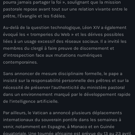
pourra jamais partager la foi », soulignant que la mission
mai 2026
pastorale repose avant tout sur une relation vivante entre le
prêtre, l’Évangile et les fidèles.
avril 2026
Au-delà de la question technologique, Léon XIV a également
mars 2026
évoqué les « tromperies du Web » et les dérives possibles
liées à un usage excessif des réseaux sociaux. Il a invité les
février 2026
membres du clergé à faire preuve de discernement et
janvier 2026
d’introspection face aux mutations numériques
contemporaines.
décembre 2025
Sans annoncer de mesure disciplinaire formelle, le pape a
novembre 2025
insisté sur la responsabilité personnelle des prêtres et sur la
nécessité de préserver l’authenticité du ministère pastoral
octobre 2025
dans un environnement marqué par le développement rapide
septembre 2025
de l’intelligence artificielle.
août 2025
Par ailleurs, le Vatican a annoncé plusieurs déplacements
internationaux du souverain pontife dans les semaines à
juillet 2025
venir, notamment en Espagne, à Monaco et en Guinée
équatoriale. Une tournée africaine est prévue du 13 au 23 avril,