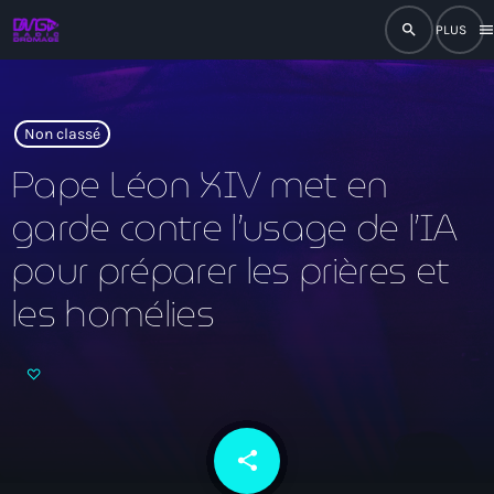
search
men
close
play_arrow
RADIO
Non classé
Pape Léon XIV met en
garde contre l’usage de l’IA
play_arrow
RADIO DROMAGE
pour préparer les prières et
les homélies
Accueil
Programmation
Émissions
share
email