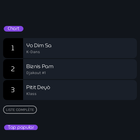
Akademi Kreyòl Ayisyen
Émission Spéciale
Albanie
Alexandre Grand’Pierre
Chart
Alexandre Pétion
Yo Dim Sa
1
Alexandre Pierre
K-Dans
Algérie
Biznis Pam
2
Djakout #1
Alimentation
Pitit Deyò
3
Aljany Narcius writer
Klass
Allemagne
LISTE COMPLÈTE
Allemand
Alligator Alcatraz
Top popular
Alsatian