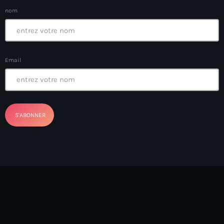
Anse-à-Foleur
nom
Anse-à-Foleur Tags (Standard for category & specific for
story): Haïti
Anse-à-Foleur-Latortue
Email
Anti-gang Tactical Unit (UTAG)
anti-Haitian hate
anti-Haitianism
Antoine Simon Airport of Les Cayes
Antoine Simon International Airport
Antony Blinken
Arabe
Arcahaie