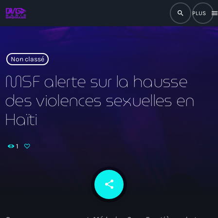
search
men
close
play_arrow
RADIO
Non classé
MSF alerte sur la hausse
des violences sexuelles en
play_arrow
RADIO DROMAGE
Haïti
1
Accueil
Programmation
share
email
Émissions