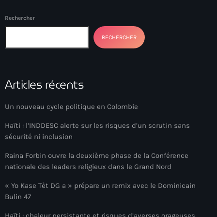
34th cohort of the PNH
Rechercher
400 Mawozo
RECHERCHER
400 Mawozo gang
739 new officers
79th UN General Assembly
Articles récents
A lire
Un nouveau cycle politique en Colombie
AAN
Haïti : l’INDDESC alerte sur les risques d’un scrutin sans
Abrite-toi
sécurité ni inclusion
Acte de l'Indépendance d'Haiti
Raina Forbin ouvre la deuxième phase de la Conférence
nationale des leaders religieux dans le Grand Nord
Action humanitaire
« Yo Kase Tèt DG a » prépare un remix avec le Dominicain
activism
Bulin 47
Actualités
Haïti : chaleur persistante et risques d’averses orageuses