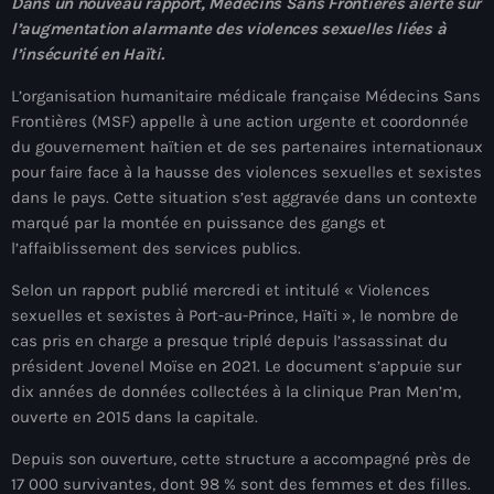
Dans un nouveau rapport, Médecins Sans Frontières alerte sur
À Propos
l’augmentation alarmante des violences sexuelles liées à
l’insécurité en Haïti.
TV Direct
L’organisation humanitaire médicale française Médecins Sans
Actualités
Frontières (MSF) appelle à une action urgente et coordonnée
du gouvernement haïtien et de ses partenaires internationaux
Blog Grid Sidebar
pour faire face à la hausse des violences sexuelles et sexistes
Contact
dans le pays. Cette situation s’est aggravée dans un contexte
marqué par la montée en puissance des gangs et
l’affaiblissement des services publics.
Selon un rapport publié mercredi et intitulé « Violences
sexuelles et sexistes à Port-au-Prince, Haïti », le nombre de
Archives
cas pris en charge a presque triplé depuis l’assassinat du
président Jovenel Moïse en 2021. Le document s’appuie sur
août 2026
dix années de données collectées à la clinique Pran Men’m,
ouverte en 2015 dans la capitale.
juillet 2026
Depuis son ouverture, cette structure a accompagné près de
juin 2026
17 000 survivantes, dont 98 % sont des femmes et des filles.