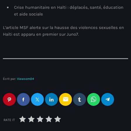
juin 2025
Crise humanitaire en Haïti : déplacés, santé, éducation
mai 2025
et aide sociale
avril 2025
L’article MSF alerte sur la hausse des violences sexuelles en
Haïti est apparu en premier sur Juno7.
mars 2025
février 2025
janvier 2025
décembre 2024
Écrit par:
Viewcom04
novembre 2024
octobre 2024
email
septembre 2024
août 2024
RATE IT
juillet 2024