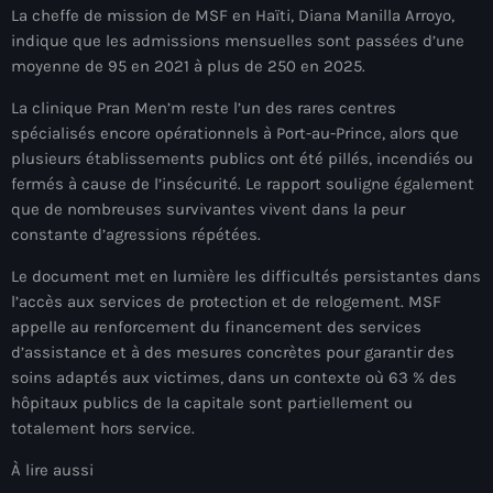
La cheffe de mission de MSF en Haïti, Diana Manilla Arroyo,
mai 2026
indique que les admissions mensuelles sont passées d’une
avril 2026
moyenne de 95 en 2021 à plus de 250 en 2025.
La clinique Pran Men’m reste l’un des rares centres
mars 2026
spécialisés encore opérationnels à Port-au-Prince, alors que
février 2026
plusieurs établissements publics ont été pillés, incendiés ou
fermés à cause de l’insécurité. Le rapport souligne également
janvier 2026
que de nombreuses survivantes vivent dans la peur
constante d’agressions répétées.
décembre 2025
Le document met en lumière les difficultés persistantes dans
novembre 2025
l’accès aux services de protection et de relogement. MSF
octobre 2025
appelle au renforcement du financement des services
d’assistance et à des mesures concrètes pour garantir des
septembre 2025
soins adaptés aux victimes, dans un contexte où 63 % des
hôpitaux publics de la capitale sont partiellement ou
août 2025
totalement hors service.
juillet 2025
À lire aussi