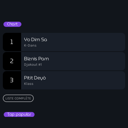
Akademi Kreyòl Ayisyen
Réveil Spirituel
Albanie
Chart
Alexandre Grand’Pierre
Alexandre Pétion
Yo Dim Sa
1
K-Dans
Alexandre Pierre
Biznis Pam
Algérie
2
Djakout #1
Alimentation
Pitit Deyò
3
Aljany Narcius writer
Klass
Allemagne
LISTE COMPLÈTE
Allemand
Top popular
Alligator Alcatraz
Alsatian