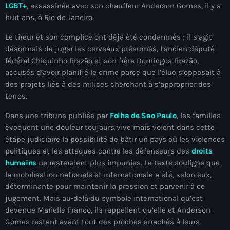
juin 2025
LGBT+
, assassinée avec son chauffeur Anderson Gomes, il y a
huit ans, à Rio de Janeiro.
mai 2025
Le tireur et son complice ont déjà été condamnés ; il s’agit
avril 2025
désormais de juger les cerveaux présumés, l’ancien député
fédéral Chiquinho Brazão et son frère Domingos Brazão,
mars 2025
accusés d’avoir planifié le crime parce que l’élue s’opposait à
février 2025
des projets liés à des milices cherchant à s’approprier des
terres.
janvier 2025
Dans une tribune publiée par
Folha de Sao Paulo
, les familles
décembre 2024
évoquent une douleur toujours vive mais voient dans cette
étape judiciaire la possibilité de bâtir un pays où les violences
novembre 2024
politiques et les attaques contre les défenseurs des
droits
octobre 2024
humains
ne resteraient plus impunies. Le texte souligne que
la mobilisation nationale et internationale a été, selon eux,
septembre 2024
déterminante pour maintenir la pression et parvenir à ce
jugement. Mais au-delà du symbole international qu’est
août 2024
devenue Marielle Franco, ils rappellent qu’elle et Anderson
juillet 2024
Gomes restent avant tout des proches arrachés à leurs