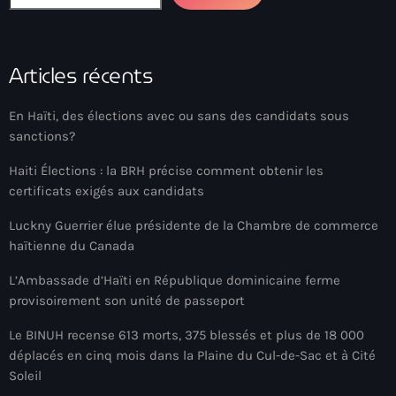
American Airlines
American missionary couple killed in Haiti
Articles récents
Amérique du Nord
En Haïti, des élections avec ou sans des candidats sous
Amérique latine
sanctions?
Ana Belique
Haiti Élections : la BRH précise comment obtenir les
certificats exigés aux candidats
André Jonas Vladimir Paraison
Luckny Guerrier élue présidente de la Chambre de commerce
Angelo Jean-Baptiste
haïtienne du Canada
Anglais
L’Ambassade d’Haïti en République dominicaine ferme
Angy Desravines
provisoirement son unité de passeport
Animal Rights
Le BINUH recense 613 morts, 375 blessés et plus de 18 000
déplacés en cinq mois dans la Plaine du Cul-de-Sac et à Cité
Annonces
Soleil