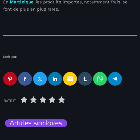
En
Martinique
, les produits importés, notamment frais, se
34th cohort of the PNH
font de plus en plus rares.
400 Mawozo
400 Mawozo gang
739 new officers
79th UN General Assembly
Écrit par:
A lire
AAN
email
Abrite-toi
Acte de l'Indépendance d'Haiti
RATE IT
Action humanitaire
Articles similaires
activism
Actualités