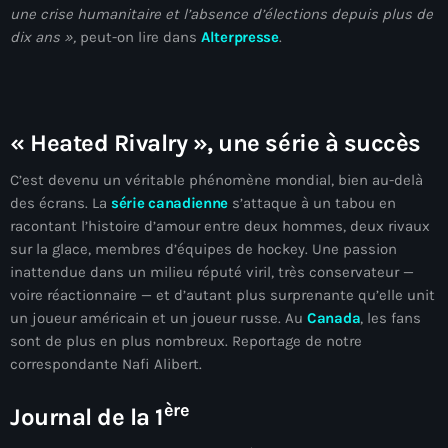
une crise humanitaire et l’absence d’élections depuis plus de
#NouPaKaTannAnkò
dix ans »,
peut-on lire dans
Alterpresse
.
#Woyyycolumn
1804 Renaissance
« Heated Rivalry », une série à succès
1937 parsley massacre
C’est devenu un véritable phénomène mondial, bien au-delà
2024 election
des écrans. La
série canadienne
s’attaque à un tabou en
2024 Elections
racontant l’histoire d’amour entre deux hommes, deux rivaux
sur la glace, membres d’équipes de hockey. Une passion
2024 Paris Olympics
inattendue dans un milieu réputé viril, très conservateur —
voire réactionnaire — et d’autant plus surprenante qu’elle unit
2024 summer olympics
un joueur américain et un joueur russe. Au
Canada
, les fans
2025 Elections
sont de plus en plus nombreux. Reportage de notre
correspondante
Nafi Alibert.
2026 World Cup Qualifiers
ère
Journal de la 1
21 Nasyon