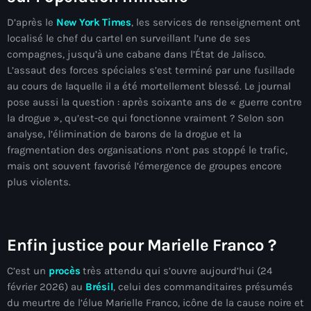
mai 2026
D’après le
New York Times
, les services de renseignement ont
localisé le chef du cartel en surveillant l’une de ses
avril 2026
compagnes, jusqu’à une cabane dans l’État de Jalisco.
mars 2026
L’assaut des forces spéciales s’est terminé par une fusillade
au cours de laquelle il a été mortellement blessé. Le journal
février 2026
pose aussi la question : après soixante ans de « guerre contre
la drogue », qu’est-ce qui fonctionne vraiment ? Selon son
janvier 2026
analyse, l’élimination de barons de la drogue et la
décembre 2025
fragmentation des organisations n’ont pas stoppé le trafic,
mais ont souvent favorisé l’émergence de groupes encore
novembre 2025
plus violents.
octobre 2025
septembre 2025
Enfin justice pour Marielle Franco ?
août 2025
C’est un
procès
très attendu qui s’ouvre aujourd’hui (24
juillet 2025
février 2026) au
Brésil
, celui des commanditaires présumés
du meurtre de l’élue Marielle Franco, icône de la cause noire et