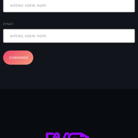
Ayiti
Ayiti Akil des pins
Email
Ayiti la vi chè
AYITIKA
Aysyen Brésil
Aysyen Chili
Azerbaijanais
Bad Kreyol
Bahamas
Bahamas boat
Baie-de-Henne
banboch kreyol