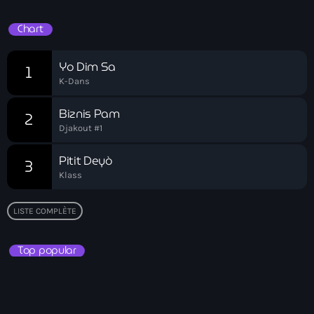
Playlist HT
Arcahaie gangs Attack
Chart
Arcahaie Haiti
Art & Culture
Yo Dim Sa
1
K-Dans
art and culture
Biznis Pam
2
Art Haiti
Djakout #1
Art x Ayiti
Pitit Deyò
3
Artibonite Department
Klass
Artibonite Haiti
LISTE COMPLÈTE
artist
Top popular
Artist Manuel Mathieu
Arts
Arts & Culture