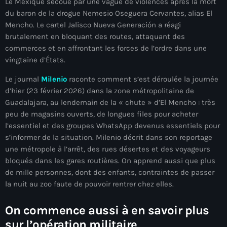
Le Mexique secoué par une vague de violences après la mort
À Propos
du baron de la drogue Nemesio Oseguera Cervantes, alias El
Mencho. Le cartel Jalisco Nueva Generación a réagi
TV Direct
brutalement en bloquant des routes, attaquant des
commerces et en affrontant les forces de l’ordre dans une
Actualités
vingtaine d’États.
Blog Grid Sidebar
Le journal
Milenio
raconte comment s’est déroulée la journée
Contact
d’hier (23 février 2026) dans la zone métropolitaine de
Guadalajara, au lendemain de la « chute » d’El Mencho : très
peu de magasins ouverts, de longues files pour acheter
l’essentiel et des groupes WhatsApp devenus essentiels pour
s’informer de la situation. Milenio décrit dans son reportage
une métropole à l’arrêt, des rues désertes et des voyageurs
Archives
bloqués dans les gares routières. On apprend aussi que plus
de mille personnes, dont des enfants, contraintes de passer
août 2026
la nuit au zoo faute de pouvoir rentrer chez elles.
juillet 2026
On commence aussi à en savoir plus
juin 2026
sur l’opération militaire