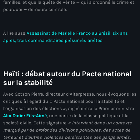
familles, et que la quête de vérité — qui a ordonné le crime et
juin 2024
pourquoi — demeure centrale.
mai 2024
À lire aussi
Assassinat de Marielle Franco au Brésil: six ans
après, trois commanditaires présumés arrêtés
Catégories
: Internet Haiti
Haïti : débat autour du Pacte national
‘Pwogram Biden
sur la stabilité
“Viv Ansanm”
Avec Gotson Pierre, directeur d’Alterpresse, nous évoquons les
#freecarel
critiques à l’égard du « Pacte national pour la stabilité et
l’organisation des élections », signé entre le Premier ministre
#HPK
Alix Didier Fils-Aimé
, une partie de la classe politique et la
société civile. Cette signature
« intervient dans un contexte
#KPK
marqué par de profondes divisions politiques, des actes de
#NouBoukeTann
terreur et d’autres violences persistantes des gangs armés,