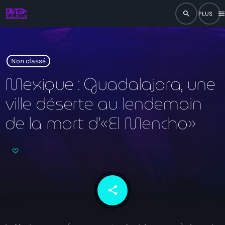
search
men
close
play_arrow
RADIO
Non classé
Mexique : Guadalajara, une
ville déserte au lendemain
play_arrow
RADIO DROMAGE
de la mort d’«El Mencho»
Accueil
Programmation
share
email
Émissions