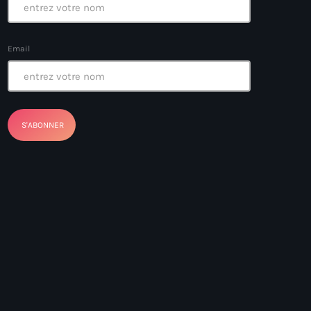
Email
ayes
nt Louverture
nt