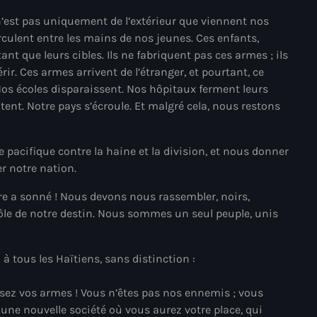
34th cohort of the PNH
 n’est pas uniquement de l’extérieur que viennent nos
culent entre les mains de nos jeunes. Ces enfants,
400 Mawozo
t que leurs cibles. Ils ne fabriquent pas ces armes ; ils
400 Mawozo gang
rir. Ces armes arrivent de l’étranger, et pourtant, ce
Nos écoles disparaissent. Nos hôpitaux ferment leurs
739 new officers
ritent. Notre pays s’écroule. Et malgré cela, nous restons
79th UN General Assembly
A lire
 pacifique contre la haine et la division, et nous donner
er notre nation.
AAN
eure a sonné ! Nous devons nous rassembler, noirs,
Abrite-toi
rôle de notre destin. Nous sommes un seul peuple, unis
Acte de l'Indépendance d'Haiti
à tous les Haïtiens, sans distinction :
Action humanitaire
activism
sez vos armes ! Vous n’êtes pas nos ennemis ; vous
 une nouvelle société où vous aurez votre place, qui
Actualités