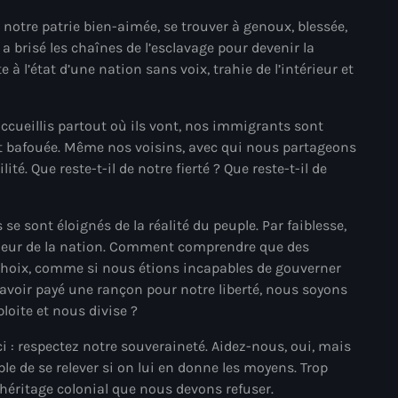
 notre patrie bien-aimée, se trouver à genoux, blessée,
#NouPaKaTannAnkò
 a brisé les chaînes de l’esclavage pour devenir la
#Woyyycolumn
 à l’état d’une nation sans voix, trahie de l’intérieur et
1804 Renaissance
accueillis partout où ils vont, nos immigrants sont
1937 parsley massacre
t bafouée. Même nos voisins, avec qui nous partageons
té. Que reste-t-il de notre fierté ? Que reste-t-il de
2024 election
2024 Elections
 se sont éloignés de la réalité du peuple. Par faiblesse,
2024 Paris Olympics
périeur de la nation. Comment comprendre que des
choix, comme si nous étions incapables de gouverner
2024 summer olympics
voir payé une rançon pour notre liberté, nous soyons
2025 Elections
loite et nous divise ?
2026 World Cup Qualifiers
 : respectez notre souveraineté. Aidez-nous, oui, mais
ble de se relever si on lui en donne les moyens. Trop
21 Nasyon
 héritage colonial que nous devons refuser.