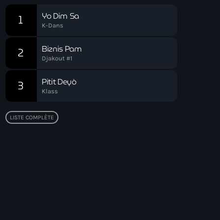
Yo Dim Sa
1
K-Dans
Biznis Pam
2
Djakout #1
Pitit Deyò
3
Klass
LISTE COMPLÈTE
Top popular