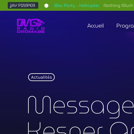
JAY PIMPER
Bloc Party - Helicopter
Nothing Much 
Accueil
Progr
Actualités
Message 
Kesner Gra