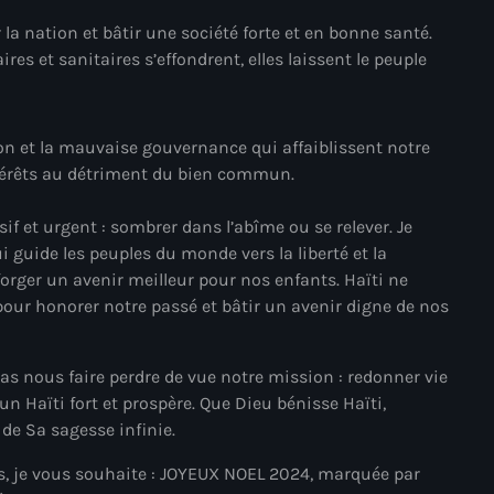
Akademi Kreyòl Ayisyen
 la nation et bâtir une société forte et en bonne santé.
res et sanitaires s’effondrent, elles laissent le peuple
Albanie
Alexandre Grand’Pierre
Alexandre Pétion
n et la mauvaise gouvernance qui affaiblissent notre
ntérêts au détriment du bien commun.
Alexandre Pierre
if et urgent : sombrer dans l’abîme ou se relever. Je
Algérie
i guide les peuples du monde vers la liberté et la
Alimentation
orger un avenir meilleur pour nos enfants. Haïti ne
pour honorer notre passé et bâtir un avenir digne de nos
Aljany Narcius writer
Allemagne
 pas nous faire perdre de vue notre mission : redonner vie
 un Haïti fort et prospère. Que Dieu bénisse Haïti,
Allemand
de Sa sagesse infinie.
Alligator Alcatraz
ns, je vous souhaite : JOYEUX NOEL 2024, marquée par
Alsatian