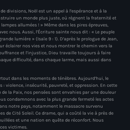
juin 2024
e divisions, Noël est un appel à l’espérance et à la
mai 2024
struire un monde plus juste, où règnent la fraternité et
os lampes allumées ! » Même dans les pires épreuves,
ec nous. Aussi, l’Écriture sainte nous dit : « Le peuple
ande lumière » (Isaïe 9 : 1). D’après le prologue de Jean,
Catégories
r éclairer nos vies et nous montrer le chemin vers la
uffrance et l’injustice, Dieu travaille toujours à faire
s chaque difficulté, dans chaque larme, mais aussi dans
: Internet Haiti
‘Pwogram Biden
urtout dans les moments de ténèbres. Aujourd’hui, le
“Viv Ansanm”
: violence, insécurité, pauvreté, et oppression. En cette
e de la Paix, nos pensées sont envahies par une douleur
#freecarel
Nous condamnons avec la plus grande fermeté les actes
#HPK
 dans notre pays, notamment le massacre survenu
 de Cité Soleil. Ce drame, qui a coûté la vie à près de
#KPK
deuillées et une nation en quête de réconfort. Nous
ces victimes.
#NouBoukeTann