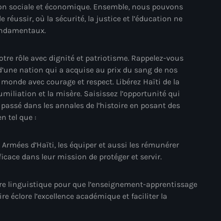
tion sociale et économique. Ensemble, nous pouvons
Adriano Espaillat
réussir, où la sécurité, la justice et l’éducation ne
fondamentaux.
Advox
Aéroport Antoine Simon des C
otre rôle avec dignité et patriotisme. Rappelez-vous
 d’une nation qui a acquise au prix du sang de nos
Aéroport international Toussai
 monde avec courage et respect. Libérez Haïti de la
umiliation et la misère. Saisissez l’opportunité qui
Afghanistan
re passé dans les annales de l’histoire en posant des
Afrique du Nord et Moyen-Orie
n tel que :
Afrique du Sud
 Armées d’Haïti, les équiper et aussi les rémunérer
Afrique Sub-Saharienne
icace dans leur mission de protéger et servir.
agri-food
ière linguistique pour que l’enseignement-apprentissage
Agriculture
re éclore l’excellence académique et faciliter la
Agriculture & Environment