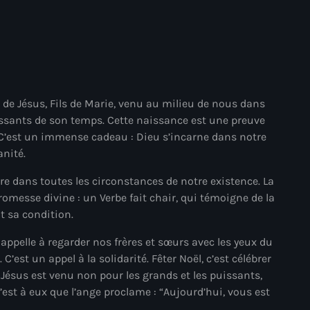
mai 2025
avril 2025
mars 2025
février 2025
e de Jésus, Fils de Marie, venu au milieu de nous dans
puissants de son temps. Cette naissance est une preuve
janvier 2025
C’est un immense cadeau : Dieu s’incarne dans notre
décembre 2024
anité.
novembre 2024
re dans toutes les circonstances de notre existence. La
omesse divine : un Verbe fait chair, qui témoigne de la
octobre 2024
t sa condition.
septembre 2024
 appelle à regarder nos frères et sœurs avec les yeux du
C’est un appel à la solidarité. Fêter Noël, c’est célébrer
août 2024
 Jésus est venu non pour les grands et les puissants,
juillet 2024
C’est à eux que l’ange proclame : “Aujourd’hui, vous est