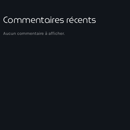
Commentaires récents
Aucun commentaire à afficher.
Acoustic
Voyage Matinal
05:00 - 07:00
Voyage Matinal
Chart