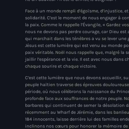
Face à un monde rempli d’égoïsme, d’injustice, et d
solidarité. C’est le moment de nous engager à con
la paix. Comme le rappelle l’Évangile, « Gardez v
nous ne devons pas perdre courage, car Dieu est av
qui marchait dans les ténèbres a vu se lever une gr
Jésus est cette lumière qui est venu au monde pou
paix véritable. Noël nous rappelle que, malgré la so
jaillir l’espérance et la vie. Il est avec nous dan
chaque sourire et chaque victoire.
C’est cette lumière que nous devons accueillir, s
peuple haïtien traverse des épreuves douloureuses 
période, où nous célébrons la naissance du Princ
profonde face aux souffrances de notre peuple. 
barbares qui continuent de semer la désolation
récemment au Wharf de Jérémie, dans les banlieues
184 innocents, laisse derrière lui des familles en
inclinons nos cœurs pour honorer la mémoire de 