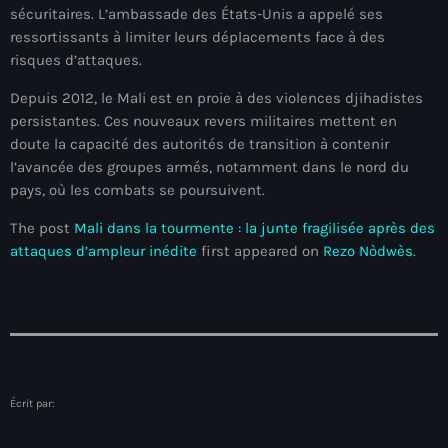
sécuritaires. L’ambassade des États-Unis a appelé ses
mai 2026
ressortissants à limiter leurs déplacements face à des
avril 2026
risques d’attaques.
Depuis 2012, le Mali est en proie à des violences djihadistes
mars 2026
persistantes. Ces nouveaux revers militaires mettent en
février 2026
doute la capacité des autorités de transition à contenir
l’avancée des groupes armés, notamment dans le nord du
janvier 2026
pays, où les combats se poursuivent.
décembre 2025
The post
Mali dans la tourmente : la junte fragilisée après des
attaques d’ampleur inédite
first appeared on
Rezo Nòdwès
.
novembre 2025
octobre 2025
septembre 2025
août 2025
Écrit par:
juillet 2025