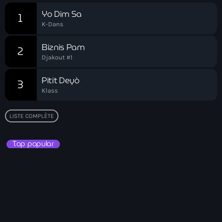
Akademi Kreyòl Ayisyen
Yo Dim Sa
1
Albanie
K-Dans
Alexandre Grand’Pierre
Biznis Pam
2
Djakout #1
Alexandre Pétion
Pitit Deyò
3
Alexandre Pierre
Klass
Algérie
LISTE COMPLÈTE
Alimentation
Aljany Narcius writer
Top popular
Allemagne
Allemand
Alligator Alcatraz
Alsatian