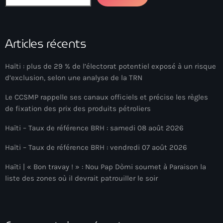
34th cohort of the PNH
400 Mawozo
Articles récents
400 Mawozo gang
739 new officers
Haïti : plus de 29 % de l’électorat potentiel exposé à un risque
d’exclusion, selon une analyse de la TRN
79th UN General Assembly
Le CCSMP rappelle ses canaux officiels et précise les règles
A lire
de fixation des prix des produits pétroliers
AAN
Haïti – Taux de référence BRH : samedi 08 août 2026
Abrite-toi
Haïti – Taux de référence BRH : vendredi 07 août 2026
Acte de l'Indépendance d'Haiti
Haïti | « Bon travay ! » : Nou Pap Dòmi soumet à Paraison la
Action humanitaire
liste des zones où il devrait patrouiller le soir
activism
Actualités