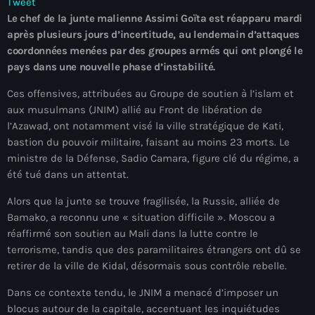
Tweet
À Propos
Le chef de la junte malienne Assimi Goïta est réapparu mardi
après plusieurs jours d’incertitude, au lendemain d’attaques
TV Direct
coordonnées menées par des groupes armés qui ont plongé le
pays dans une nouvelle phase d’instabilité.
Actualités
Ces offensives, attribuées au Groupe de soutien à l’islam et
Blog Grid Sidebar
aux musulmans (JNIM) allié au Front de libération de
Contact
l’Azawad, ont notamment visé la ville stratégique de Kati,
bastion du pouvoir militaire, faisant au moins 23 morts. Le
ministre de la Défense, Sadio Camara, figure clé du régime, a
été tué dans un attentat.
Alors que la junte se trouve fragilisée, la Russie, alliée de
Archives
Bamako, a reconnu une « situation difficile ». Moscou a
réaffirmé son soutien au Mali dans la lutte contre le
août 2026
terrorisme, tandis que des paramilitaires étrangers ont dû se
retirer de la ville de Kidal, désormais sous contrôle rebelle.
juillet 2026
Dans ce contexte tendu, le JNIM a menacé d’imposer un
juin 2026
blocus autour de la capitale, accentuant les inquiétudes