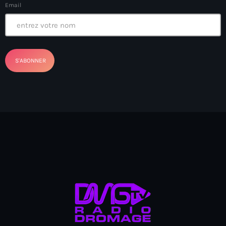
Anse-à-Foleur
Email
Anse-à-Foleur Tags (Standard for category & specific for
story): Haïti
Anse-à-Foleur-Latortue
Anti-gang Tactical Unit (UTAG)
anti-Haitian hate
anti-Haitianism
Antoine Simon Airport of Les Cayes
Antoine Simon International Airport
Antony Blinken
Arabe
Arcahaie