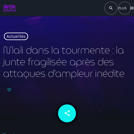
search
men
close
play_arrow
RADIO
Actualités
Mali dans la tourmente : la
junte fragilisée après des
play_arrow
RADIO DROMAGE
attaques d’ampleur inédite
Accueil
Programmation
share
email
Émissions