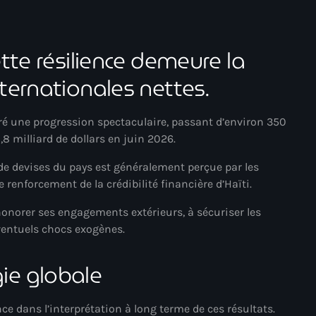
juin 2024
mai 2024
ette résilience demeure la
nternationales nettes.
Catégories
stré une progression spectaculaire, passant d’environ 350
,8 milliard de dollars en juin 2026.
: Internet Haiti
de devises du pays est généralement perçue par les
‘Pwogram Biden
enforcement de la crédibilité financière d’Haïti.
“Viv Ansanm”
honorer ses engagements extérieurs, à sécuriser les
éventuels chocs exogènes.
#freecarel
#HPK
ie globale
#KPK
nce dans l’interprétation à long terme de ces résultats.
#NouBoukeTann