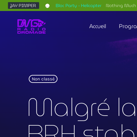
JAY PIMPER
Bloc Party - Helicopter
Nothing Much 
Accueil
Progr
Non classé
Malgré la 
BRH stabi