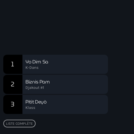
Gospel Music
Réveil Spirituel
04:00 - 06:00
Réveil Spirituel
Chart
Yo Dim Sa
1
K-Dans
Biznis Pam
2
Djakout #1
Pitit Deyò
3
Klass
LISTE COMPLÈTE