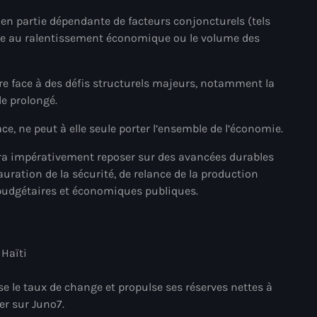
 en partie dépendante de facteurs conjoncturels (tels
#NouPaKaTannAnkò
iée au ralentissement économique ou le volume des
#Woyyycolumn
1804 Renaissance
ire face à des défis structurels majeurs, notamment la
de prolongé.
1937 parsley massacre
ace, ne peut à elle seule porter l’ensemble de l’économie.
2024 election
vra impérativement reposer sur des avancées durables
2024 Elections
ration de la sécurité, de relance de la production
2024 Paris Olympics
 budgétaires et économiques publiques.
2024 summer olympics
2025 Elections
 Haïti
2026 World Cup Qualifiers
ise le taux de change et propulse ses réserves nettes à
21 Nasyon
er sur Juno7.