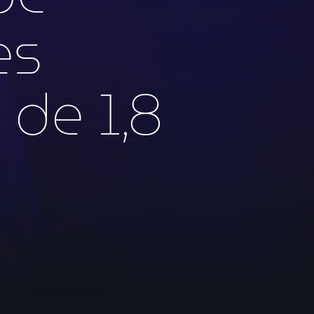
es
 de 1,8