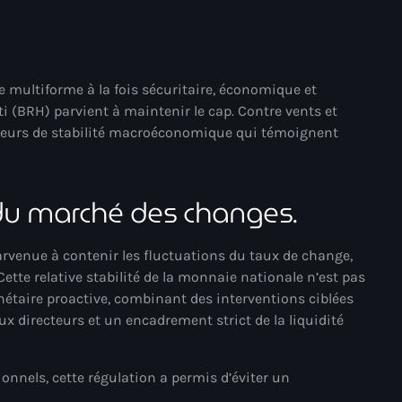
mai 2025
avril 2025
 multiforme à la fois sécuritaire, économique et
mars 2025
ti (BRH) parvient à maintenir le cap. Contre vents et
février 2025
cateurs de stabilité macroéconomique qui témoignent
janvier 2025
décembre 2024
 du marché des changes.
novembre 2024
parvenue à contenir les fluctuations du taux de change,
octobre 2024
Cette relative stabilité de la monnaie nationale n’est pas
monétaire proactive, combinant des interventions ciblées
septembre 2024
 directeurs et un encadrement strict de la liquidité
août 2024
juillet 2024
onnels, cette régulation a permis d’éviter un