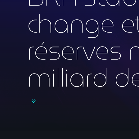
change et
réserves n
milliard d