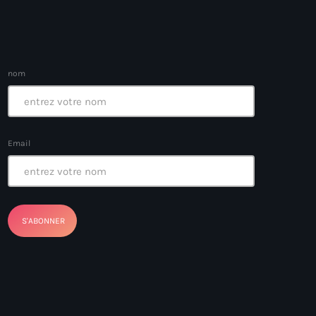
nom
ayes
nt Louverture
Email
nt