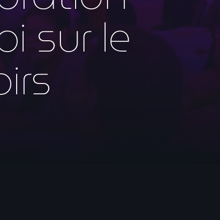
i sur le
irs