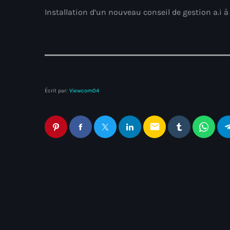
Installation d’un nouveau conseil de gestion a.i à
Écrit par:
Viewcom04
email
Articles similaires
Non classé
Escalade des tensions