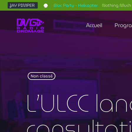
JAY PIMPER
Bloc Party - Helicopter
Nothing Much 
Accueil
Progr
Non classé
L’ULCC lanc
consultati