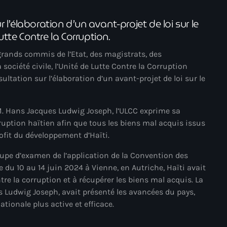
juin 2024
 l’élaboration d’un avant-projet de loi sur le
mai 2024
tte Contre la Corruption.
grands commis de l’Etat, des magistrats, des
 société civile, l’Unité de Lutte Contre la Corruption
Catégories
ultation sur l’élaboration d’un avant-projet de loi sur le
: Internet Haiti
M. Hans Jacques Ludwig Joseph, l’ULCC exprime sa
ruption haïtien afin que tous les biens mal acquis issus
‘Pwogram Biden
rofit du développement d’Haïti.
“Viv Ansanm”
roupe d’examen de l’application de la Convention des
#freecarel
e du 10 au 14 juin 2024 à Vienne, en Autriche, Haïti avait
re la corruption et à récupérer les biens mal acquis. La
#HPK
 Ludwig Joseph, avait présenté les avancées du pays,
tionale plus active et efficace.
#KPK
#NouBoukeTann