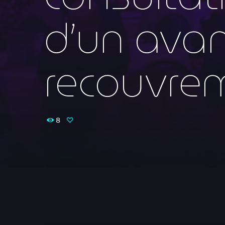
d’un avant
recouvrem
8