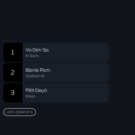
Soirée Relax
00:00 - 03:00
Soirée Relax
Chart
Yo Dim Sa
1
K-Dans
Biznis Pam
2
Djakout #1
Pitit Deyò
3
Klass
LISTE COMPLÈTE
Top popular