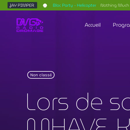
JAY PIMPER
Bloc Party - Helicopter
Nothing Much 
Accueil
Progr
Non classé
Lors de s
MHAVE, K