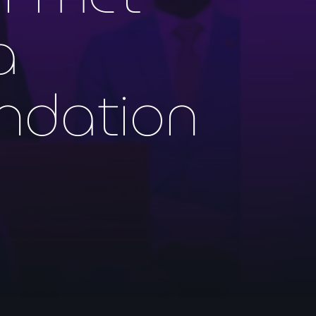
a
ondation