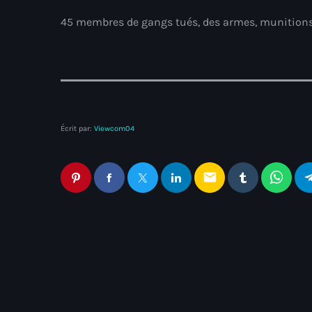
45 membres de gangs tués, des armes, munitions 
Écrit par:
Viewcom04
email
Articles similaires
Non classé
En Haïti, des élections avec ou