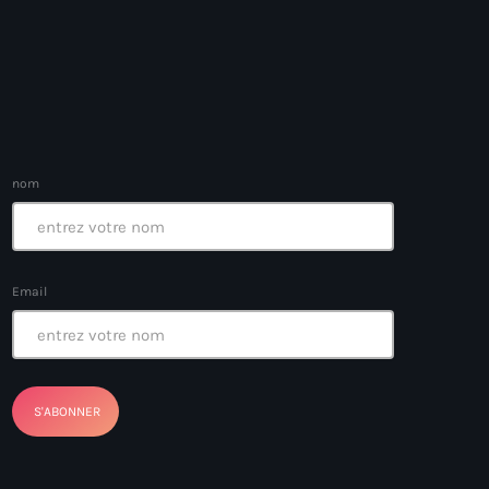
ayes
nt Louverture
nom
nt
Email