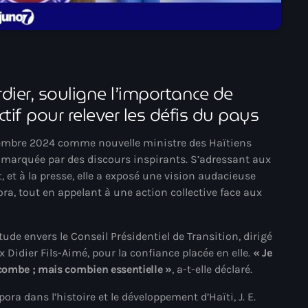
juin 2024
mai 2024
rdier, souligne l’importance de
Catégories
ctif pour relever les défis du pays
novembre 2024 comme nouvelle ministre des Haïtiens
: Internet Haiti
 marquée par des discours inspirants. S’adressant aux
‘Pwogram Biden
et à la presse, elle a exposé une vision audacieuse
pora, tout en appelant à une action collective face aux
“Viv Ansanm”
#freecarel
ude envers le Conseil Présidentiel de Transition, dirigé
#HPK
ix Didier Fils-Aimé, pour la confiance placée en elle.
« Je
combe ; mais combien essentielle »
, a-t-elle déclaré.
#KPK
ra dans l’histoire et le développement d’Haïti, J. E.
#NouBoukeTann