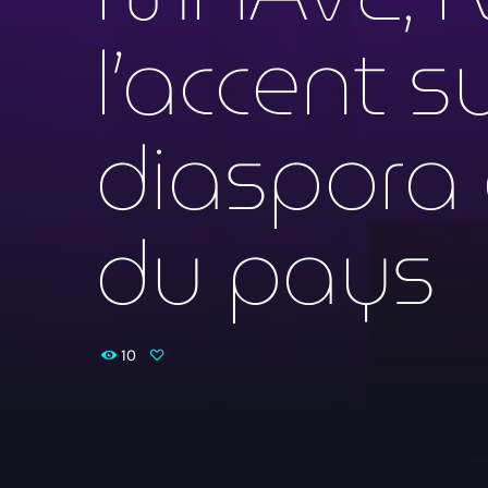
l’accent su
diaspora 
du pays
10