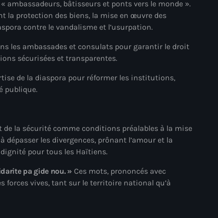
 « ambassadeurs, bâtisseurs et ponts vers le monde ».
dont la protection des biens, la mise en œuvre des
#NouPaKaTannAnkò
spora contre le vandalisme et l’usurpation.
#Woyyycolumn
ans les ambassades et consulats pour garantir le droit
1804 Renaissance
tions sécurisées et transparentes.
1937 parsley massacre
ise de la diaspora pour réformer les institutions,
é publique.
2024 election
2024 Elections
et de la sécurité comme conditions préalables à la mise
2024 Paris Olympics
 à dépasser les divergences, prônant l’amour et la
2024 summer olympics
 dignité pour tous les Haïtiens.
2025 Elections
idarite pa gide nou. »
Ces mots, prononcés avec
 forces vives, tant sur le territoire national qu’à
2026 World Cup Qualifiers
21 Nasyon