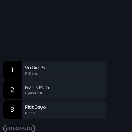
Acoustic
Voyage Matinal
05:00 - 07:00
Voyage Matinal
Chart
Yo Dim Sa
1
K-Dans
Biznis Pam
2
Djakout #1
Pitit Deyò
3
Klass
LISTE COMPLÈTE