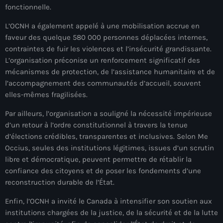
fonctionnelle.
mai 2026
L’OCNH a également appelé à une mobilisation accrue en
avril 2026
faveur des quelque 580 000 personnes déplacées internes,
contraintes de fuir les violences et l’insécurité grandissante.
mars 2026
L’organisation préconise un renforcement significatif des
février 2026
mécanismes de protection, de l’assistance humanitaire et de
l’accompagnement des communautés d’accueil, souvent
janvier 2026
elles-mêmes fragilisées.
décembre 2025
Par ailleurs, l’organisation a souligné la nécessité impérieuse
d’un retour à l’ordre constitutionnel à travers la tenue
novembre 2025
d’élections crédibles, transparentes et inclusives. Selon Me
octobre 2025
Occius, seules des institutions légitimes, issues d’un scrutin
libre et démocratique, peuvent permettre de rétablir la
septembre 2025
confiance des citoyens et de poser les fondements d’une
reconstruction durable de l’État.
août 2025
Enfin, l’OCNH a invité le Canada à intensifier son soutien aux
juillet 2025
institutions chargées de la justice, de la sécurité et de la lutte