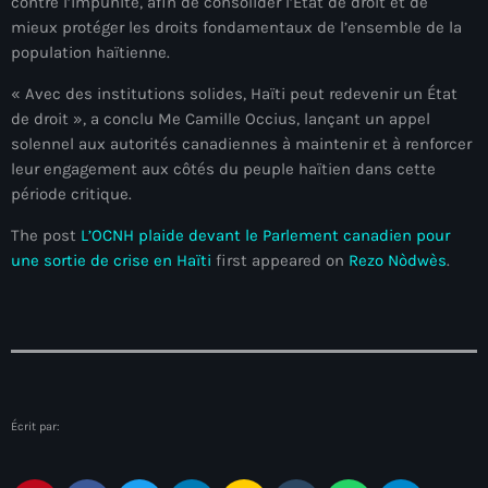
juin 2025
contre l’impunité, afin de consolider l’État de droit et de
mieux protéger les droits fondamentaux de l’ensemble de la
mai 2025
population haïtienne.
avril 2025
« Avec des institutions solides, Haïti peut redevenir un État
de droit », a conclu Me Camille Occius, lançant un appel
mars 2025
solennel aux autorités canadiennes à maintenir et à renforcer
leur engagement aux côtés du peuple haïtien dans cette
février 2025
période critique.
janvier 2025
The post
L’OCNH plaide devant le Parlement canadien pour
décembre 2024
une sortie de crise en Haïti
first appeared on
Rezo Nòdwès
.
novembre 2024
octobre 2024
septembre 2024
août 2024
Écrit par:
juillet 2024