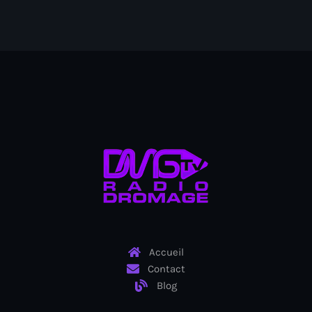
Arcahaie gangs Attack
Arcahaie Haiti
Art & Culture
art and culture
Art Haiti
Art x Ayiti
Artibonite Department
Artibonite Haiti
artist
Accueil
Artist Manuel Mathieu
Contact
Arts
Blog
Arts & Culture