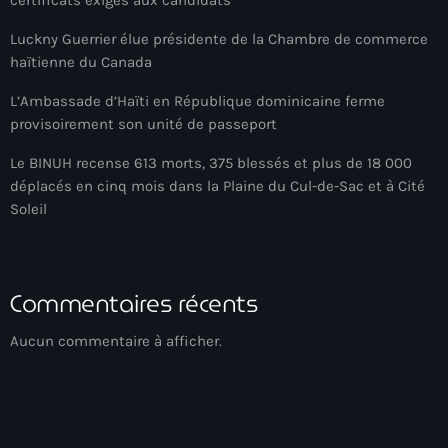
certificats exigés aux candidats
Adriano Espaillat
Luckny Guerrier élue présidente de la Chambre de commerce
haïtienne du Canada
Advox
L’Ambassade d’Haïti en République dominicaine ferme
Aéroport Antoine Simon des Cayes
provisoirement son unité de passeport
Aéroport international Toussaint Louverture
Le BINUH recense 613 morts, 375 blessés et plus de 18 000
Afghanistan
déplacés en cinq mois dans la Plaine du Cul-de-Sac et à Cité
Soleil
Afrique du Nord et Moyen-Orient
Afrique du Sud
Commentaires récents
Afrique Sub-Saharienne
agri-food
Aucun commentaire à afficher.
Agriculture
Agriculture & Environment