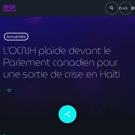
search
men
close
play_arrow
RADIO
Actualités
L’OCNH plaide devant le
Parlement canadien pour
play_arrow
RADIO DROMAGE
une sortie de crise en Haïti
Accueil
Programmation
share
email
Émissions