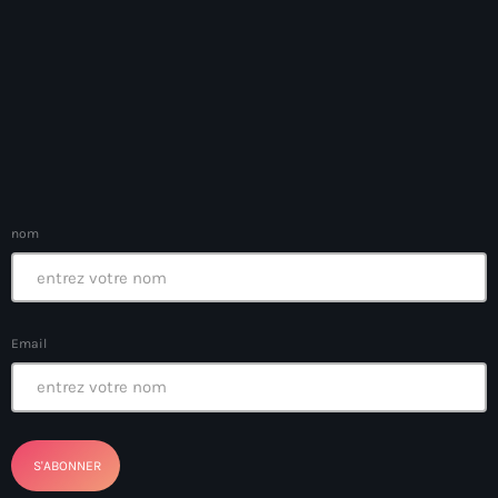
Anse-à-Foleur
Anse-à-Foleur Tags (Standard for category & specific for
story): Haïti
Anse-à-Foleur-Latortue
Anti-gang Tactical Unit (UTAG)
anti-Haitian hate
nom
anti-Haitianism
Antoine Simon Airport of Les Cayes
Antoine Simon International Airport
Email
Antony Blinken
Arabe
Arcahaie