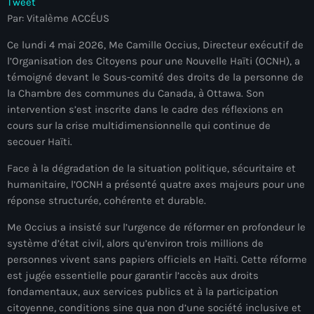
Tweet
À Propos
Par: Vitalème ACCÉUS
TV Direct
Ce lundi 4 mai 2026, Me Camille Occius, Directeur exécutif de
l’Organisation des Citoyens pour une Nouvelle Haïti (OCNH), a
Actualités
témoigné devant le Sous-comité des droits de la personne de
la Chambre des communes du Canada, à Ottawa. Son
Blog Grid Sidebar
intervention s’est inscrite dans le cadre des réflexions en
Contact
cours sur la crise multidimensionnelle qui continue de
secouer Haïti.
Face à la dégradation de la situation politique, sécuritaire et
humanitaire, l’OCNH a présenté quatre axes majeurs pour une
réponse structurée, cohérente et durable.
Archives
Me Occius a insisté sur l’urgence de réformer en profondeur le
système d’état civil, alors qu’environ trois millions de
août 2026
personnes vivent sans papiers officiels en Haïti. Cette réforme
juillet 2026
est jugée essentielle pour garantir l’accès aux droits
fondamentaux, aux services publics et à la participation
juin 2026
citoyenne, conditions sine qua non d’une société inclusive et