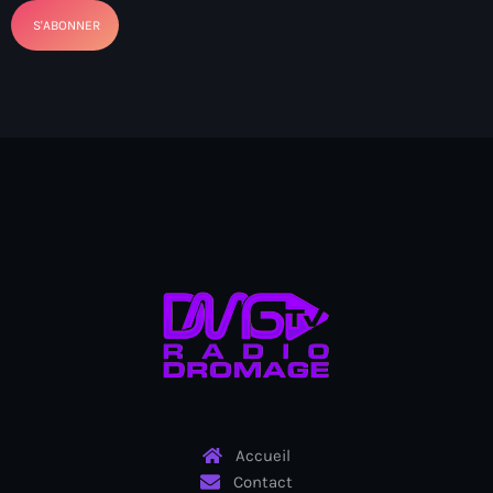
Arcahaie gangs Attack
Arcahaie Haiti
Art & Culture
art and culture
Art Haiti
Art x Ayiti
Artibonite Department
Artibonite Haiti
artist
Artist Manuel Mathieu
Arts
Accueil
Contact
Arts & Culture