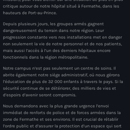
mai 2026
critique autour de notre hôpital situé à Fermathe, dans les
hauteurs de Port-au-Prince.
avril 2026
Depuis plusieurs jours, les groupes armés gagnent
mars 2026
dangereusement du terrain dans notre région. Leur
progression constante vers nos installations met en danger
février 2026
non seulement la vie de notre personnel et de nos patients,
mais aussi l’accès à l’un des derniers hôpitaux encore
janvier 2026
fonctionnels dans la région métropolitaine.
décembre 2025
Notre campus n’est pas seulement un centre de soins. Il
novembre 2025
abrite également notre siège administratif, où nous gérons
l’éducation de plus de 32 000 enfants à travers le pays. Si la
octobre 2025
sécurité continue de se détériorer, des milliers de vies et
d’espoirs d’avenir seront compromis.
septembre 2025
Nous demandons avec la plus grande urgence l’envoi
août 2025
immédiat de renforts de police et de forces armées dans la
juillet 2025
zone de Fermathe et ses environs. Il est crucial de rétablir
l’ordre public et d’assurer la protection d’un espace qui sert