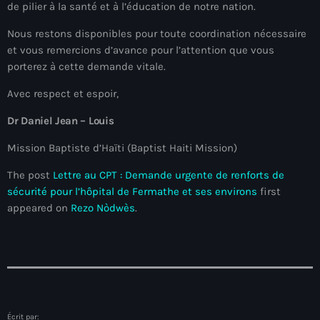
juin 2025
de pilier à la santé et à l’éducation de notre nation.
mai 2025
Nous restons disponibles pour toute coordination nécessaire
et vous remercions d’avance pour l’attention que vous
avril 2025
porterez à cette demande vitale.
mars 2025
Avec respect et espoir,
février 2025
Dr Daniel Jean – Louis
janvier 2025
Mission Baptiste d’Haïti (Baptist Haiti Mission)
décembre 2024
The post
Lettre au CPT : Demande urgente de renforts de
sécurité pour l’hôpital de Fermathe et ses environs
first
novembre 2024
appeared on
Rezo Nòdwès
.
octobre 2024
septembre 2024
août 2024
juillet 2024
Écrit par: