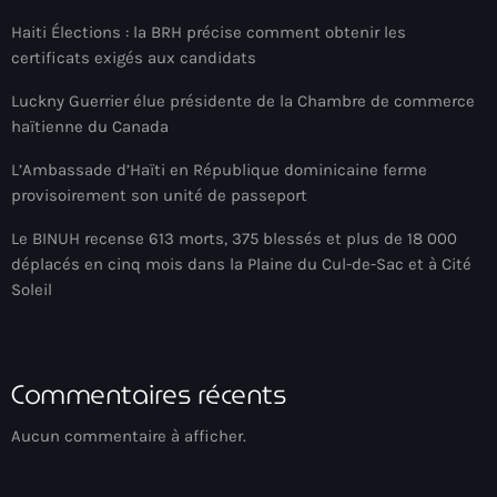
Adriano Espaillat
Haiti Élections : la BRH précise comment obtenir les
certificats exigés aux candidats
Advox
Luckny Guerrier élue présidente de la Chambre de commerce
Aéroport Antoine Simon des Cayes
haïtienne du Canada
Aéroport international Toussaint Louverture
L’Ambassade d’Haïti en République dominicaine ferme
provisoirement son unité de passeport
Afghanistan
Le BINUH recense 613 morts, 375 blessés et plus de 18 000
Afrique du Nord et Moyen-Orient
déplacés en cinq mois dans la Plaine du Cul-de-Sac et à Cité
Afrique du Sud
Soleil
Afrique Sub-Saharienne
agri-food
Commentaires récents
Agriculture
Aucun commentaire à afficher.
Agriculture & Environment