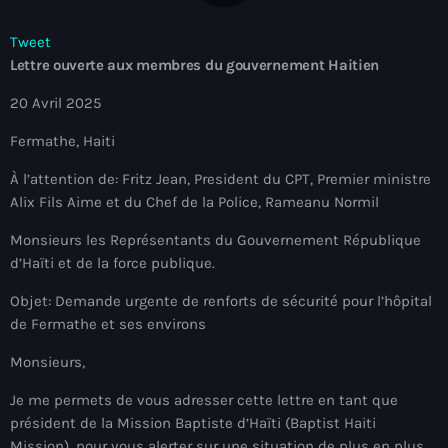
À Propos
Tweet
TV Direct
Lettre ouverte aux membres du gouvernement Haitien
20 Avril 2025
Actualités
Fermathe, Haiti
Blog Grid Sidebar
Contact
À l’attention de: Fritz Jean, President du CPT, Premier ministre
Alix Fils Aime et du Chef de la Police, Rameanu Normil
Monsieurs les Représentants du Gouvernement République
d’Haïti et de la force publique.
Archives
Objet: Demande urgente de renforts de sécurité pour l’hôpital
de Fermathe et ses environs
août 2026
Monsieurs,
juillet 2026
Je me permets de vous adresser cette lettre en tant que
président de la Mission Baptiste d’Haïti (Baptist Haiti
juin 2026
Mission), pour vous alerter sur une situation de plus en plus