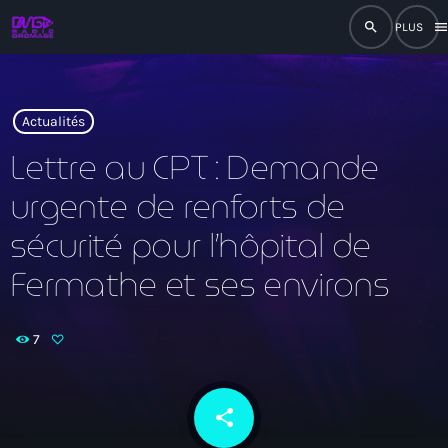
search
men
close
play_arrow
RADIO
Actualités
Lettre au CPT : Demande
urgente de renforts de
play_arrow
RADIO DROMAGE
sécurité pour l’hôpital de
Fermathe et ses environs
Accueil
7
Programmation
Émissions
share
email