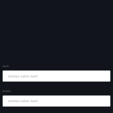
Anse-à-Foleur
Anse-à-Foleur Tags (Standard for category & specific for
story): Haïti
Anse-à-Foleur-Latortue
Anti-gang Tactical Unit (UTAG)
anti-Haitian hate
anti-Haitianism
nom
Antoine Simon Airport of Les Cayes
Antoine Simon International Airport
Antony Blinken
Email
Arabe
Arcahaie