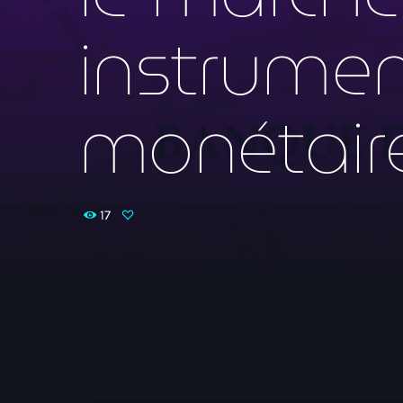
instrument
monétaire
17