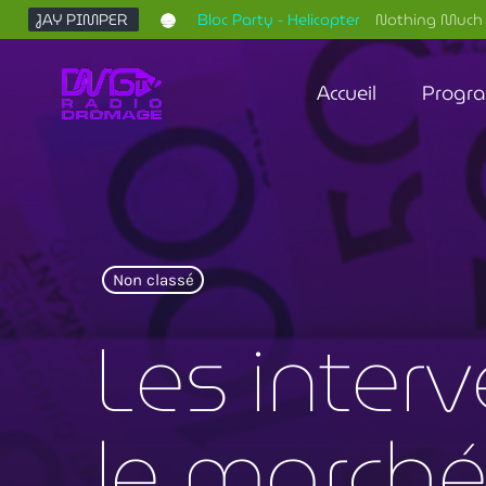
JAY PIMPER
Bloc Party - Helicopter
Nothing Much 
Accueil
Progr
Non classé
Les inter
le marché