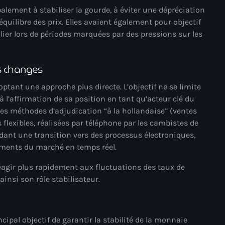
alement à stabiliser la gourde, à éviter une dépréciation
#NouPaKaTannAnkò
équilibre des prix. Elles avaient également pour objectif
lier lors de périodes marquées par des pressions sur les
#Woyyycolumn
1804 Renaissance
s changes
1937 parsley massacre
tant une approche plus directe. L’objectif ne se limite
2024 election
à l’affirmation de sa position en tant qu’acteur clé du
s méthodes d’adjudication “à la hollandaise” (ventes
2024 Elections
 flexibles, réalisées par téléphone par les cambistes de
2024 Paris Olympics
dant une transition vers des processus électroniques,
ments du marché en temps réel.
2024 summer olympics
réagir plus rapidement aux fluctuations des taux de
2025 Elections
insi son rôle stabilisateur.
2026 World Cup Qualifiers
21 Nasyon
cipal objectif de garantir la stabilité de la monnaie