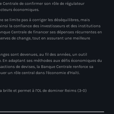
e Centrale de confirmer son rôle de régulateur
34th cohort of the PNH
 acteurs économiques.
400 Mawozo
 se limite pas à corriger les déséquilibres, mais
400 Mawozo gang
insi la confiance des investisseurs et des institutions
 Banque Centrale de financer ses dépenses récurrentes en
739 new officers
serves de change, tout en assurant une meilleure
79th UN General Assembly
A lire
nges sont devenues, au fil des années, un outil
ne. En adaptant ses méthodes aux défis économiques du
AAN
actions de devises, la Banque Centrale renforce sa
ouer un rôle central dans l’économie d’Haïti.
Abrite-toi
Acte de l'Indépendance d'Haiti
 brille et permet à l’OL de dominer Reims (3-0)
Action humanitaire
activism
Actualités