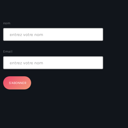
nom
ayes
nt Louverture
Email
nt