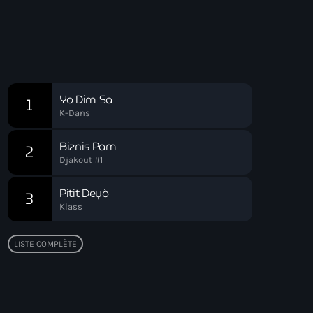
09:00 - 12:00
Hits Du Moment
Chart
Yo Dim Sa
1
K-Dans
Biznis Pam
2
Djakout #1
Pitit Deyò
3
Klass
LISTE COMPLÈTE
Top popular