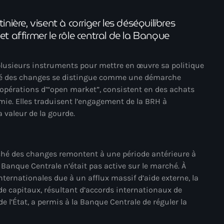
juin 2024
ière, visent à corriger les déséquilibres
mai 2024
 et affirmer le rôle central de la Banque
 plusieurs instruments pour mettre en œuvre sa politique
Catégories
rché des changes se distingue comme une démarche
 opérations d’“open market”, consistent en des achats
omie. Elles traduisent l’engagement de la BRH à
: Internet Haiti
a valeur de la gourde.
‘Pwogram Biden
“Viv Ansanm”
rché des changes remontent à une période antérieure à
#freecarel
a Banque Centrale n’était pas active sur le marché. À
nternationales due à un afflux massif d’aide externe, la
#HPK
de capitaux, résultant d’accords internationaux de
#KPK
 l’État, a permis à la Banque Centrale de réguler la
#NouBoukeTann