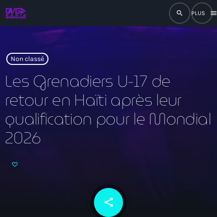
search
men
close
play_arrow
RADIO
Non classé
Les Grenadiers U-17 de
retour en Haïti après leur
play_arrow
RADIO DROMAGE
qualification pour le Mondial
2026
Accueil
Programmation
Émissions
share
email