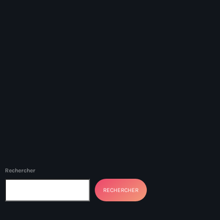
#NouPaKaTannAnkò
#Woyyycolumn
1804 Renaissance
1937 parsley massacre
2024 election
2024 Elections
2024 Paris Olympics
2024 summer olympics
2025 Elections
Rechercher
2026 World Cup Qualifiers
RECHERCHER
21 Nasyon