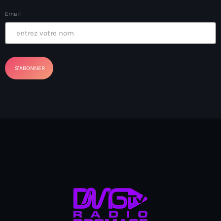
Anse-à-Foleur
Email
Anse-à-Foleur Tags (Standard for category & specific for
story): Haïti
Anse-à-Foleur-Latortue
Anti-gang Tactical Unit (UTAG)
anti-Haitian hate
anti-Haitianism
Antoine Simon Airport of Les Cayes
Antoine Simon International Airport
Antony Blinken
Arabe
Arcahaie