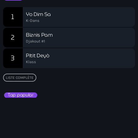
Akademi Kreyòl Ayisyen
Yo Dim Sa
1
Albanie
K-Dans
Alexandre Grand’Pierre
Biznis Pam
2
Alexandre Pétion
Djakout #1
Alexandre Pierre
Pitit Deyò
3
Klass
Algérie
Alimentation
LISTE COMPLÈTE
Aljany Narcius writer
Top popular
Allemagne
Allemand
Alligator Alcatraz
Alsatian