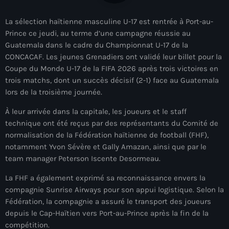
À Propos
La sélection haïtienne masculine U-17 est rentrée à Port-au-
TV Direct
Prince ce jeudi, au terme d’une campagne réussie au
Guatemala dans le cadre du Championnat U-17 de la
Actualités
CONCACAF. Les jeunes Grenadiers ont validé leur billet pour la
Coupe du Monde U-17 de la FIFA 2026 après trois victoires en
Blog Grid Sidebar
trois matchs, dont un succès décisif (2-1) face au Guatemala
Contact
lors de la troisième journée.
À leur arrivée dans la capitale, les joueurs et le staff
technique ont été reçus par des représentants du Comité de
normalisation de la Fédération haïtienne de football (FHF),
notamment Yvon Sévère et Gally Amazan, ainsi que par le
Archives
team manager Peterson Iscente Desormeau.
La FHF a également exprimé sa reconnaissance envers la
août 2026
compagnie Sunrise Airways pour son appui logistique. Selon la
juillet 2026
Fédération, la compagnie a assuré le transport des joueurs
depuis le Cap-Haïtien vers Port-au-Prince après la fin de la
juin 2026
compétition.