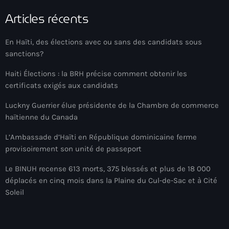
34th cohort of the PNH
Articles récents
400 Mawozo
En Haïti, des élections avec ou sans des candidats sous
400 Mawozo gang
sanctions?
739 new officers
Haiti Élections : la BRH précise comment obtenir les
79th UN General Assembly
certificats exigés aux candidats
A lire
Luckny Guerrier élue présidente de la Chambre de commerce
haïtienne du Canada
AAN
L’Ambassade d’Haïti en République dominicaine ferme
Abrite-toi
provisoirement son unité de passeport
Acte de l'Indépendance d'Haiti
Le BINUH recense 613 morts, 375 blessés et plus de 18 000
déplacés en cinq mois dans la Plaine du Cul-de-Sac et à Cité
Action humanitaire
Soleil
activism
Actualités