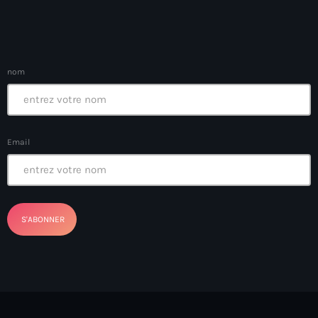
banboch kreyol 2024
Bangladesh
nom
bank
Banque Nationale de Crédit
Barbade
Email
Barbecue
Basen Ble
Basketball
Bassin-Bleu
bayo festival
Beauty & Style