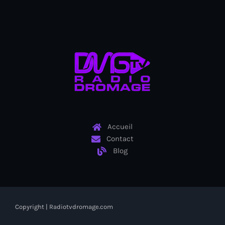
Bel-Air gang
Belgique
Belize
Belmar Joseph
Bengali
Bénin
Bhoutan
Accueil
Contact
Biden
Blog
Biden administration
Biden parole program
Biden program
Copyright | Radiotvdromage.com
Biélorussie