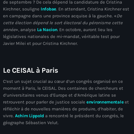
34th cohort of the PNH
de septembre ? De cela dépend la candidature de Cristina
Kirchner, souligne
Infobae
. En attendant, Cristina Kirchner est
400 Mawozo
en campagne dans une province acquise à la gauche. «
De
cette élection dépend le sort électoral du péronisme cette
400 Mawozo gang
année
», analyse
La Nacion
. En octobre, auront lieu les
législatives nationales de mi-mandat, véritable test pour
739 new officers
Javier Milei et pour Cristina Kirchner.
79th UN General Assembly
A lire
Le CEISAL à Paris
AAN
C’est un sujet crucial au cœur d’un congrès organisé en ce
Abrite-toi
moment à Paris, le CEISAL. Des centaines de chercheurs et
d’universitaires venus d’Europe et d’Amérique latine se
Acte de l'Indépendance d'Haiti
retrouvent pour parler de justice sociale
environnementale
et
Action humanitaire
réfléchir à de nouvelles manières de produire, d’habiter, de
vivre.
Achim Lippold
a rencontré le président du congrès, le
activism
géographe Sébastien Velut.
Actualités