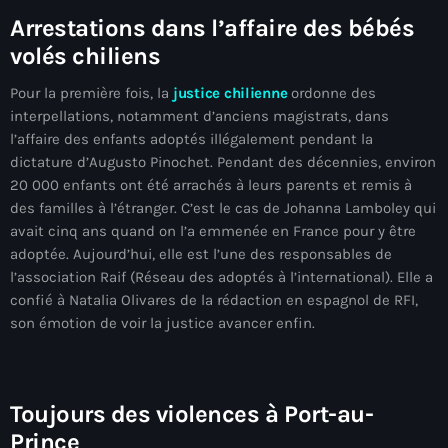
mai 2026
Arrestations dans l’affaire des bébés
volés chiliens
avril 2026
Pour la première fois, la
justice
chilienne
ordonne des
mars 2026
interpellations, notamment d’anciens magistrats, dans
février 2026
l’affaire des enfants adoptés illégalement pendant la
dictature d’Augusto Pinochet. Pendant des décennies, environ
janvier 2026
20 000 enfants ont été arrachés à leurs parents et remis à
des familles à l’étranger. C’est le cas de Johanna Lamboley qui
décembre 2025
avait cinq ans quand on l’a emmenée en France pour y être
novembre 2025
adoptée. Aujourd’hui, elle est l’une des responsables de
l’association Raif (Réseau des adoptés à l’international). Elle a
octobre 2025
confié à Natalia Olivares de la rédaction en espagnol de RFI,
son émotion de voir la justice avancer enfin.
septembre 2025
août 2025
Toujours des violences à Port-au-
juillet 2025
Prince