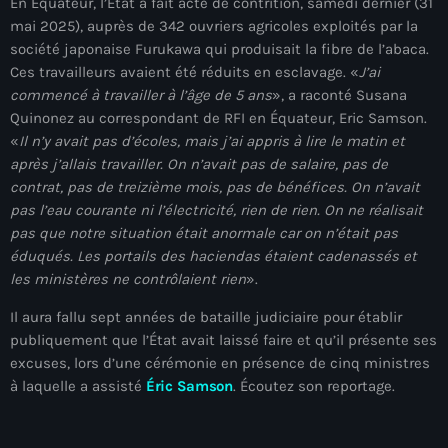
En Équateur, l’État a fait acte de contrition, samedi dernier (31
À Propos
mai 2025), auprès de 342 ouvriers agricoles exploités par la
société japonaise Furukawa qui produisait la fibre de l’abaca.
TV Direct
Ces travailleurs avaient été réduits en esclavage. «
J’ai
commencé à travailler à l’âge de 5 ans
», a raconté Susana
Actualités
Quinonez au correspondant de RFI en Équateur, Eric Samson.
«
Il n’y avait pas d’écoles, mais j’ai appris à lire le matin et
Blog Grid Sidebar
Contact
après j’allais travailler. On n’avait pas de salaire, pas de
contrat, pas de treizième mois, pas de bénéfices. On n’avait
pas l’eau courante ni l’électricité, rien de rien. On ne réalisait
pas que notre situation était anormale car on n’était pas
éduqués. Les portails des haciendas étaient cadenassés et
les ministères ne contrôlaient rien
».
Archives
Il aura fallu sept années de bataille judiciaire pour établir
publiquement que l’État avait laissé faire et qu’il présente ses
août 2026
excuses, lors d’une cérémonie en présence de cinq ministres
à laquelle a assisté
Éric Samson
. Écoutez son reportage.
juillet 2026
juin 2026