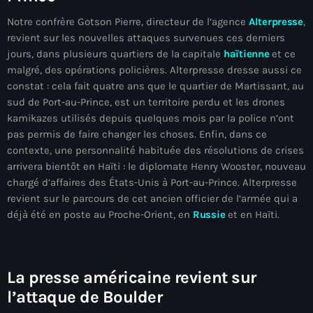
juin 2025
Notre confrère Gotson Pierre, directeur de l’agence
Alterpresse
,
mai 2025
revient sur les nouvelles attaques survenues ces derniers
jours, dans plusieurs quartiers de la capitale
haïtienne
et ce
avril 2025
malgré, des opérations policières. Alterpresse dresse aussi ce
mars 2025
constat : cela fait quatre ans que le quartier de Martissant, au
sud de Port-au-Prince, est un territoire perdu et les drones
février 2025
kamikazes utilisés depuis quelques mois par la police n’ont
pas permis de faire changer les choses. Enfin, dans ce
janvier 2025
contexte, une personnalité habituée des résolutions de crises
décembre 2024
arrivera bientôt en Haïti : le diplomate Henry Wooster, nouveau
chargé d’affaires des États-Unis à Port-au-Prince. Alterpresse
novembre 2024
revient sur le parcours de cet ancien officier de l’armée qui a
déjà été en poste au Proche-Orient, en
Russie
et en Haïti.
octobre 2024
septembre 2024
août 2024
La presse américaine revient sur
l’attaque de Boulder
juillet 2024