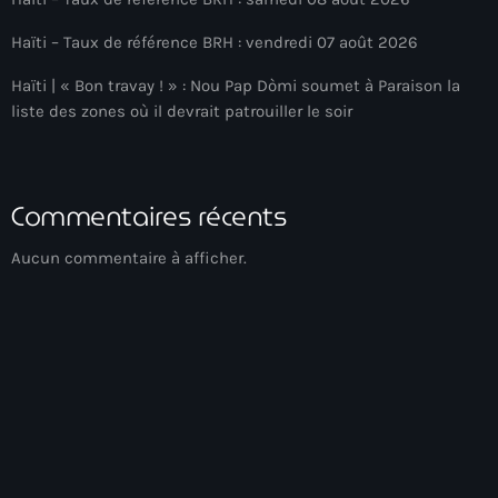
Arcahaie gangs Attack
Haïti – Taux de référence BRH : vendredi 07 août 2026
Arcahaie Haiti
Haïti | « Bon travay ! » : Nou Pap Dòmi soumet à Paraison la
Art & Culture
liste des zones où il devrait patrouiller le soir
art and culture
Art Haiti
Commentaires récents
Art x Ayiti
Aucun commentaire à afficher.
Artibonite Department
Artibonite Haiti
artist
Artist Manuel Mathieu
Arts
Arts & Culture