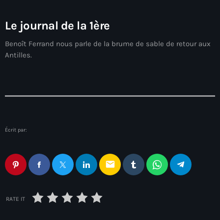
Adriano Espaillat
Le journal de la 1ère
Advox
Benoît Ferrand nous parle de la brume de sable de retour aux
Aéroport Antoine Simon des Cayes
Antilles.
Aéroport international Toussaint Louverture
Afghanistan
Afrique du Nord et Moyen-Orient
Afrique du Sud
Écrit par:
Afrique Sub-Saharienne
email
agri-food
Agriculture
RATE IT
Agriculture & Environment