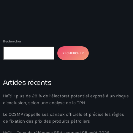
Anse-à-Foleur
Anse-à-Foleur Tags (Standard for category & specific for
story): Haïti
Anse-à-Foleur-Latortue
Rechercher
Anti-gang Tactical Unit (UTAG)
RECHERCHER
anti-Haitian hate
anti-Haitianism
Antoine Simon Airport of Les Cayes
Articles récents
Antoine Simon International Airport
Haïti : plus de 29 % de l’électorat potentiel exposé à un risque
Antony Blinken
d’exclusion, selon une analyse de la TRN
Arabe
Le CCSMP rappelle ses canaux officiels et précise les règles
de fixation des prix des produits pétroliers
Arcahaie
Haïti – Taux de référence BRH : samedi 08 août 2026