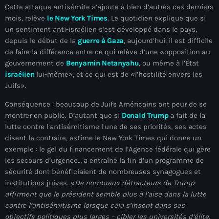
Cette attaque antisémite s’ajoute à bien d’autres ces derniers
juin 2024
mois, relève
le New York Times
. Le quotidien explique que si
mai 2024
un sentiment anti-israélien s’est développé dans le pays,
depuis le début de la
guerre à Gaza
, aujourd’hui, il est difficile
de faire la différence entre ce qui relève d’une «opposition au
gouvernement de
Benyamin Netanyahu
, ou même à l’État
Catégories
israélien
lui-même», et ce qui est de «l’hostilité envers les
Juifs».
: Internet Haiti
Conséquence : beaucoup de Juifs Américains ont peur de se
montrer en public. D’autant que si
Donald Trump
a fait de la
‘Pwogram Biden
lutte contre l’antisémitisme l’une de ses priorités, ses actes
“Viv Ansanm”
disent le contraire, estime le New York Times qui donne un
exemple : le gel du financement de l’Agence fédérale qui gère
#freecarel
les secours d’urgence… a entraîné la fin d’un programme de
sécurité dont bénéficiaient de nombreuses synagogues et
#HPK
institutions juives. «
De nombreux détracteurs de Trump
#KPK
affirment que le président semble plus à l’aise dans la lutte
contre l’antisémitisme lorsque cela s’inscrit dans ses
#NouBoukeTann
objectifs politiques plus larges – cibler les universités d’élite,