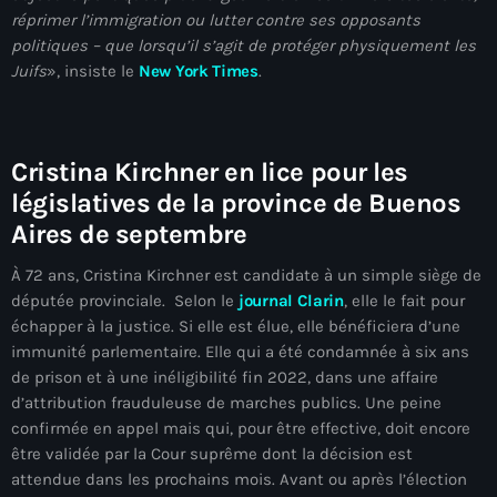
réprimer l’immigration ou lutter contre ses opposants
#NouPaKaTannAnkò
politiques – que lorsqu’il s’agit de protéger physiquement les
Juifs
», insiste le
New York Times
.
#Woyyycolumn
1804 Renaissance
1937 parsley massacre
Cristina Kirchner en lice pour les
législatives de la province de Buenos
2024 election
Aires de septembre
2024 Elections
À 72 ans, Cristina Kirchner est candidate à un simple siège de
2024 Paris Olympics
députée provinciale. Selon le
journal Clarin
, elle le fait pour
échapper à la justice. Si elle est élue, elle bénéficiera d’une
2024 summer olympics
immunité parlementaire. Elle qui a été condamnée à six ans
2025 Elections
de prison et à une inéligibilité fin 2022, dans une affaire
d’attribution frauduleuse de marches publics. Une peine
2026 World Cup Qualifiers
confirmée en appel mais qui, pour être effective, doit encore
être validée par la Cour suprême dont la décision est
21 Nasyon
attendue dans les prochains mois. Avant ou après l’élection