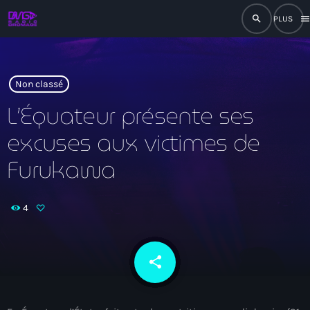
search
men
close
play_arrow
RADIO
Non classé
L’Équateur présente ses
excuses aux victimes de
play_arrow
RADIO DROMAGE
Furukawa
4
Accueil
Programmation
share
email
Émissions