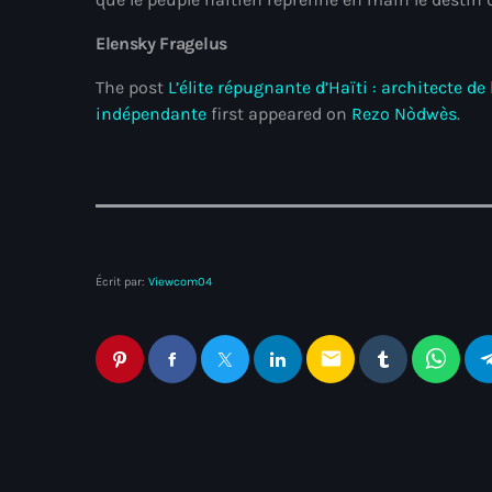
Elensky Fragelus
The post
L’élite répugnante d’Haïti : architecte d
indépendante
first appeared on
Rezo Nòdwès
.
Écrit par:
Viewcom04
email
Articles similaires