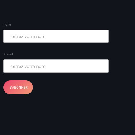
nom
ayes
nt Louverture
Email
nt