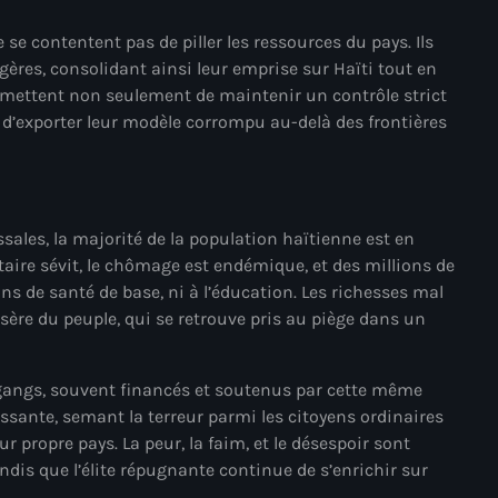
juin 2024
 se contentent pas de piller les ressources du pays. Ils
mai 2024
gères, consolidant ainsi leur emprise sur Haïti tout en
ermettent non seulement de maintenir un contrôle strict
i d’exporter leur modèle corrompu au-delà des frontières
Catégories
: Internet Haiti
sales, la majorité de la population haïtienne est en
taire sévit, le chômage est endémique, et des millions de
‘Pwogram Biden
ns de santé de base, ni à l’éducation. Les richesses mal
isère du peuple, qui se retrouve pris au piège dans un
“Viv Ansanm”
#freecarel
s gangs, souvent financés et soutenus par cette même
#HPK
issante, semant la terreur parmi les citoyens ordinaires
r propre pays. La peur, la faim, et le désespoir sont
#KPK
ndis que l’élite répugnante continue de s’enrichir sur
#NouBoukeTann