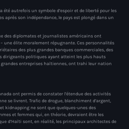
mai 2025
a été autrefois un symbole d’espoir et de liberté pour les
es après son indépendance, le pays est plongé dans un
avril 2025
mars 2025
ue des diplomates et journalistes américains ont
février 2025
– une élite moralement répugnante. Ces personnalités
priétaires des plus grandes banques commerciales, des
janvier 2025
es dirigeants politiques ayant atteint les plus hauts
 grandes entreprises haïtiennes, ont trahi leur nation
décembre 2024
novembre 2024
octobre 2024
anada ont permis de constater l’étendue des activités
septembre 2024
enne se livrent. Trafic de drogue, blanchiment d’argent,
 et kidnapping ne sont que quelques-unes des
août 2024
mes et femmes qui, en théorie, devraient être les
juillet 2024
 d’Haïti sont, en réalité, les principaux architectes de