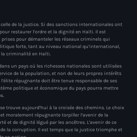
#NouPaKaTannAnkò
#Woyyycolumn
 celle de la justice. Si des sanctions internationales ont
our restaurer l’ordre et la dignité en Haïti. Il est
1804 Renaissance
 prises pour démanteler les réseaux criminels qui
1937 parsley massacre
itique forte, tant au niveau national qu’international,
la criminalité en Haïti.
2024 election
 dans un pays où les richesses nationales sont utilisées
2024 Elections
vice de la population, et non de leurs propres intérêts
 l’élite répugnante doit être tenue responsable de ses
2024 Paris Olympics
ystème politique et économique du pays pourra mettre
2024 summer olympics
s.
2025 Elections
 se trouve aujourd’hui à la croisée des chemins. Le choix
e et moralement répugnante torpiller l’avenir de la
2026 World Cup Qualifiers
rté et de dignité légué par les ancêtres. L’avenir de ce
t de la corruption. Il est temps que la justice triomphe et
21 Nasyon
de sa nation.