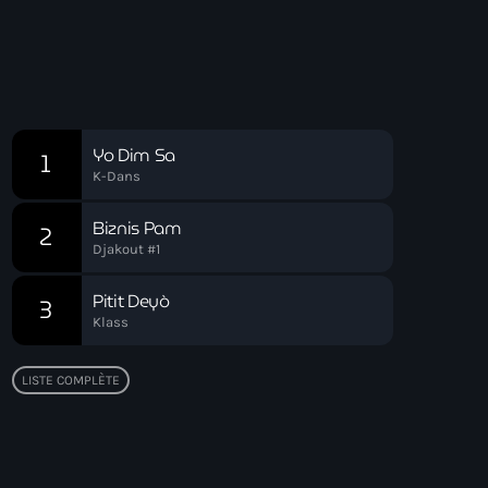
09:00 - 12:00
Hits Du Moment
Chart
Yo Dim Sa
1
K-Dans
Biznis Pam
2
Djakout #1
Pitit Deyò
3
Klass
LISTE COMPLÈTE
Top popular