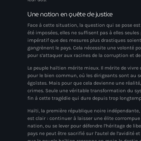
Une nation en quête de justice
Face à cette situation, la question qui se pose est
été imposées, elles ne suffisent pas à elles seules p
impératif que des mesures plus drastiques soient
gangrènent le pays. Cela nécessite une volonté pol
pour s’attaquer aux racines de la corruption et de 
Le peuple haïtien mérite mieux. Il mérite de vivre
pour le bien commun, où les dirigeants sont au ser
égoïstes. Mais pour que cela devienne une réalité,
crimes. Seule une véritable transformation du s
fin à cette tragédie qui dure depuis trop longtemp
Haïti, la première république noire indépendante,
est clair : continuer à laisser une élite corrompu
nation, ou se lever pour défendre l’héritage de libe
pays ne peut être sacrifié sur l’autel de l’avidité e
que le peuple haïtien reprenne en main le destin 