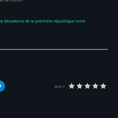
34th cohort of the PNH
400 Mawozo
e la décadence de la première république noire
400 Mawozo gang
739 new officers
79th UN General Assembly
A lire
AAN
Abrite-toi
Acte de l'Indépendance d'Haiti
RATE IT
Action humanitaire
activism
Actualités