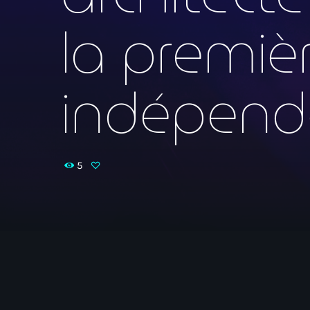
la premiè
indépend
5