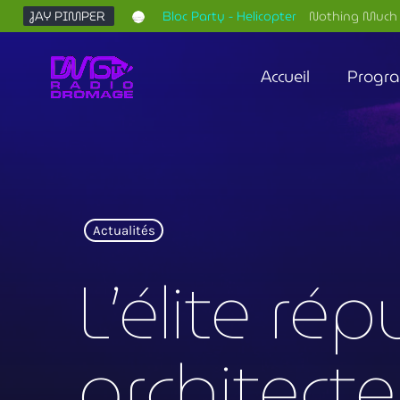
JAY PIMPER
Bloc Party - Helicopter
Nothing Much 
Accueil
Progr
Actualités
L’élite ré
architect