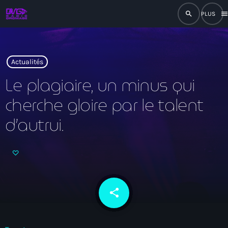
search
men
close
play_arrow
RADIO
Actualités
Le plagiaire, un minus qui
cherche gloire par le talent
play_arrow
RADIO DROMAGE
d’autrui.
Accueil
Programmation
share
email
Émissions