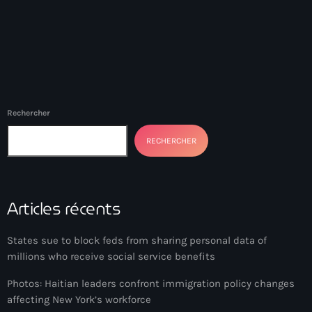
34th cohort of the PNH
400 Mawozo
400 Mawozo gang
739 new officers
79th UN General Assembly
Rechercher
A lire
RECHERCHER
AAN
Abrite-toi
Articles récents
Acte de l'Indépendance d'Haiti
States sue to block feds from sharing personal data of
Action humanitaire
millions who receive social service benefits
activism
Photos: Haitian leaders confront immigration policy changes
affecting New York’s workforce
Actualités