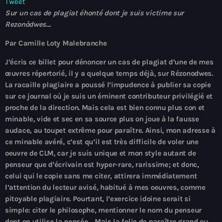
Tweet
À Propos
Sur un cas de plagiat éhonté dont je suis victime sur
Rezonòdwes…
TV Direct
Par Camille Loty Malebranche
Actualités
J’écris ce billet pour dénoncer un cas de plagiat d’une de mes
œuvres répertorié, il y a quelque temps déjà, sur Rézonodwes.
Blog Grid Sidebar
Contact
La racaille plagiaire a poussé l’impudence à publier sa copie
sur ce journal où je suis un éminent contributeur privilégié et
proche de la direction. Mais cela est bien connu plus con et
minable, vide et sec en sa source plus on joue à la fausse
audace, au toupet extrême pour paraître. Ainsi, mon adresse à
ce minable avéré, c’est qu’il est très difficile de voler une
Archives
oeuvre de CLM, car je suis unique et mon style autant de
penseur que d’écrivain est hyper-rare, rarissime; et donc,
août 2026
celui qui le copie sans me citer, attirera immédiatement
l’attention du lecteur avisé, habitué à mes oeuvres, comme
juillet 2026
pitoyable plagiaire. Pourtant, l’exercice idoine serait si
simple: citer le philosophe, mentionner le nom du penseur
juin 2026
dont on utilise la pensée… Mais la folie de paraître grand ou