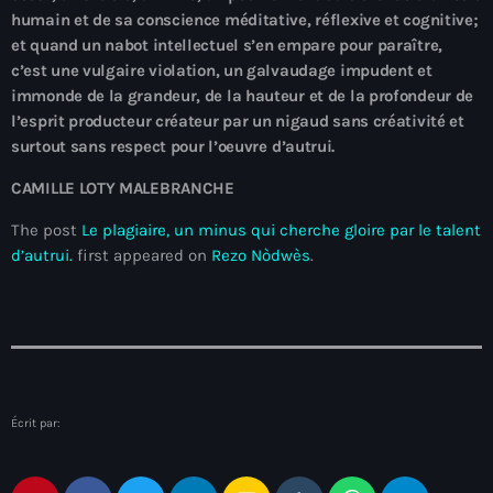
juin 2025
humain et de sa conscience méditative, réflexive et cognitive;
mai 2025
et quand un nabot intellectuel s
’
en empare pour paraître,
c’est une vulgaire violation, un galvaudage impudent et
avril 2025
immonde de la grandeur, de la hauteur et de la profondeur de
l’esprit producteur créateur par un nigaud sans créativité et
mars 2025
surtout sans respect pour l
’
oeuvre
d’autrui.
février 2025
CAMILLE LOTY MALEBRANCHE
janvier 2025
The post
Le plagiaire, un minus qui cherche gloire par le talent
d’autrui.
first appeared on
Rezo Nòdwès
.
décembre 2024
novembre 2024
octobre 2024
septembre 2024
Écrit par:
août 2024
juillet 2024