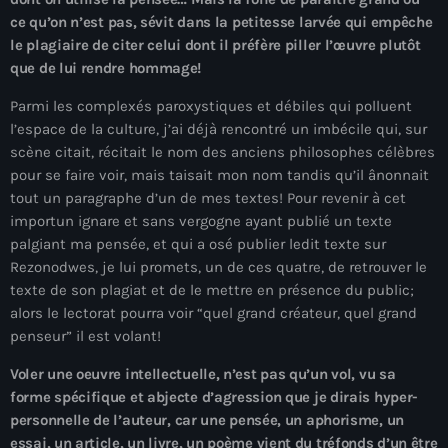
mai 2026
ce qu
’
on n
’
est pas, sévit dans la petitesse larvée qui empêche
le plagiaire de citer celui dont il préfère piller l’œuvre plutôt
avril 2026
que de lui rendre hommage!
mars 2026
Parmi les complexés paroxystiques et débiles qui polluent
l’espace de la culture, j’ai déjà rencontré un imbécile qui, sur
février 2026
scène citait, récitait le nom des anciens philosophes célèbres
pour se faire voir, mais taisait mon nom tandis qu’il ânonnait
janvier 2026
tout un paragraphe d’un de mes textes! Pour revenir à cet
décembre 2025
importun ignare et sans vergogne ayant publié un texte
palgiant ma pensée, et qui a osé publier ledit texte sur
novembre 2025
Rezonodwes, je lui promets, un de ces quatre, de retrouver le
texte de son plagiat et de le mettre en présence du public;
octobre 2025
alors le lectorat pourra voir “quel grand créateur, quel grand
septembre 2025
penseur” il est volant!
août 2025
Voler une oeuvre intellectuelle, n’est pas qu’un vol, vu sa
forme spécifique et abjecte d’agression que je dirais hyper-
juillet 2025
personnelle de l
’
auteur, car une pensée, un aphorisme, un
essai, un article, un livre, un poème vient du tréfonds d’un être