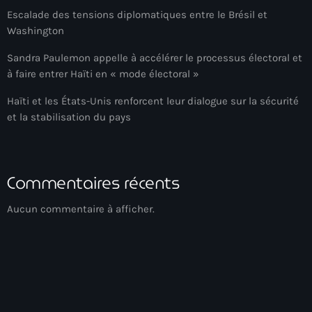
Escalade des tensions diplomatiques entre le Brésil et
Adriano Espaillat
Washington
Advox
Sandra Paulemon appelle à accélérer le processus électoral et
Aéroport Antoine Simon des Cayes
à faire entrer Haïti en « mode électoral »
Aéroport international Toussaint Louverture
Haïti et les États-Unis renforcent leur dialogue sur la sécurité
et la stabilisation du pays
Afghanistan
Afrique du Nord et Moyen-Orient
Commentaires récents
Afrique du Sud
Afrique Sub-Saharienne
Aucun commentaire à afficher.
agri-food
Agriculture
Agriculture & Environment