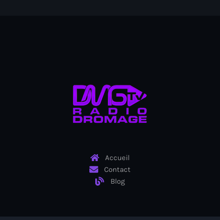
Arcahaie gangs Attack
Arcahaie Haiti
Art & Culture
art and culture
Art Haiti
Art x Ayiti
Artibonite Department
Artibonite Haiti
Accueil
artist
Contact
Artist Manuel Mathieu
Blog
Arts
Arts & Culture