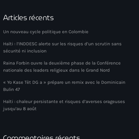
Adriano Espaillat
Articles récents
Advox
Un nouveau cycle politique en Colombie
Aéroport Antoine Simon des Cayes
Haïti : l’INDDESC alerte sur les risques d’un scrutin sans
Aéroport international Toussaint Louverture
sécurité ni inclusion
Afghanistan
Raina Forbin ouvre la deuxième phase de la Conférence
Afrique du Nord et Moyen-Orient
nationale des leaders religieux dans le Grand Nord
Afrique du Sud
« Yo Kase Tèt DG a » prépare un remix avec le Dominicain
Bulin 47
Afrique Sub-Saharienne
Haïti : chaleur persistante et risques d’averses orageuses
agri-food
jusqu’au 8 août
Agriculture
Agriculture & Environment
Commentaires récents