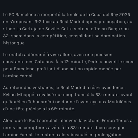
mai 2026
Le FC Barcelone a remporté la finale de la Copa del Rey 2025
avril 2026
en s’imposant 3-2 face au Real Madrid après prolongation, au
stade La Cartuja de Séville. Cette victoire offre au Barça son
mars 2026
32ᵉ sacre dans la compétition, consolidant sa domination
février 2026
historique.
janvier 2026
Le match a démarré à vive allure, avec une pression
constante des Catalans. À la 17ᵉ minute, Pedri a ouvert le score
décembre 2025
pour Barcelone, profitant d’une action rapide menée par
Lamine Yamal.
novembre 2025
Au retour des vestiaires, le Real Madrid a réagi avec force :
octobre 2025
Kylian Mbappé a égalisé sur coup franc à la 53ᵉ minute, avant
qu’Aurélien Tchouaméni ne donne l’avantage aux Madrilènes
septembre 2025
d’une tête précise à la 65ᵉ minute.
août 2025
Alors que le Real semblait filer vers la victoire, Ferran Torres a
juillet 2025
remis les compteurs à zéro à la 83ᵉ minute, bien servi par
Lamine Yamal. Le match a alors basculé en prolongation.