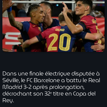
À Propos
TV Direct
Actualités
Blog Grid Sidebar
Contact
Archives
Dans une finale électrique disputée à
Séville, le FC Barcelone a battu le Real
août 2026
Madrid 3-2 après prolongation,
décrochant son 32ᵉ titre en Copa del
juillet 2026
Rey.
juin 2026