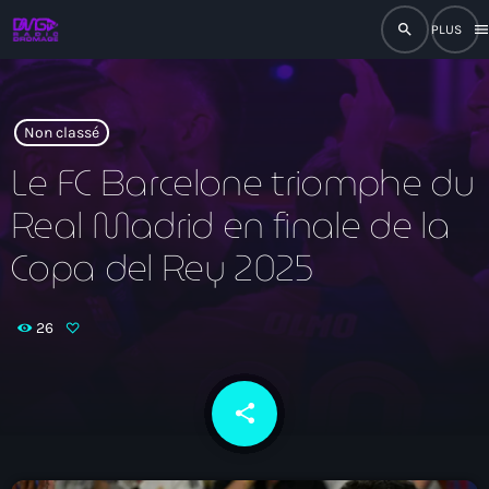
search
men
close
play_arrow
RADIO
Non classé
Le FC Barcelone triomphe du
Real Madrid en finale de la
play_arrow
RADIO DROMAGE
Copa del Rey 2025
26
Accueil
Programmation
share
email
Émissions