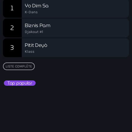
Yo Dim Sa
1
American Airlines
K-Dans
American missionary couple killed in Haiti
Biznis Pam
2
Amérique du Nord
Djakout #1
Amérique latine
Pitit Deyò
3
Klass
Ana Belique
André Jonas Vladimir Paraison
LISTE COMPLÈTE
Angelo Jean-Baptiste
Top popular
Anglais
Angy Desravines
Animal Rights
Annonces