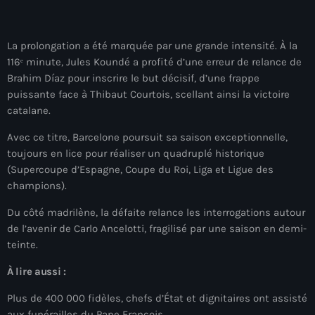
juin 2025
mai 2025
La prolongation a été marquée par une grande intensité. À la
avril 2025
116ᵉ minute, Jules Koundé a profité d’une erreur de relance de
Brahim Díaz pour inscrire le but décisif, d’une frappe
mars 2025
puissante face à Thibaut Courtois, scellant ainsi la victoire
catalane.
février 2025
Avec ce titre, Barcelone poursuit sa saison exceptionnelle,
janvier 2025
toujours en lice pour réaliser un quadruplé historique
décembre 2024
(Supercoupe d’Espagne, Coupe du Roi, Liga et Ligue des
champions).
novembre 2024
Du côté madrilène, la défaite relance les interrogations autour
octobre 2024
de l’avenir de Carlo Ancelotti, fragilisé par une saison en demi-
teinte.
septembre 2024
À lire aussi :
août 2024
Plus de 400 000 fidèles, chefs d’État et dignitaires ont assisté
juillet 2024
aux funérailles du Pape François