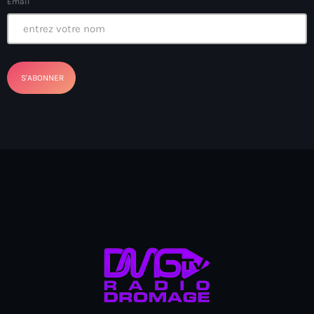
Email
Arcahaie gangs Attack
Arcahaie Haiti
Art & Culture
art and culture
Art Haiti
Art x Ayiti
Artibonite Department
Artibonite Haiti
artist
Artist Manuel Mathieu
Arts
Arts & Culture