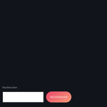
34th cohort of the PNH
400 Mawozo
400 Mawozo gang
739 new officers
79th UN General Assembly
A lire
AAN
Abrite-toi
Acte de l'Indépendance d'Haiti
Action humanitaire
Rechercher
activism
RECHERCHER
Actualités