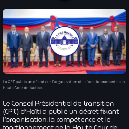
À Propos
TV Direct
Actualités
Blog Grid Sidebar
Contact
Le CPT publie un décret sur l’organisation et le fonctionnement de la
Archives
Haute Cour de Justice
Le Conseil Présidentiel de Transition
août 2026
(CPT) d’Haïti a publié un décret fixant
juillet 2026
l’organisation, la compétence et le
juin 2026
fonctionnement de la Haute Cour de