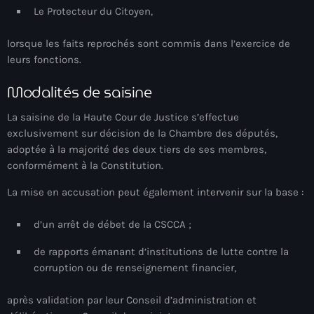
Le Protecteur du Citoyen,
juin 2024
mai 2024
lorsque les faits reprochés sont commis dans l’exercice de
leurs fonctions.
Modalités de saisine
Catégories
La saisine de la Haute Cour de Justice s’effectue
exclusivement sur décision de la Chambre des députés,
: Internet Haiti
adoptée à la majorité des deux tiers de ses membres,
conformément à la Constitution.
‘Pwogram Biden
La mise en accusation peut également intervenir sur la base :
“Viv Ansanm”
#freecarel
d’un arrêt de débet de la CSCCA ;
#HPK
de rapports émanant d’institutions de lutte contre la
corruption ou de renseignement financier,
#KPK
après validation par leur Conseil d’administration et
#NouBoukeTann