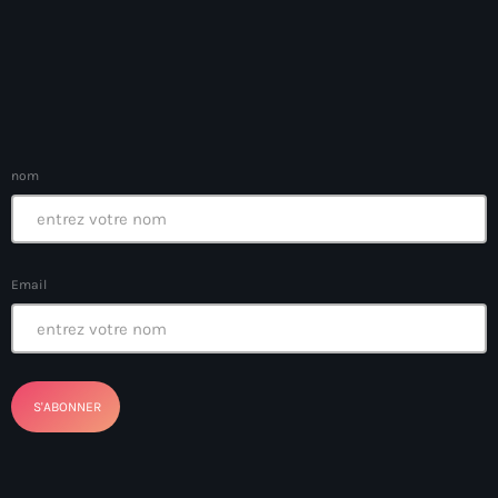
Bel-Air gang
Belgique
Belize
Belmar Joseph
nom
Bengali
Bénin
Bhoutan
Email
Biden
Biden administration
Biden parole program
Biden program
Biélorussie