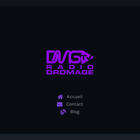
BIEN
Billet
BINUH
Bishop Gregory Toussaint
BIT-Haiti theater troupe
Black chefs
Black History Month
Blackout
Accueil
Contact
Blagues et rires
Blog
BNC
BNC scandal