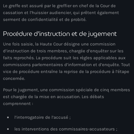
34th cohort of the PNH
Le greffe est assuré par le greffier en chef de la Cour de
cassation et l’huissier audiencier, qui prêtent également
400 Mawozo
serment de confidentialité et de probité.
400 Mawozo gang
Procédure d’instruction et de jugement
739 new officers
Une fois saisie, la Haute Cour désigne une
commission
79th UN General Assembly
d’instruction de trois membres
, chargée d’enquêter sur les
faits reprochés. La procédure suit les règles applicables aux
A lire
commissions parlementaires d’information et d’enquête. Tout
vice de procédure entraîne la reprise de la procédure à l’étape
AAN
concernée.
Abrite-toi
Pour le jugement, une
commission spéciale de cinq membres
Acte de l'Indépendance d'Haiti
est chargée de la mise en accusation. Les débats
comprennent :
Action humanitaire
l’interrogatoire de l’accusé ;
activism
les interventions des commissaires-accusateurs ;
Actualités