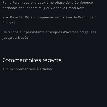
Raina Forbin ouvre la deuxième phase de la Conférence
Arts et Culture
nationale des leaders religieux dans le Grand Nord
Asie Centrale et Caucase
« Yo Kase Tèt DG a » prépare un remix avec le Dominicain
Bulin 47
Asie de l'Est
Haïti : chaleur persistante et risques d’averses orageuses
Asie du Sud
jusqu’au 8 août
Asylum for Haïtian
asylum seekers
Commentaires récents
Australie
Aucun commentaire à afficher.
Autriche
Aux Cayes
Avanse Ansanm
Aviation field