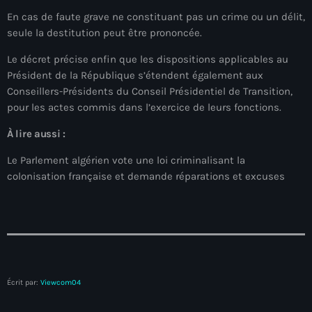
Akademi Kreyòl Ayisyen
En cas de faute grave ne constituant pas un crime ou un délit,
Albanie
seule la destitution peut être prononcée.
Le décret précise enfin que les dispositions applicables au
Alexandre Grand’Pierre
Président de la République s’étendent également aux
Alexandre Pétion
Conseillers-Présidents du Conseil Présidentiel de Transition
,
pour les actes commis dans l’exercice de leurs fonctions.
Alexandre Pierre
À lire aussi :
Algérie
Le Parlement algérien vote une loi criminalisant la
Alimentation
colonisation française et demande réparations et excuses
Aljany Narcius writer
Allemagne
Allemand
Alligator Alcatraz
Écrit par:
Viewcom04
Alsatian