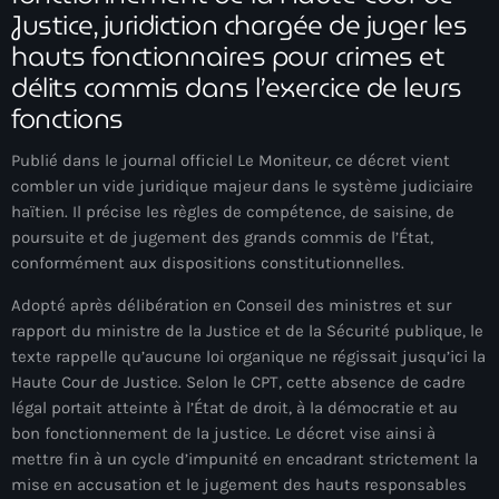
Justice, juridiction chargée de juger les
mai 2026
hauts fonctionnaires pour crimes et
avril 2026
délits commis dans l’exercice de leurs
fonctions
mars 2026
février 2026
Publié dans le journal officiel
Le Moniteur
, ce décret vient
combler un vide juridique majeur dans le système judiciaire
janvier 2026
haïtien. Il précise les règles de compétence, de saisine, de
poursuite et de jugement des grands commis de l’État,
décembre 2025
conformément aux dispositions constitutionnelles.
novembre 2025
Adopté après délibération en Conseil des ministres et sur
octobre 2025
rapport du ministre de la Justice et de la Sécurité publique, le
texte rappelle qu’aucune loi organique ne régissait jusqu’ici la
septembre 2025
Haute Cour de Justice. Selon le
CPT
, cette absence de cadre
légal portait atteinte à l’État de droit, à la démocratie et au
août 2025
bon fonctionnement de la justice. Le décret vise ainsi à
juillet 2025
mettre fin à un cycle d’impunité en encadrant strictement la
mise en accusation et le jugement des hauts responsables