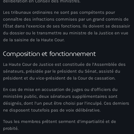
délibération en Conseil des ministres.
#NouPaKaTannAnkò
Les tribunaux ordinaires ne sont pas compétents pour
connaître des infractions commises par un grand commis de
#Woyyycolumn
l’État dans l’exercice de ses fonctions. Ils doivent se dessaisir
1804 Renaissance
du dossier ou le transmettre au ministre de la Justice en vue
de la saisine de la Haute Cour.
1937 parsley massacre
Composition et fonctionnement
2024 election
La Haute Cour de Justice est constituée de l’Assemblée des
2024 Elections
sénateurs, présidée par le président du Sénat, assisté du
2024 Paris Olympics
président et du vice-président de la Cour de cassation.
2024 summer olympics
En cas de mise en accusation de juges ou d’officiers du
ministère public, deux sénateurs supplémentaires sont
2025 Elections
désignés, dont l’un peut être choisi par l’inculpé. Ces derniers
ne disposent toutefois pas de voix délibérative.
2026 World Cup Qualifiers
Tous les membres prêtent serment d’impartialité et de
21 Nasyon
probité.