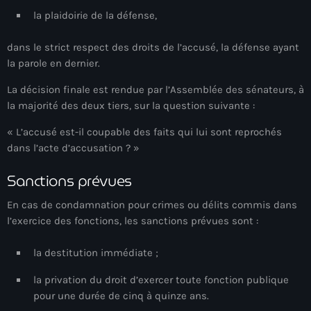
la plaidoirie de la défense,
Adriano Espaillat
Advox
dans le strict respect des droits de l’accusé, la défense ayant
la parole en dernier.
Aéroport Antoine Simon des Cayes
La décision finale est rendue par l’Assemblée des sénateurs, à
Aéroport international Toussaint Louverture
la majorité des deux tiers, sur la question suivante :
Afghanistan
« L’accusé est-il coupable des faits qui lui sont reprochés
dans l’acte d’accusation ? »
Afrique du Nord et Moyen-Orient
Sanctions prévues
Afrique du Sud
En cas de condamnation pour crimes ou délits commis dans
Afrique Sub-Saharienne
l’exercice des fonctions, les sanctions prévues sont :
agri-food
la destitution immédiate ;
Agriculture
la privation du droit d’exercer toute fonction publique
Agriculture & Environment
pour une durée de
cinq à quinze ans
.