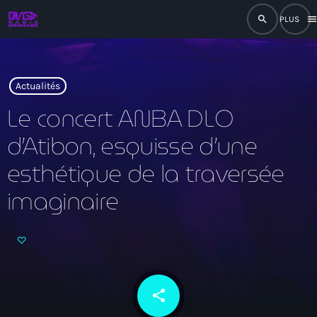
search
men
close
play_arrow
RADIO
Actualités
Le concert ANBA DLO
d’Atibon, esquisse d’une
play_arrow
RADIO DROMAGE
esthétique de la traversée
imaginaire
Accueil
Programmation
Émissions
share
email