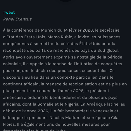
À Propos
Tweet
TV Direct
Renel Exentus
À la conférence de Munich du 14 février 2026, le secrétaire
Actualités
d’État des États-Unis, Marco Rubio, a invité les puissances
européennes à se mettre du côté des États-Unis pour la
Blog Grid Sidebar
Contact
reconquête des parts de marchés des pays du Sud global.
Après avoir ouvertement exprimé sa nostalgie de la période
coloniale, il a appelé à la reprise de l’initiative de conquêtes
pour conjurer le déclin des puissances occidentales. Ce
discours a eu lieu dans un contexte particulier. Dans le
continent africain, la menace de recolonisation est de plus en
Archives
plus présente. Au cours de l’année 2025, le président
américain a ordonné le bombardement de plusieurs pays
août 2026
africains, dont la Somalie et le Nigeria. En Amérique latine, au
début de l’année 2026, il a fait bombarder le Venezuela et
juillet 2026
kidnapper le président Nicolas Maduro et son épouse Cila
Flores. Il a également pris de nouvelles mesures pour
juin 2026
étrangler la république de Cuba.