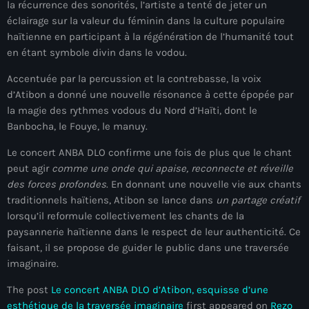
34th cohort of the PNH
la récurrence des sonorités, l’artiste a tenté de jeter un
éclairage sur la valeur du féminin dans la culture populaire
400 Mawozo
haïtienne en participant à la régénération de l’humanité tout
en étant symbole divin dans le vodou.
400 Mawozo gang
Accentuée par la percussion et la contrebasse, la voix
739 new officers
d’Atibon a donné une nouvelle résonance à cette épopée par
la magie des rythmes vodous du Nord d’Haïti, dont le
79th UN General Assembly
Banbocha, le Fouye, le manuy.
A lire
Le concert ANBA DLO confirme une fois de plus que le chant
AAN
peut agir
comme une onde qui apaise, reconnecte et réveille
des forces profondes
. En donnant une nouvelle vie aux chants
Abrite-toi
traditionnels haïtiens, Atibon se lance dans
un partage créatif
lorsqu’il reformule collectivement les chants de la
Acte de l'Indépendance d'Haiti
paysannerie haïtienne dans le respect de leur authenticité. Ce
Action humanitaire
faisant, il se propose de guider le public dans une traversée
imaginaire.
activism
The post
Le concert ANBA DLO d’Atibon, esquisse d’une
Actualités
esthétique de la traversée imaginaire
first appeared on
Rezo