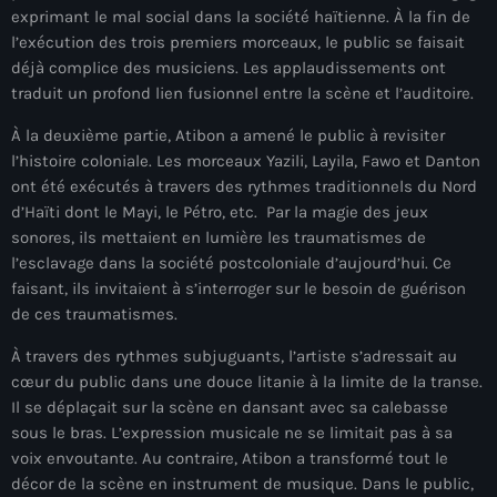
exprimant le mal social dans la société haïtienne. À la fin de
juin 2024
l’exécution des trois premiers morceaux, le public se faisait
mai 2024
déjà complice des musiciens. Les applaudissements ont
traduit un profond lien fusionnel entre la scène et l’auditoire.
À la deuxième partie, Atibon a amené le public à revisiter
Catégories
l’histoire coloniale. Les morceaux Yazili, Layila, Fawo et Danton
ont été exécutés à travers des rythmes traditionnels du Nord
d’Haïti dont le Mayi, le Pétro, etc. Par la magie des jeux
: Internet Haiti
sonores, ils mettaient en lumière les traumatismes de
l’esclavage dans la société postcoloniale d’aujourd’hui. Ce
‘Pwogram Biden
faisant, ils invitaient à s’interroger sur le besoin de guérison
“Viv Ansanm”
de ces traumatismes.
#freecarel
À travers des rythmes subjuguants, l’artiste s’adressait au
cœur du public dans une douce litanie à la limite de la transe.
#HPK
Il se déplaçait sur la scène en dansant avec sa calebasse
sous le bras. L’expression musicale ne se limitait pas à sa
#KPK
voix envoutante. Au contraire, Atibon a transformé tout le
#NouBoukeTann
décor de la scène en instrument de musique. Dans le public,