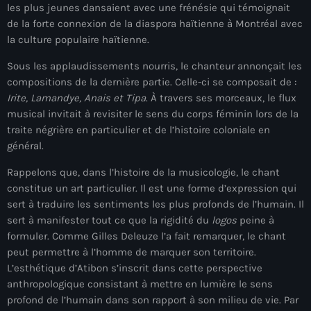
les plus jeunes dansaient avec une frénésie qui témoignait
#NouPaKaTannAnkò
de la forte connexion de la diaspora haïtienne à Montréal avec
la culture populaire haïtienne.
#Woyyycolumn
Sous les applaudissements nourris, le chanteur annonçait les
1804 Renaissance
compositions de la dernière partie. Celle-ci se composait de :
Irite, Lamandye, Anais et Tipa
. À travers ses morceaux, le flux
1937 parsley massacre
musical invitait à revisiter le sens du corps féminin lors de la
2024 election
traite négrière en particulier et de l’histoire coloniale en
général.
2024 Elections
Rappelons que, dans l’histoire de la musicologie, le chant
2024 Paris Olympics
constitue un art particulier. Il est une forme d’expression qui
sert à traduire les sentiments les plus profonds de l’humain. Il
2024 summer olympics
sert à manifester tout ce que la rigidité du
logos
peine à
2025 Elections
formuler. Comme Gilles Deleuze l’a fait remarquer, le chant
peut permettre à l’homme de marquer son territoire.
2026 World Cup Qualifiers
L’esthétique d’Atibon s’inscrit dans cette perspective
anthropologique consistant à mettre en lumière le sens
21 Nasyon
profond de l’humain dans son rapport à son milieu de vie. Par