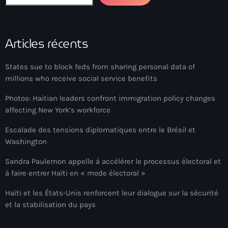
Anse-à-Foleur
Anse-à-Foleur Tags (Standard for category & specific for
story): Haïti
Articles récents
Anse-à-Foleur-Latortue
States sue to block feds from sharing personal data of
Anti-gang Tactical Unit (UTAG)
millions who receive social service benefits
anti-Haitian hate
Photos: Haitian leaders confront immigration policy changes
affecting New York’s workforce
anti-Haitianism
Escalade des tensions diplomatiques entre le Brésil et
Antoine Simon Airport of Les Cayes
Washington
Antoine Simon International Airport
Sandra Paulemon appelle à accélérer le processus électoral et
à faire entrer Haïti en « mode électoral »
Antony Blinken
Haïti et les États-Unis renforcent leur dialogue sur la sécurité
Arabe
et la stabilisation du pays
Arcahaie