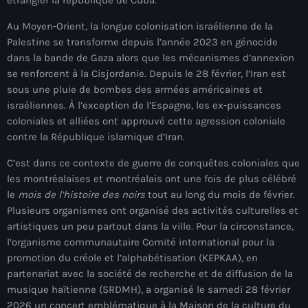
mai 2026
Au Moyen-Orient, la longue colonisation israélienne de la
avril 2026
Palestine se transforme depuis l’année 2023 en génocide
dans la bande de Gaza alors que les mécanismes d’annexion
mars 2026
se renforcent à la Cisjordanie. Depuis le 28 février, l’Iran est
sous une pluie de bombes des armées américaines et
février 2026
israéliennes. À l’exception de l’Espagne, les ex-puissances
coloniales et alliées ont approuvé cette agression coloniale
janvier 2026
contre la République islamique d’Iran.
décembre 2025
C’est dans ce contexte de guerre de conquêtes coloniales que
novembre 2025
les montréalaises et montréalais ont une fois de plus célébré
le
mois de l’histoire des noirs
tout au long du mois de février.
octobre 2025
Plusieurs organismes ont organisé des activités culturelles et
artistiques un peu partout dans la ville. Pour la circonstance,
septembre 2025
l’organisme communautaire Comité international pour la
août 2025
promotion du créole et l’alphabétisation (KEPKAA), en
partenariat avec la société de recherche et de diffusion de la
juillet 2025
musique haïtienne (SRDMH), a organisé le samedi 28 février
2026 un concert emblématique à la Maison de la culture du