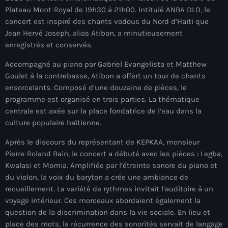
juin 2025
Plateau Mont-Royal de 19h30 à 21h00. Intitulé ANBA DLO, le
mai 2025
concert est inspiré des chants vodous du Nord d’Haiti que
Jean Hervé Joseph, alias Atibon, a minutieusement
avril 2025
enregistrés et conservés.
mars 2025
Accompagné au piano par Gabriel Evangelista et Matthew
Goulet à la contrebasse, Atibon a offert un tour de chants
février 2025
ensorcelants. Composé d’une douzaine de pièces, le
programme est organisé en trois parties. La thématique
janvier 2025
centrale est axée sur la place fondatrice de l’eau dans la
décembre 2024
culture populaire haïtienne.
novembre 2024
Après le discours du représentant de KEPKAA, monsieur
Pierre-Roland Bain, le concert a débuté avec les pièces : Legba,
octobre 2024
Kwalasi et Momia. Amplifiée par l’étreinte sonore du piano et
du violon, la voix du baryton a crée une ambiance de
septembre 2024
recueillement. La variété de rythmes invitait l’auditoire à un
août 2024
voyage intérieur. Ces morceaux abordaient également la
question de la discrimination dans la vie sociale. En lieu et
juillet 2024
place des mots, la récurrence des sonorités servait de langage