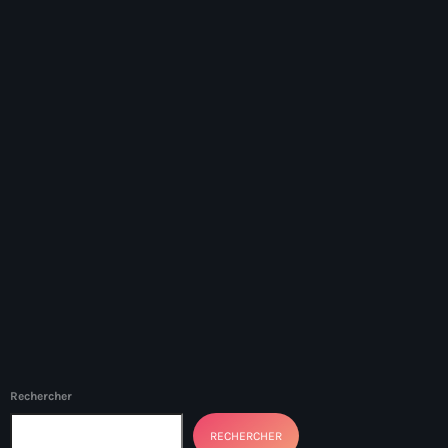
American Airlines
American missionary couple killed in Haiti
Amérique du Nord
Amérique latine
Ana Belique
André Jonas Vladimir Paraison
Angelo Jean-Baptiste
Anglais
Angy Desravines
Animal Rights
Rechercher
Annonces
RECHERCHER