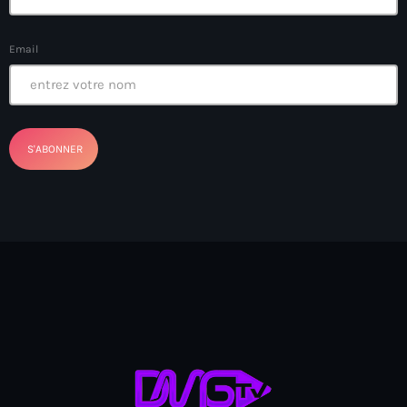
banboch kreyol 2024
Email
Bangladesh
bank
Banque Nationale de Crédit
Barbade
Barbecue
Basen Ble
Basketball
Bassin-Bleu
bayo festival
Beauty & Style