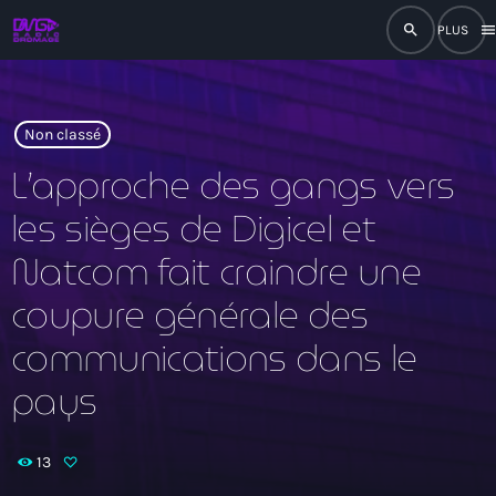
search
men
close
play_arrow
RADIO
Non classé
L’approche des gangs vers
les sièges de Digicel et
play_arrow
RADIO DROMAGE
Natcom fait craindre une
coupure générale des
communications dans le
Accueil
pays
Programmation
Émissions
13