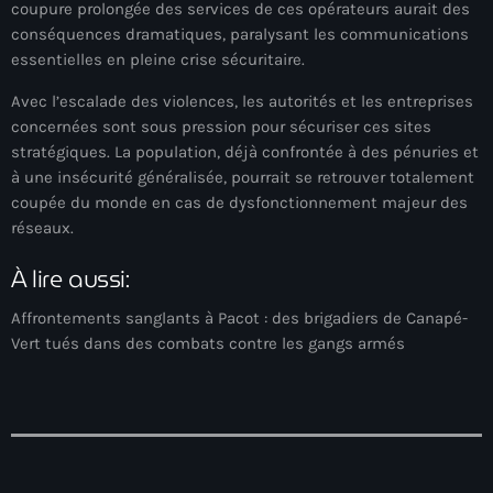
coupure prolongée des services de ces opérateurs aurait des
juin 2024
conséquences dramatiques, paralysant les communications
essentielles en pleine crise sécuritaire.
mai 2024
Avec l’escalade des violences, les autorités et les entreprises
concernées sont sous pression pour sécuriser ces sites
stratégiques. La population, déjà confrontée à des pénuries et
Catégories
à une insécurité généralisée, pourrait se retrouver totalement
coupée du monde en cas de dysfonctionnement majeur des
: Internet Haiti
réseaux.
‘Pwogram Biden
À lire aussi:
“Viv Ansanm”
Affrontements sanglants à Pacot : des brigadiers de Canapé-
Vert tués dans des combats contre les gangs armés
#freecarel
#HPK
#KPK
#NouBoukeTann