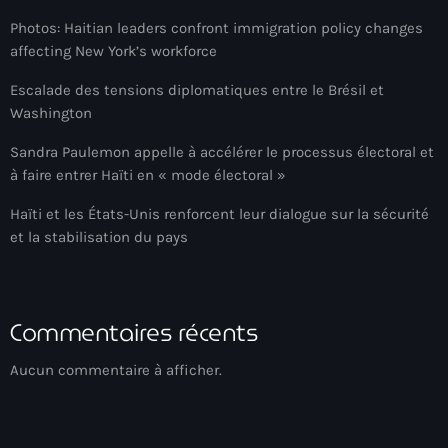
Akademi Kreyòl Ayisyen
Photos: Haitian leaders confront immigration policy changes
Albanie
affecting New York’s workforce
Alexandre Grand’Pierre
Escalade des tensions diplomatiques entre le Brésil et
Washington
Alexandre Pétion
Sandra Paulemon appelle à accélérer le processus électoral et
Alexandre Pierre
à faire entrer Haïti en « mode électoral »
Algérie
Haïti et les États-Unis renforcent leur dialogue sur la sécurité
et la stabilisation du pays
Alimentation
Aljany Narcius writer
Allemagne
Commentaires récents
Allemand
Aucun commentaire à afficher.
Alligator Alcatraz
Alsatian