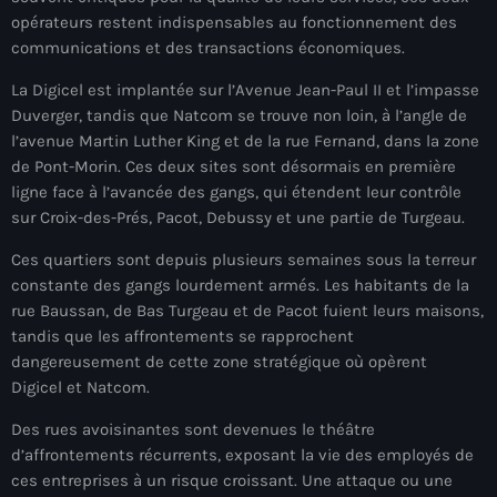
juin 2025
opérateurs restent indispensables au fonctionnement des
mai 2025
communications et des transactions économiques.
avril 2025
La Digicel est implantée sur l’Avenue Jean-Paul II et l’impasse
Duverger, tandis que Natcom se trouve non loin, à l’angle de
mars 2025
l’avenue Martin Luther King et de la rue Fernand, dans la zone
de Pont-Morin. Ces deux sites sont désormais en première
février 2025
ligne face à l’avancée des gangs, qui étendent leur contrôle
sur Croix-des-Prés, Pacot, Debussy et une partie de Turgeau.
janvier 2025
Ces quartiers sont depuis plusieurs semaines sous la terreur
décembre 2024
constante des gangs lourdement armés. Les habitants de la
novembre 2024
rue Baussan, de Bas Turgeau et de Pacot fuient leurs maisons,
tandis que les affrontements se rapprochent
octobre 2024
dangereusement de cette zone stratégique où opèrent
Digicel et Natcom.
septembre 2024
Des rues avoisinantes sont devenues le théâtre
août 2024
d’affrontements récurrents, exposant la vie des employés de
juillet 2024
ces entreprises à un risque croissant. Une attaque ou une