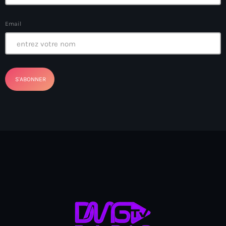
Arcahaie gangs Attack
Email
Arcahaie Haiti
Art & Culture
art and culture
Art Haiti
Art x Ayiti
Artibonite Department
Artibonite Haiti
artist
Artist Manuel Mathieu
Arts
Arts & Culture