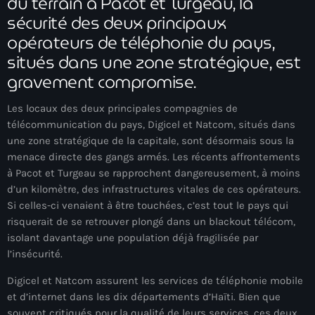
du terrain à Pacot et Turgeau, la
mai 2026
sécurité des deux principaux
opérateurs de téléphonie du pays,
avril 2026
situés dans une zone stratégique, est
mars 2026
gravement compromise.
février 2026
Les locaux des deux principales compagnies de
janvier 2026
télécommunication du pays, Digicel et Natcom, situés dans
une zone stratégique de la capitale, sont désormais sous la
décembre 2025
menace directe des gangs armés. Les récents affrontements
à Pacot et Turgeau se rapprochent dangereusement, à moins
novembre 2025
d’un kilomètre, des infrastructures vitales de ces opérateurs.
Si celles-ci venaient à être touchées, c’est tout le pays qui
octobre 2025
risquerait de se retrouver plongé dans un blackout télécom,
septembre 2025
isolant davantage une population déjà fragilisée par
l’insécurité.
août 2025
Digicel et Natcom assurent les services de téléphonie mobile
juillet 2025
et d’internet dans les dix départements d’Haïti. Bien que
souvent critiqués pour la qualité de leurs services, ces deux