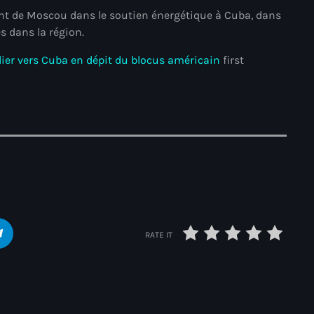
sant de Moscou dans le soutien énergétique à Cuba, dans
Adriano Espaillat
s dans la région.
Advox
lier vers Cuba en dépit du blocus américain
first
Aéroport Antoine Simon des C
Aéroport international Toussai
Afghanistan
Afrique du Nord et Moyen-Orie
Afrique du Sud
Afrique Sub-Saharienne
RATE IT
agri-food
Agriculture
Agriculture & Environment