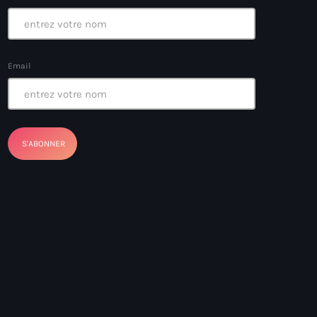
Email
ayes
nt Louverture
nt