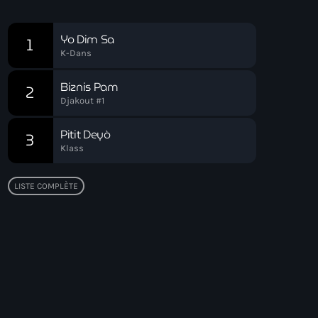
Chart
Yo Dim Sa
1
K-Dans
Biznis Pam
2
Djakout #1
Pitit Deyò
3
Klass
LISTE COMPLÈTE
Top popular