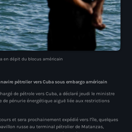
#NouPaKaTannAnkò
#Woyyycolumn
1804 Renaissance
1937 parsley massacre
2024 election
ba en dépit du blocus américain
2024 Elections
2024 Paris Olympics
navire pétrolier vers Cuba sous embargo américain
2024 summer olympics
argé de pétrole vers Cuba, a déclaré jeudi le ministre
te de pénurie énergétique aiguë liée aux restrictions
2025 Elections
2026 World Cup Qualifiers
cours et sera prochainement expédié vers l’île, quelques
21 Nasyon
pavillon russe au terminal pétrolier de Matanzas,