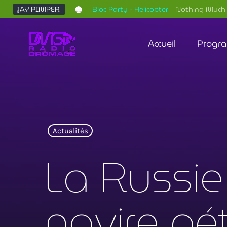
JAY PIMPER
Bloc Party - Helicopter
Nothing Much 
Accueil
Progr
Actualités
La Russie
navire pét