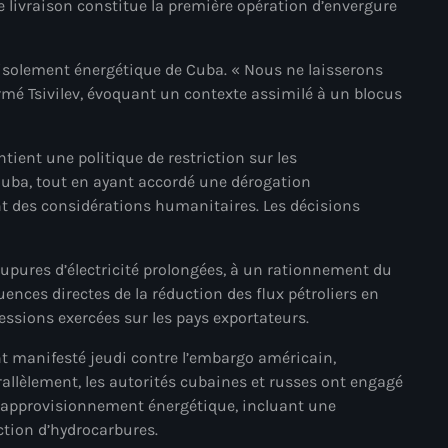
e livraison constitue la première opération d’envergure
34th cohort of the PNH
400 Mawozo
 d’isolement énergétique de Cuba. « Nous ne laisserons
400 Mawozo gang
firmé Tsivilev, évoquant un contexte assimilé à un blocus
739 new officers
ient une politique de restriction sur les
79th UN General Assembly
Cuba, tout en ayant accordé une dérogation
nt des considérations humanitaires. Les décisions
A lire
AAN
coupures d’électricité prolongées, à un rationnement du
Abrite-toi
ences directes de la réduction des flux pétroliers en
essions exercées sur les pays exportateurs.
Acte de l'Indépendance d'Haiti
t manifesté jeudi contre l’embargo américain,
Action humanitaire
rallèlement, les autorités cubaines et russes ont engagé
activism
l’approvisionnement énergétique, incluant une
ction d’hydrocarbures.
Actualités