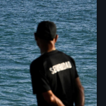
juin 2024
mai 2024
Catégories
: Internet Haiti
‘Pwogram Biden
“Viv Ansanm”
#freecarel
#HPK
#KPK
#NouBoukeTann