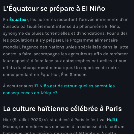
mai 2026
L’Équateur se prépare à El Niño
avril 2026
En
Équateur
, les autorités redoutent l’arrivée imminente d’un
épisode particulièrement intense du phénomène El Niño,
mars 2026
synonyme de pluies torrentielles et d’inondations. Pour aider
les populations à s’y préparer, le Programme alimentaire
février 2026
mondial, l’agence des Nations unies spécialisée dans la lutte
janvier 2026
contre la faim, accompagne les agriculteurs afin de renforcer
leur capacité à faire face aux catastrophes naturelles et aux
décembre 2025
effets du changement climatique. Un reportage de notre
correspondant en Équateur, Éric Samson.
novembre 2025
À écouter aussi
El Niño est de retour: quelles seront les
octobre 2025
conséquences en Afrique?
septembre 2025
La culture haïtienne célébrée à Paris
août 2025
Hier (5 juillet 2026) s’est achevé à Paris le festival
Haïti
juillet 2025
Monde, un rendez-vous consacré à la richesse de la culture
haïtienne, entre cinéma, musique et littérature. À cette