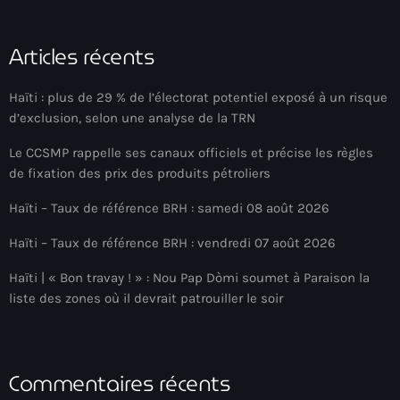
Adriano Espaillat
Articles récents
Advox
Aéroport Antoine Simon des Cayes
Haïti : plus de 29 % de l’électorat potentiel exposé à un risque
d’exclusion, selon une analyse de la TRN
Aéroport international Toussaint Louverture
Le CCSMP rappelle ses canaux officiels et précise les règles
Afghanistan
de fixation des prix des produits pétroliers
Afrique du Nord et Moyen-Orient
Haïti – Taux de référence BRH : samedi 08 août 2026
Afrique du Sud
Haïti – Taux de référence BRH : vendredi 07 août 2026
Afrique Sub-Saharienne
Haïti | « Bon travay ! » : Nou Pap Dòmi soumet à Paraison la
liste des zones où il devrait patrouiller le soir
agri-food
Agriculture
Agriculture & Environment
Commentaires récents