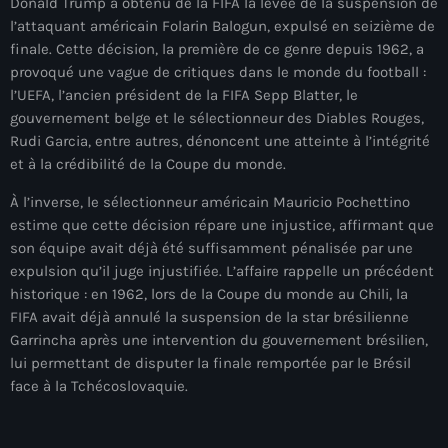
Donald Trump a obtenu de la FIFA la levée de la suspension de
À Propos
l’attaquant américain Folarin Balogun, expulsé en seizième de
finale. Cette décision, la première de ce genre depuis 1962, a
TV Direct
provoqué une vague de critiques dans le monde du football :
l’UEFA, l’ancien président de la FIFA Sepp Blatter, le
Actualités
gouvernement belge et le sélectionneur des Diables Rouges,
Rudi Garcia, entre autres, dénoncent une atteinte à l’intégrité
Blog Grid Sidebar
Contact
et à la crédibilité de la Coupe du monde.
À l’inverse, le sélectionneur américain Mauricio Pochettino
estime que cette décision répare une injustice, affirmant que
son équipe avait déjà été suffisamment pénalisée par une
expulsion qu’il juge injustifiée. L’affaire rappelle un précédent
historique : en 1962, lors de la Coupe du monde au Chili, la
Archives
FIFA avait déjà annulé la suspension de la star brésilienne
Garrincha après une intervention du gouvernement brésilien,
août 2026
lui permettant de disputer la finale remportée par le Brésil
face à la Tchécoslovaquie.
juillet 2026
juin 2026