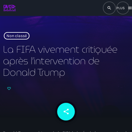
search
men
close
play_arrow
RADIO
Non classé
La FIFA vivement critiquée
après l’intervention de
play_arrow
RADIO DROMAGE
Donald Trump
Accueil
Programmation
share
email
Émissions