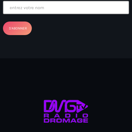
Arcahaie gangs Attack
Arcahaie Haiti
Art & Culture
art and culture
Art Haiti
Art x Ayiti
Artibonite Department
Artibonite Haiti
artist
Artist Manuel Mathieu
Arts
Arts & Culture