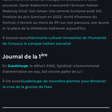
juin 2025
occasion, Sarah Krakovitch a rencontré l’écrivain haïtien
mai 2025
Makenzy Orcel. Son roman
Une somme humaine
avait été
finaliste du prix Goncourt en 2022. Invité d’honneur du
avril 2025
festival, il revient au micro de RFI sur son parcours, son œuvre
et la place de la littérature haïtienne aujourd’hui.
mars 2025
À écouter aussi
Patrimoine culturel immatériel de l’humanité
février 2025
de l’Unesco: le compas haïtien sacralisé
janvier 2025
ère
Journal de la 1
décembre 2024
En
Guadeloupe
, le défunt SYAG, Syndicat intercommunal
novembre 2024
d’alimentation en eau, fait encore parler de lui !
octobre 2024
À lire aussi
Guadeloupe: de nouvelles plaintes pour dénoncer
la crise de la gestion de l’eau
septembre 2024
août 2024
juillet 2024