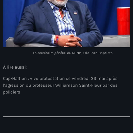
juin 2024
mai 2024
Catégories
Le secrétaire général du RDNP, Éric Jean-Baptiste
: Internet Haiti
À lire aussi:
‘Pwogram Biden
Cap-Haïtien : vive protestation ce vendredi 23 mai après
“Viv Ansanm”
l’agression du professeur Williamson Saint-Fleur par des
policiers
#freecarel
#HPK
#KPK
#NouBoukeTann