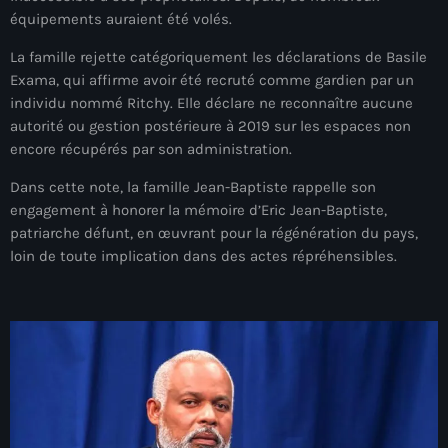
juin 2025
équipements auraient été volés.
mai 2025
La famille rejette catégoriquement les déclarations de Basile
avril 2025
Exama, qui affirme avoir été recruté comme gardien par un
individu nommé Ritchy. Elle déclare ne reconnaître aucune
mars 2025
autorité ou gestion postérieure à 2019 sur les espaces non
encore récupérés par son administration.
février 2025
Dans cette note, la famille Jean-Baptiste rappelle son
janvier 2025
engagement à honorer la mémoire d’Eric Jean-Baptiste,
patriarche défunt, en œuvrant pour la régénération du pays,
décembre 2024
loin de toute implication dans des actes répréhensibles.
novembre 2024
octobre 2024
septembre 2024
août 2024
juillet 2024