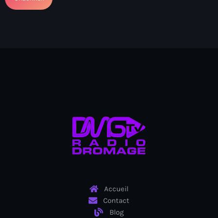
Arts et Culture
Asie Centrale et Caucase
Asie de l'Est
Asie du Sud
Asylum for Haïtian
asylum seekers
Australie
Autriche
Aux Cayes
Avanse Ansanm
Accueil
Contact
Aviation field
Blog