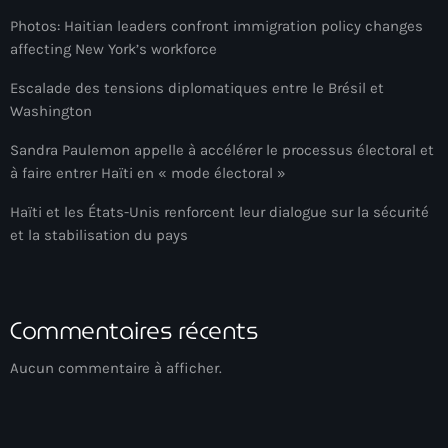
Akademi Kreyòl Ayisyen
Photos: Haitian leaders confront immigration policy changes
Albanie
affecting New York’s workforce
Alexandre Grand’Pierre
Escalade des tensions diplomatiques entre le Brésil et
Washington
Alexandre Pétion
Sandra Paulemon appelle à accélérer le processus électoral et
Alexandre Pierre
à faire entrer Haïti en « mode électoral »
Algérie
Haïti et les États-Unis renforcent leur dialogue sur la sécurité
et la stabilisation du pays
Alimentation
Aljany Narcius writer
Allemagne
Commentaires récents
Allemand
Aucun commentaire à afficher.
Alligator Alcatraz
Alsatian