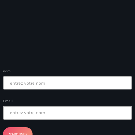
Arcahaie gangs Attack
Arcahaie Haiti
Art & Culture
art and culture
Art Haiti
Art x Ayiti
nom
Artibonite Department
Artibonite Haiti
artist
Email
Artist Manuel Mathieu
Arts
Arts & Culture