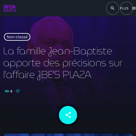
search
men
close
play_arrow
RADIO
Non classé
La famille Jean-Baptiste
apporte des précisions sur
play_arrow
RADIO DROMAGE
l’affaire JBE’S PLAZA
4
Accueil
Programmation
share
email
Émissions