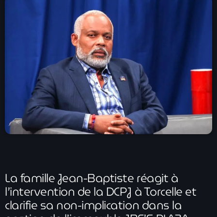
À Propos
TV Direct
Actualités
Blog Grid Sidebar
Contact
Archives
août 2026
La famille Jean-Baptiste réagit à
l’intervention de la DCPJ à Torcelle et
juillet 2026
clarifie sa non-implication dans la
juin 2026