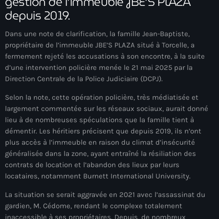
gestion de l’immeuble JBE’S PLAZA
mai 2026
depuis 2019.
avril 2026
Dans une note de clarification, la famille Jean-Baptiste,
propriétaire de l’immeuble JBE’S PLAZA situé à Torcelle, a
mars 2026
fermement rejeté les accusations à son encontre, à la suite
février 2026
d’une intervention policière menée le 21 mai 2025 par la
Direction Centrale de la Police Judiciaire (DCPJ).
janvier 2026
Selon la note, cette opération policière, très médiatisée et
décembre 2025
largement commentée sur les réseaux sociaux, aurait donné
lieu à de nombreuses spéculations que la famille tient à
novembre 2025
démentir. Les héritiers précisent que depuis 2019, ils n’ont
plus accès à l’immeuble en raison du climat d’insécurité
octobre 2025
généralisée dans la zone, ayant entraîné la résiliation des
septembre 2025
contrats de location et l’abandon des lieux par leurs
locataires, notamment Burnett International University.
août 2025
La situation se serait aggravée en 2021 avec l’assassinat du
juillet 2025
gardien, M. Cédome, rendant le complexe totalement
inaccessible à ses propriétaires. Depuis, de nombreux