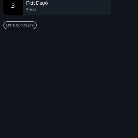
Pitit Deyò
3
Klass
LISTE COMPLÈTE
Top popular