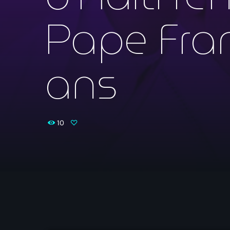
Pape Fran
ans
10