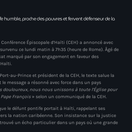
juin 2024
mai 2024
 humble, proche des pauvres et fervent défenseur de la
Catégories
la Conférence Épiscopale d’Haïti (CEH) a annoncé avec
, survenu ce lundi matin à 7h35 (heure de Rome). Âgé de
ificat marqué par son engagement en faveur des
: Internet Haiti
Haïti.
‘Pwogram Biden
rt-au-Prince et président de la CEH, le texte salue la
 le message a résonné avec force dans un pays
“Viv Ansanm”
douloureux, nous nous unissons à toute l’Église pour
#freecarel
u Pape François
» selon un communiqué de la CEH.
#HPK
que le défunt pontife portait à Haïti, rappelant ses
vers la nation caribéenne. Son insistance sur la justice
#KPK
t trouvé un écho particulier dans un pays où une grande
#NouBoukeTann