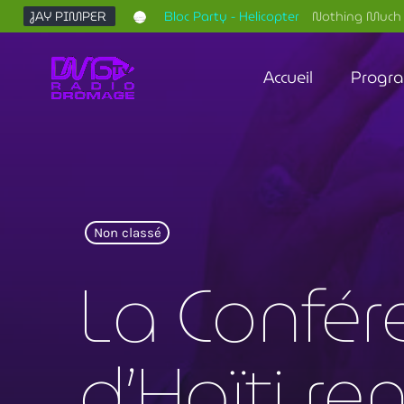
JAY PIMPER
Bloc Party - Helicopter
Nothing Much 
Accueil
Progr
Non classé
La Confér
d’Haïti 