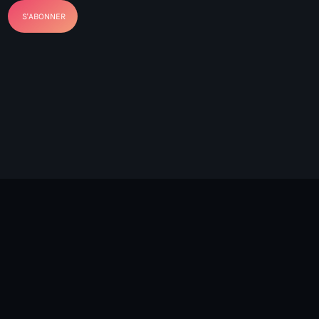
ayes
nt Louverture
nt