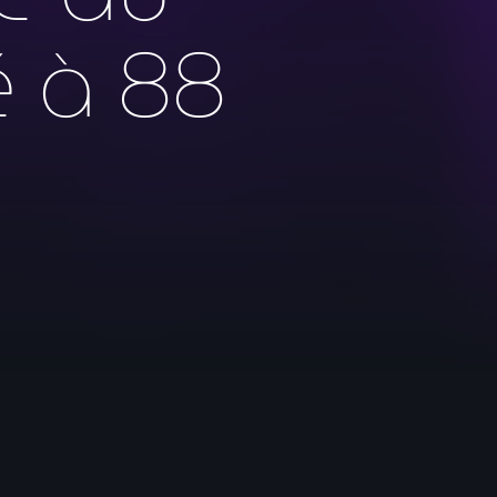
é à 88