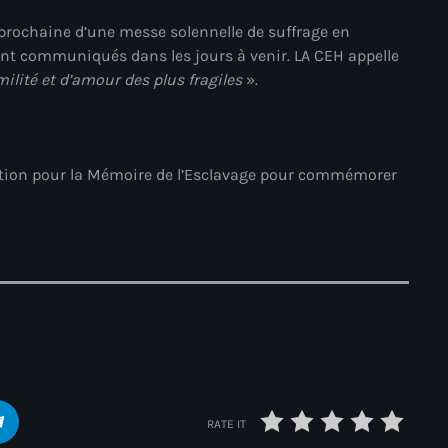
prochaine d’une messe solennelle de suffrage en
#NouPaKaTannAnkò
nt communiqués dans les jours à venir. LA CEH appelle
#Woyyycolumn
milité et d’amour des plus fragiles
».
1804 Renaissance
1937 parsley massacre
dation pour la Mémoire de l’Esclavage pour commémorer
2024 election
2024 Elections
2024 Paris Olympics
2024 summer olympics
2025 Elections
2026 World Cup Qualifiers
21 Nasyon
RATE IT