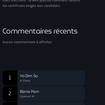
Haiti Élections : la BRH précise comment obtenir
les certificats exigés aux candidats
Commentaires récents
Aucun commentaire à afficher.
Chart
Yo Dim Sa
1
K-Dans
Biznis Pam
2
Djakout #1