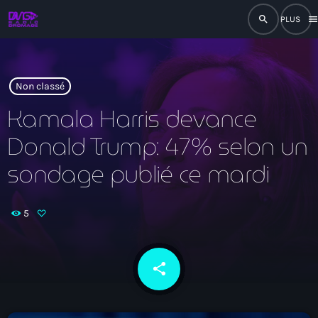
search
men
close
play_arrow
RADIO
Non classé
Kamala Harris devance
Donald Trump: 47% selon un
play_arrow
RADIO DROMAGE
sondage publié ce mardi
5
Accueil
Programmation
share
email
Émissions