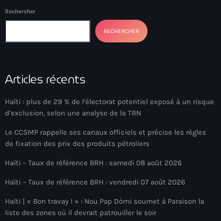
Rechercher
Adriano Espaillat
RECHERCHER
Advox
Aéroport Antoine Simon des Cayes
Aéroport international Toussaint Louverture
Articles récents
Afghanistan
Haïti : plus de 29 % de l’électorat potentiel exposé à un risque
Afrique du Nord et Moyen-Orient
d’exclusion, selon une analyse de la TRN
Afrique du Sud
Le CCSMP rappelle ses canaux officiels et précise les règles
de fixation des prix des produits pétroliers
Afrique Sub-Saharienne
Haïti – Taux de référence BRH : samedi 08 août 2026
agri-food
Haïti – Taux de référence BRH : vendredi 07 août 2026
Agriculture
Haïti | « Bon travay ! » : Nou Pap Dòmi soumet à Paraison la
Agriculture & Environment
liste des zones où il devrait patrouiller le soir