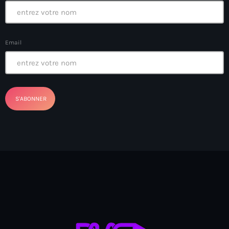
Arcahaie gangs Attack
Arcahaie Haiti
Email
Art & Culture
art and culture
Art Haiti
Art x Ayiti
Artibonite Department
Artibonite Haiti
artist
Artist Manuel Mathieu
Arts
Arts & Culture