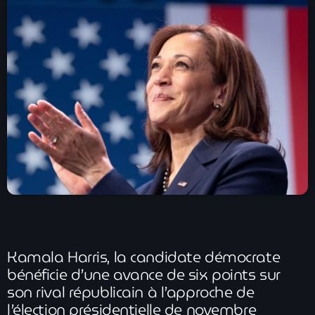
À Propos
TV Direct
Actualités
Blog Grid Sidebar
Contact
Archives
août 2026
Kamala Harris, la candidate démocrate
bénéficie d’une avance de six points sur
juillet 2026
son rival républicain à l’approche de
juin 2026
l’élection présidentielle de novembre