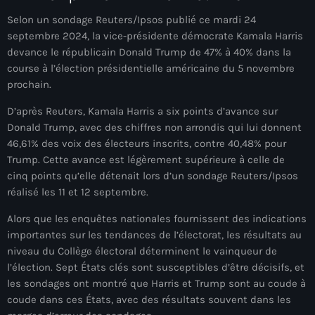
mai 2026
Selon un sondage Reuters/Ipsos publié ce mardi 24
septembre 2024, la vice-présidente démocrate Kamala Harris
avril 2026
devance le républicain Donald Trump de 47% à 40% dans la
course à l’élection présidentielle américaine du 5 novembre
mars 2026
prochain.
février 2026
D’après Reuters, Kamala Harris a six points d’avance sur
janvier 2026
Donald Trump, avec des chiffres non arrondis qui lui donnent
46,61% des voix des électeurs inscrits, contre 40,48% pour
décembre 2025
Trump. Cette avance est légèrement supérieure à celle de
cinq points qu’elle détenait lors d’un sondage Reuters/Ipsos
novembre 2025
réalisé les 11 et 12 septembre.
octobre 2025
Alors que les enquêtes nationales fournissent des indications
septembre 2025
importantes sur les tendances de l’électorat, les résultats au
niveau du Collège électoral déterminent le vainqueur de
août 2025
l’élection. Sept États clés sont susceptibles d’être décisifs, et
les sondages ont montré que Harris et Trump sont au coude à
juillet 2025
coude dans ces États, avec des résultats souvent dans les