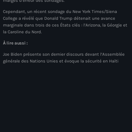
juin 2025
marges d’erreur des sondages.
Cependant, un récent sondage du New York Times/Siena
mai 2025
College a révélé que Donald Trump détenait une avance
avril 2025
marginale dans trois de ces États clés : l’Arizona, la Géorgie et
la Caroline du Nord.
mars 2025
À lire aussi :
février 2025
Joe Biden présente son dernier discours devant l’Assemblée
janvier 2025
générale des Nations Unies et évoque la sécurité en Haïti
décembre 2024
novembre 2024
octobre 2024
septembre 2024
août 2024
juillet 2024