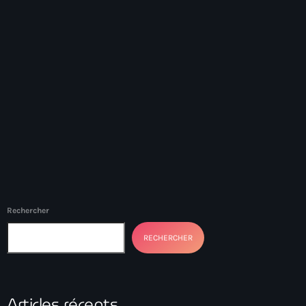
#NouPaKaTannAnkò
#Woyyycolumn
1804 Renaissance
1937 parsley massacre
2024 election
2024 Elections
2024 Paris Olympics
2024 summer olympics
Rechercher
2025 Elections
RECHERCHER
2026 World Cup Qualifiers
21 Nasyon
Articles récents