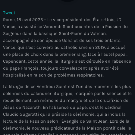
À Propos
Tweet
TV Direct
Rome, 18 avril 2025 – Le vice-président des États-Unis, JD
Vance, a assisté ce Vendredi Saint aux rites de la Passion du
Actualités
Seigneur dans la basilique Saint-Pierre du Vatican,
accompagné de son épouse Usha et de ses trois enfants.
Blog Grid Sidebar
Vance, qui s’est converti au catholicisme en 2019, a occupé
Contact
une place de choix dans le premier rang, face à l’autel papal.
Cependant, cette année, la liturgie s’est déroulée en l’absence
du pape François, toujours convalescent après avoir été
hospitalisé en raison de problèmes respiratoires.
La liturgie de ce Vendredi Saint est l’un des moments les plus
Archives
solennels du calendrier liturgique, marquée par le silence et le
recueillement, en mémoire du martyre et de la crucifixion de
août 2026
Jésus de Nazareth. En l’absence du pape, c’est le cardinal
Claudio Gugerotti qui a présidé la cérémonie, qui a inclus la
juillet 2026
lecture de la Passion selon l’Évangile de Saint Jean. Lors de la
cérémonie, le nouveau prédicateur de la Maison pontificale, le
juin 2026
capucin Roberto Pasolini, a prononcé une réflexion centrée sur