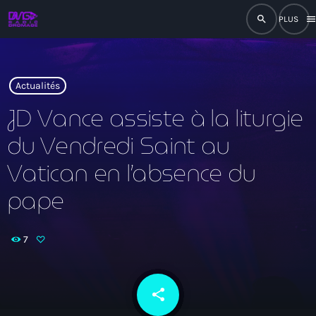
search
men
close
play_arrow
RADIO
Actualités
JD Vance assiste à la liturgie
du Vendredi Saint au
play_arrow
RADIO DROMAGE
Vatican en l’absence du
pape
Accueil
7
Programmation
Émissions
share
email