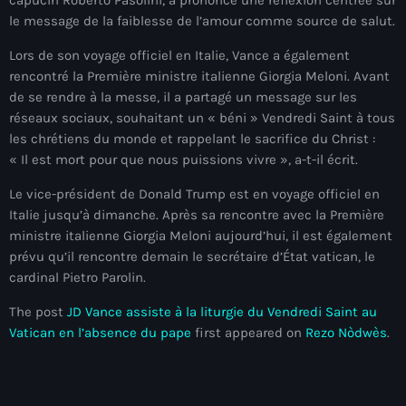
mai 2026
le message de la faiblesse de l’amour comme source de salut.
avril 2026
Lors de son voyage officiel en Italie, Vance a également
rencontré la Première ministre italienne Giorgia Meloni. Avant
mars 2026
de se rendre à la messe, il a partagé un message sur les
réseaux sociaux, souhaitant un « béni » Vendredi Saint à tous
février 2026
les chrétiens du monde et rappelant le sacrifice du Christ :
« Il est mort pour que nous puissions vivre », a-t-il écrit.
janvier 2026
Le vice-président de Donald Trump est en voyage officiel en
décembre 2025
Italie jusqu’à dimanche. Après sa rencontre avec la Première
novembre 2025
ministre italienne Giorgia Meloni aujourd’hui, il est également
prévu qu’il rencontre demain le secrétaire d’État vatican, le
octobre 2025
cardinal Pietro Parolin.
septembre 2025
The post
JD Vance assiste à la liturgie du Vendredi Saint au
Vatican en l’absence du pape
first appeared on
Rezo Nòdwès
.
août 2025
juillet 2025