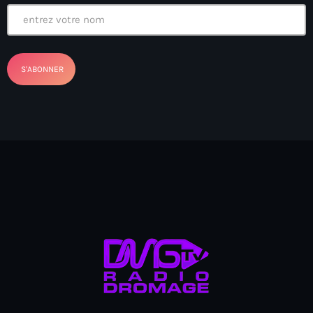
Anse-à-Foleur
Anse-à-Foleur Tags (Standard for category & specific for
story): Haïti
Anse-à-Foleur-Latortue
Anti-gang Tactical Unit (UTAG)
anti-Haitian hate
anti-Haitianism
Antoine Simon Airport of Les Cayes
Antoine Simon International Airport
Antony Blinken
Arabe
Arcahaie