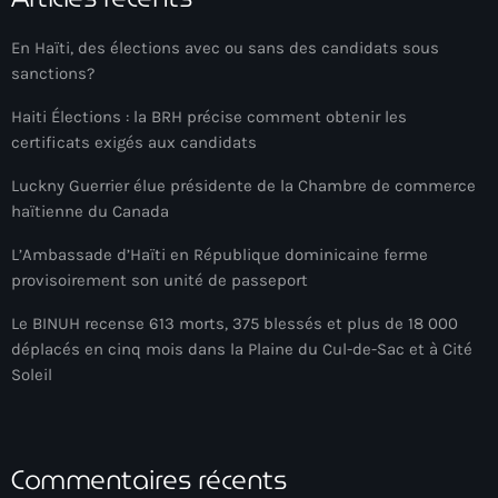
34th cohort of the PNH
En Haïti, des élections avec ou sans des candidats sous
400 Mawozo
sanctions?
400 Mawozo gang
Haiti Élections : la BRH précise comment obtenir les
739 new officers
certificats exigés aux candidats
79th UN General Assembly
Luckny Guerrier élue présidente de la Chambre de commerce
haïtienne du Canada
A lire
L’Ambassade d’Haïti en République dominicaine ferme
AAN
provisoirement son unité de passeport
Abrite-toi
Le BINUH recense 613 morts, 375 blessés et plus de 18 000
déplacés en cinq mois dans la Plaine du Cul-de-Sac et à Cité
Acte de l'Indépendance d'Haiti
Soleil
Action humanitaire
activism
Commentaires récents
Actualités