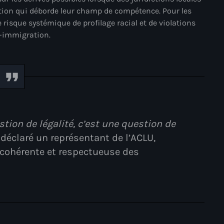
juin 2024
ution qui déborde leur champ de compétence. Pour les
e risque systémique de profilage racial et de violations
mai 2024
i-immigration.
Catégories
: Internet Haiti
tion de légalité, c’est une question de
‘Pwogram Biden
déclaré un représentant de l’ACLU,
“Viv Ansanm”
 cohérente et respectueuse des
#freecarel
#HPK
#KPK
#NouBoukeTann