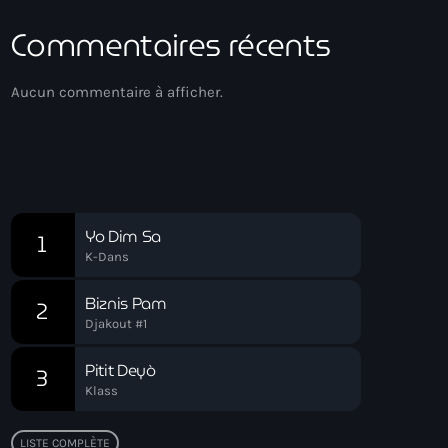
Commentaires récents
Aucun commentaire à afficher.
Chart
Yo Dim Sa
1
K-Dans
Biznis Pam
2
Djakout #1
Pitit Deyò
3
Klass
LISTE COMPLÈTE