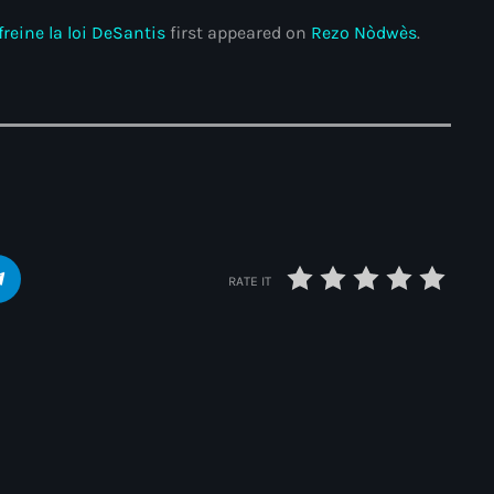
freine la loi DeSantis
first appeared on
Rezo Nòdwès
.
#NouPaKaTannAnkò
#Woyyycolumn
1804 Renaissance
1937 parsley massacre
2024 election
2024 Elections
RATE IT
2024 Paris Olympics
2024 summer olympics
2025 Elections
2026 World Cup Qualifiers
Acte de l'Indépendance d'Haiti
21 Nasyon
Pasteur Malory Laurent : « Les