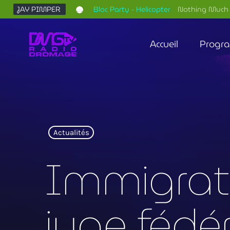
JAY PIMPER
Bloc Party - Helicopter
Nothing Much 
Accueil
Progr
Actualités
Immigrati
juge fédéra