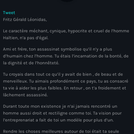
À Propos
Tweet
TV Direct
Fritz Gérald Léonidas,
Le caractère méchant, cynique, hypocrite et cruel de l’homme
Actualités
Haïtien, n’a pas d’égal.
Blog Grid Sidebar
Contact
Ami et frère, ton assassinat symbolise qu’il n’y a plus
d’humain chez l’homme. Tu étais l’incarnation de la bonté, de
la dignité et de l’honnêteté.
Tu croyais dans tout ce qu’il y avait de bien , de beau et de
merveilleux. Tu aimais profondément ce pays, tu as consacré
ta vie à aider les plus faibles. En retour , on t’a froidement et
Archives
lâchement assassiné.
août 2026
Durant toute mon existence je n’ai jamais rencontré un
homme aussi droit et rectiligne comme toi. Ta vision pour
juillet 2026
l’entreprenariat a fait de toi un modèle pour plus d’un.
juin 2026
Rendre les choses meilleures autour de toi était ta seule