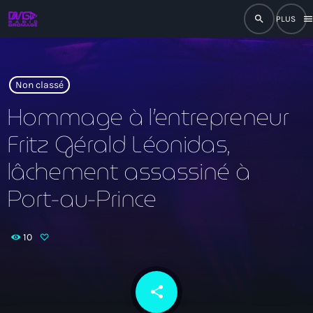
search
men
close
play_arrow
RADIO
Non classé
Hommage à l’entrepreneur
Fritz Gérald Léonidas,
play_arrow
RADIO DROMAGE
lâchement assassiné à
Port-au-Prince
Accueil
10
Programmation
Émissions
share
email