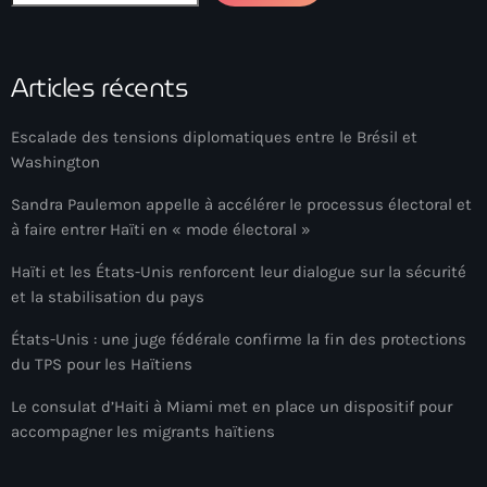
34th cohort of the PNH
400 Mawozo
Articles récents
400 Mawozo gang
739 new officers
Escalade des tensions diplomatiques entre le Brésil et
Washington
79th UN General Assembly
Sandra Paulemon appelle à accélérer le processus électoral et
A lire
à faire entrer Haïti en « mode électoral »
AAN
Haïti et les États-Unis renforcent leur dialogue sur la sécurité
et la stabilisation du pays
Abrite-toi
États-Unis : une juge fédérale confirme la fin des protections
Acte de l'Indépendance d'Haiti
du TPS pour les Haïtiens
Action humanitaire
Le consulat d’Haiti à Miami met en place un dispositif pour
activism
accompagner les migrants haïtiens
Actualités