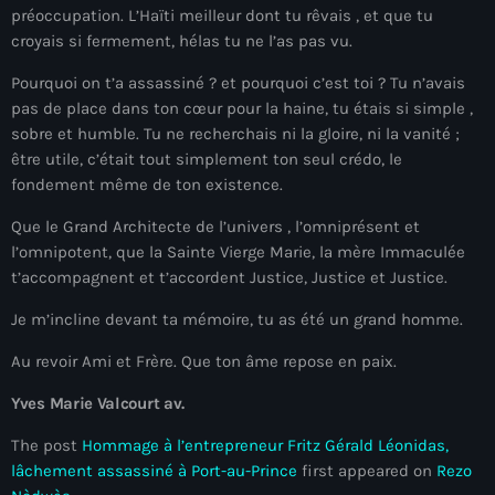
préoccupation. L’Haïti meilleur dont tu rêvais , et que tu
mai 2026
croyais si fermement, hélas tu ne l’as pas vu.
avril 2026
Pourquoi on t’a assassiné ? et pourquoi c’est toi ? Tu n’avais
pas de place dans ton cœur pour la haine, tu étais si simple ,
mars 2026
sobre et humble. Tu ne recherchais ni la gloire, ni la vanité ;
février 2026
être utile, c’était tout simplement ton seul crédo, le
fondement même de ton existence.
janvier 2026
Que le Grand Architecte de l’univers , l’omniprésent et
décembre 2025
l’omnipotent, que la Sainte Vierge Marie, la mère Immaculée
t’accompagnent et t’accordent Justice, Justice et Justice.
novembre 2025
Je m’incline devant ta mémoire, tu as été un grand homme.
octobre 2025
Au revoir Ami et Frère. Que ton âme repose en paix.
septembre 2025
Yves Marie Valcourt av.
août 2025
The post
Hommage à l’entrepreneur Fritz Gérald Léonidas,
juillet 2025
lâchement assassiné à Port-au-Prince
first appeared on
Rezo