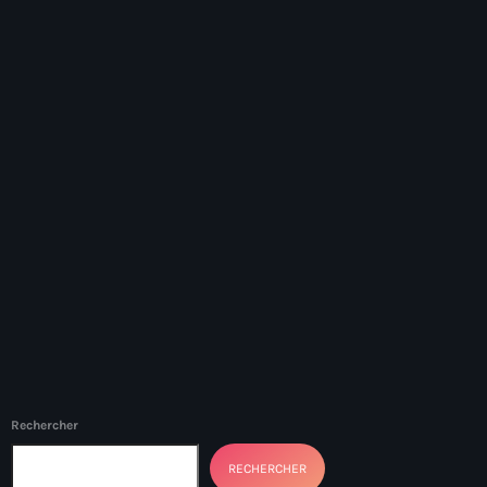
du pays
#NouPaKaTannAnkò
#Woyyycolumn
1804 Renaissance
1937 parsley massacre
2024 election
2024 Elections
2024 Paris Olympics
2024 summer olympics
2025 Elections
2026 World Cup Qualifiers
Rechercher
21 Nasyon
RECHERCHER