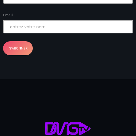
Anse-à-Foleur
Anse-à-Foleur Tags (Standard for category & specific for
Email
story): Haïti
Anse-à-Foleur-Latortue
Anti-gang Tactical Unit (UTAG)
anti-Haitian hate
anti-Haitianism
Antoine Simon Airport of Les Cayes
Antoine Simon International Airport
Antony Blinken
Arabe
Arcahaie