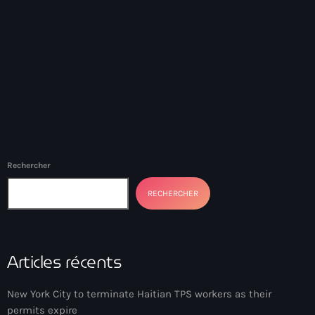
juin 2024
mai 2024
Catégories
: Internet Haiti
Rechercher
‘Pwogram Biden
RECHERCHER
“Viv Ansanm”
#freecarel
#HPK
Articles récents
#KPK
New York City to terminate Haitian TPS workers as their
#NouBoukeTann
permits expire