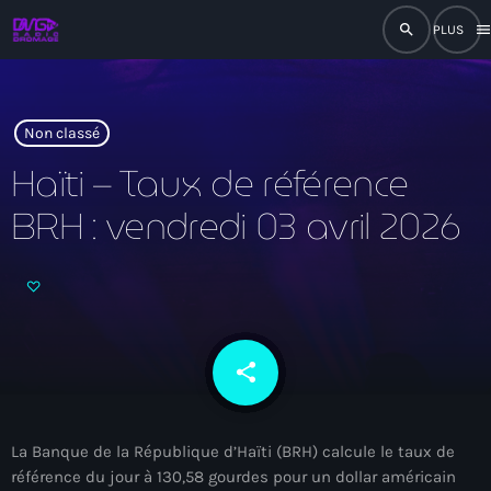
search
men
close
play_arrow
RADIO
Non classé
Haïti – Taux de référence
BRH : vendredi 03 avril 2026
play_arrow
RADIO DROMAGE
Accueil
share
email
Programmation
La Banque de la République d’Haïti (BRH)
calcule le taux de
Émissions
référence du jour à 130,58 gourdes pour un dollar américain