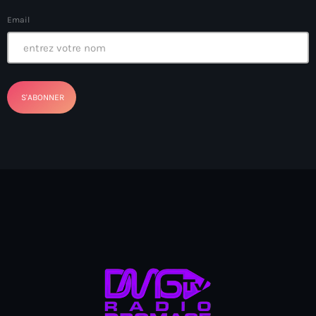
Akademi Kreyòl Ayisyen
Email
Albanie
Alexandre Grand’Pierre
Alexandre Pétion
Alexandre Pierre
Algérie
Alimentation
Aljany Narcius writer
Allemagne
Allemand
Alligator Alcatraz
Alsatian