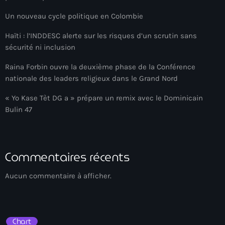
#NouPaKaTannAnkò
Un nouveau cycle politique en Colombie
#Woyyycolumn
Haïti : l’INDDESC alerte sur les risques d’un scrutin sans
sécurité ni inclusion
1804 Renaissance
Raina Forbin ouvre la deuxième phase de la Conférence
1937 parsley massacre
nationale des leaders religieux dans le Grand Nord
2024 election
« Yo Kase Tèt DG a » prépare un remix avec le Dominicain
Bulin 47
2024 Elections
2024 Paris Olympics
2024 summer olympics
Commentaires récents
2025 Elections
Aucun commentaire à afficher.
2026 World Cup Qualifiers
21 Nasyon
Chart