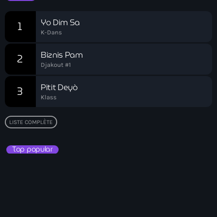
34th cohort of the PNH
Yo Dim Sa
400 Mawozo
1
K-Dans
400 Mawozo gang
Biznis Pam
2
739 new officers
Djakout #1
79th UN General Assembly
Pitit Deyò
3
A lire
Klass
AAN
LISTE COMPLÈTE
Abrite-toi
Top popular
Acte de l'Indépendance d'Haiti
Action humanitaire
activism
Actualités