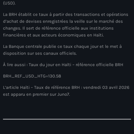
(USD).
À Propos
La BRH établit ce taux à partir des transactions et opérations
TV Direct
d’achat de devises enregistrées la veille sur le marché des
changes. Il sert de référence officielle aux institutions
Actualités
financières et aux acteurs économiques en Haïti.
Blog Grid Sidebar
La Banque centrale publie ce taux chaque jour et le met à
Contact
disposition sur ses canaux officiels.
À lire aussi :
Taux du jour en Haïti – référence officielle BRH
BRH_REF_USD_HTG=130.58
L’article Haïti – Taux de référence BRH : vendredi 03 avril 2026
Archives
est apparu en premier sur Juno7.
août 2026
juillet 2026
juin 2026