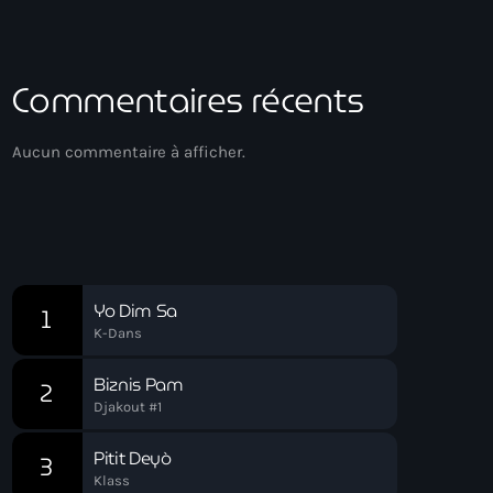
Commentaires récents
Aucun commentaire à afficher.
Chart
Yo Dim Sa
1
K-Dans
Biznis Pam
2
Djakout #1
Pitit Deyò
3
Klass