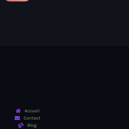
ayes
nt Louverture
nt
Accueil
Contact
Blog