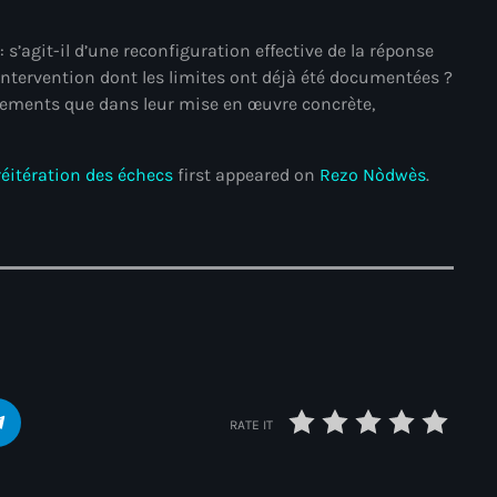
juin 2024
s’agit-il d’une reconfiguration effective de la réponse
mai 2024
intervention dont les limites ont déjà été documentées ?
gements que dans leur mise en œuvre concrète,
Catégories
 réitération des échecs
first appeared on
Rezo Nòdwès
.
: Internet Haiti
‘Pwogram Biden
“Viv Ansanm”
#freecarel
#HPK
RATE IT
#KPK
#NouBoukeTann