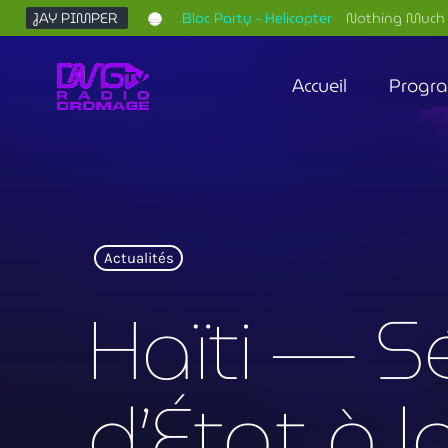
JAY PIMPER
Bloc Party - Helicopter
Nothing Much 
Accueil
Progr
Actualités
Haïti — S
d’État à l