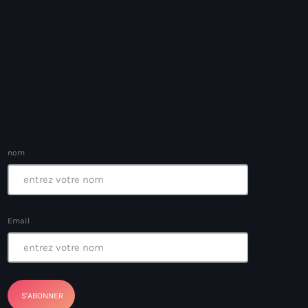
nom
Email