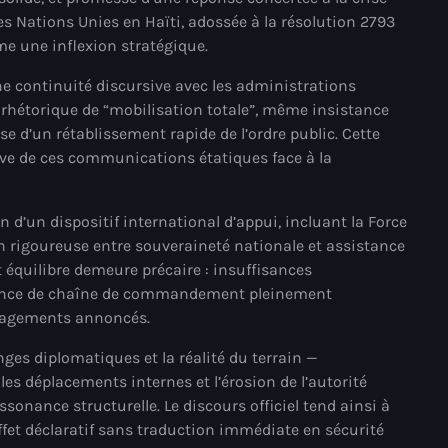
es Nations Unies en Haïti, adossée à la résolution 2793
mai 2025
me une inflexion stratégique.
avril 2025
ne continuité discursive avec les administrations
mars 2025
rhétorique de “mobilisation totale”, même insistance
 d’un rétablissement rapide de l’ordre public. Cette
février 2025
tive de ces communications étatiques face à la
janvier 2025
décembre 2024
on d’un dispositif international d’appui, incluant la Force
n rigoureuse entre souveraineté nationale et assistance
novembre 2024
et équilibre demeure précaire : insuffisances
absence de chaîne de commandement pleinement
octobre 2024
ngagements annoncés.
septembre 2024
anges diplomatiques et la réalité du terrain —
août 2024
les déplacements internes et l’érosion de l’autorité
onance structurelle. Le discours officiel tend ainsi à
juillet 2024
effet déclaratif sans traduction immédiate en sécurité