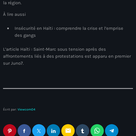
juin 2025
la région.
mai 2025
À lire aussi
avril 2025
Insécurité en Haïti : comprendre la crise et l’emprise
des gangs
mars 2025
février 2025
L’article Haïti : Saint-Marc sous tension après des
affrontements liés à des protestations est apparu en premier
janvier 2025
sur Juno7.
décembre 2024
novembre 2024
octobre 2024
septembre 2024
Écrit par:
Viewcom04
août 2024
email
juillet 2024