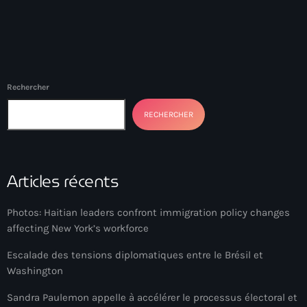
34th cohort of the PNH
400 Mawozo
400 Mawozo gang
739 new officers
Rechercher
79th UN General Assembly
RECHERCHER
A lire
AAN
Articles récents
Abrite-toi
Photos: Haitian leaders confront immigration policy changes
Acte de l'Indépendance d'Haiti
affecting New York’s workforce
Action humanitaire
Escalade des tensions diplomatiques entre le Brésil et
Washington
activism
Sandra Paulemon appelle à accélérer le processus électoral et
Actualités