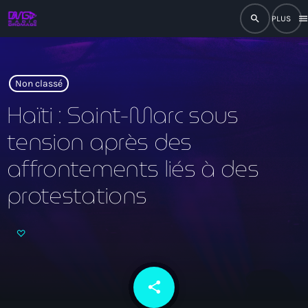
search
men
close
play_arrow
RADIO
Non classé
Haïti : Saint-Marc sous
tension après des
play_arrow
RADIO DROMAGE
affrontements liés à des
protestations
Accueil
Programmation
Émissions
share
email