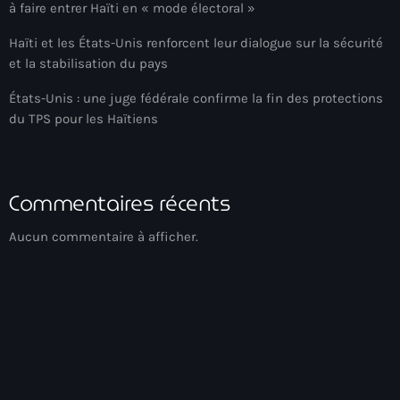
à faire entrer Haïti en « mode électoral »
Adriano Espaillat
Haïti et les États-Unis renforcent leur dialogue sur la sécurité
Advox
et la stabilisation du pays
Aéroport Antoine Simon des Cayes
États-Unis : une juge fédérale confirme la fin des protections
du TPS pour les Haïtiens
Aéroport international Toussaint Louverture
Afghanistan
Commentaires récents
Afrique du Nord et Moyen-Orient
Afrique du Sud
Aucun commentaire à afficher.
Afrique Sub-Saharienne
agri-food
Agriculture
Agriculture & Environment