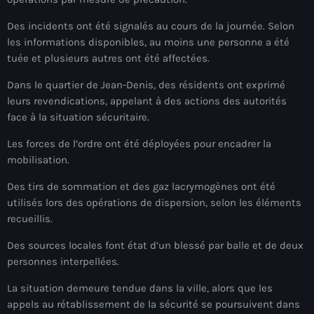
mai 2026
Des incidents ont été signalés au cours de la journée. Selon
avril 2026
les informations disponibles, au moins une personne a été
tuée et plusieurs autres ont été affectées.
mars 2026
Dans le quartier de Jean-Denis, des résidents ont exprimé
février 2026
leurs revendications, appelant à des actions des autorités
face à la situation sécuritaire.
janvier 2026
Les forces de l’ordre ont été déployées pour encadrer la
décembre 2025
mobilisation.
novembre 2025
Des tirs de sommation et des gaz lacrymogènes ont été
utilisés lors des opérations de dispersion, selon les éléments
octobre 2025
recueillis.
septembre 2025
Des sources locales font état d’un blessé par balle et de deux
août 2025
personnes interpellées.
juillet 2025
La situation demeure tendue dans la ville, alors que les
appels au rétablissement de la sécurité se poursuivent dans