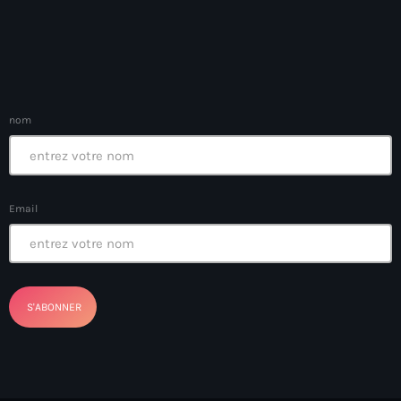
Anse-à-Foleur
Anse-à-Foleur Tags (Standard for category & specific for
story): Haïti
Anse-à-Foleur-Latortue
nom
Anti-gang Tactical Unit (UTAG)
anti-Haitian hate
anti-Haitianism
Email
Antoine Simon Airport of Les Cayes
Antoine Simon International Airport
Antony Blinken
Arabe
Arcahaie