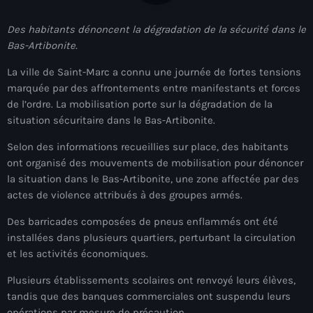
À Propos
Des habitants dénoncent la dégradation de la sécurité dans le
TV Direct
Bas-Artibonite.
La ville de Saint-Marc a connu une journée de fortes tensions
Actualités
marquée par des affrontements entre manifestants et forces
de l’ordre. La mobilisation porte sur la dégradation de la
Blog Grid Sidebar
Contact
situation sécuritaire dans le Bas-Artibonite.
Selon des informations recueillies sur place, des habitants
ont organisé des mouvements de mobilisation pour dénoncer
la situation dans le Bas-Artibonite, une zone affectée par des
actes de violence attribués à des groupes armés.
Archives
Des barricades composées de pneus enflammés ont été
installées dans plusieurs quartiers, perturbant la circulation
août 2026
et les activités économiques.
juillet 2026
Plusieurs établissements scolaires ont renvoyé leurs élèves,
tandis que des banques commerciales ont suspendu leurs
juin 2026
opérations par mesure de précaution.