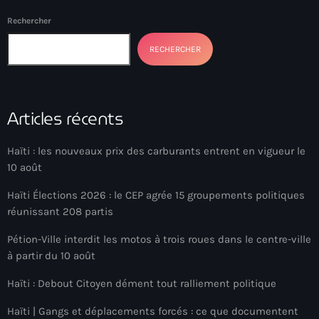
34th cohort of the PNH
Rechercher
400 Mawozo
RECHERCHER
400 Mawozo gang
739 new officers
Articles récents
79th UN General Assembly
A lire
Haïti : les nouveaux prix des carburants entrent en vigueur le
10 août
AAN
Haïti Élections 2026 : le CEP agrée 15 groupements politiques
Abrite-toi
réunissant 208 partis
Acte de l'Indépendance d'Haiti
Pétion-Ville interdit les motos à trois roues dans le centre-ville
Action humanitaire
à partir du 10 août
activism
Haïti : Debout Citoyen dément tout ralliement politique
Actualités
Haïti | Gangs et déplacements forcés : ce que documentent