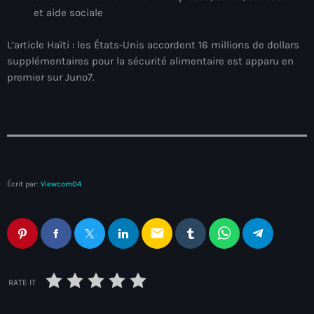
juin 2025
et aide sociale
mai 2025
L’article Haïti : les États-Unis accordent 16 millions de dollars
avril 2025
supplémentaires pour la sécurité alimentaire est apparu en
premier sur Juno7.
mars 2025
février 2025
janvier 2025
décembre 2024
Écrit par:
Viewcom04
novembre 2024
octobre 2024
email
septembre 2024
août 2024
RATE IT
juillet 2024