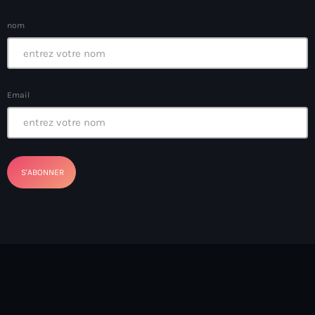
Anse-à-Foleur
nom
Anse-à-Foleur Tags (Standard for category & specific for
story): Haïti
Anse-à-Foleur-Latortue
Email
Anti-gang Tactical Unit (UTAG)
anti-Haitian hate
anti-Haitianism
Antoine Simon Airport of Les Cayes
Antoine Simon International Airport
Antony Blinken
Arabe
Arcahaie