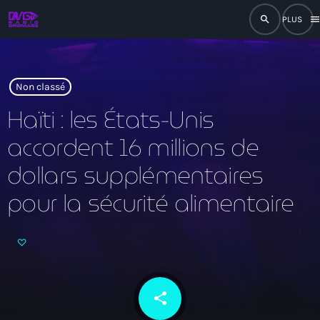
search
men
close
play_arrow
RADIO
Non classé
Haïti : les États-Unis
accordent 16 millions de
play_arrow
RADIO DROMAGE
dollars supplémentaires
pour la sécurité alimentaire
Accueil
Programmation
Émissions
share
email