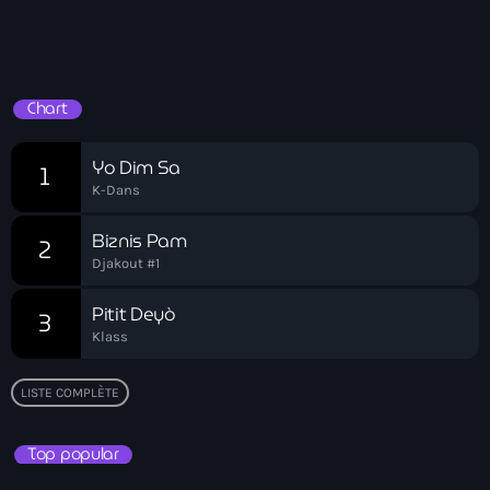
03:00 - 05:00
Akademi Kreyòl Ayisyen
Albanie
Réveil Spirituel
Alexandre Grand’Pierre
Chart
Alexandre Pétion
Yo Dim Sa
1
Alexandre Pierre
K-Dans
Algérie
Biznis Pam
2
Alimentation
Djakout #1
Aljany Narcius writer
Pitit Deyò
3
Klass
Allemagne
Allemand
LISTE COMPLÈTE
Alligator Alcatraz
Top popular
Alsatian