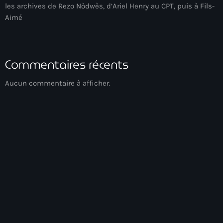
les archives de Rezo Nòdwès, d’Ariel Henry au CPT, puis à Fils-
Adriano Espaillat
Aimé
Advox
Aéroport Antoine Simon des Cayes
Commentaires récents
Aéroport international Toussaint Louverture
Aucun commentaire à afficher.
Afghanistan
Afrique du Nord et Moyen-Orient
Afrique du Sud
Afrique Sub-Saharienne
agri-food
Agriculture
Gospel Music
Agriculture & Environment
Réveil Spirituel