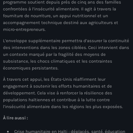
programme soutient depuis près de cinq ans des familles
mai 2026
confrontées à l’insécurité alimentaire. Il agit à travers la
fourniture de nourriture, un appui nutritionnel et un
avril 2026
accompagnement technique destiné aux agriculteurs et
mars 2026
micro-entrepreneurs.
L’enveloppe supplémentaire permettra d’assurer la continuité
février 2026
des interventions dans les zones ciblées. Ceci intervient dans
janvier 2026
un contexte marqué par la fragilité des moyens de
subsistance, les chocs climatiques et les contraintes
décembre 2025
économiques persistantes.
novembre 2025
À travers cet appui, les États-Unis réaffirment leur
engagement à soutenir les efforts humanitaires et de
octobre 2025
développement. Cela vise à renforcer la résilience des
septembre 2025
populations haïtiennes et contribue à la lutte contre
l’insécurité alimentaire dans les régions les plus exposées.
août 2025
À lire aussi :
juillet 2025
Crise humanitaire en Haïti : déplacés, santé, éducation