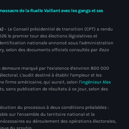
mai 2025
 massacre de la Ruelle Vaillant avec les gangs et ses
avril 2025
s)
– Le Conseil présidentiel de transition (CPT) a rendu
mars 2025
26 le premier tour des élections législatives et
février 2025
’identification nationale annoncé sous l’administration
nry, selon des documents officiels consultés par
Rezo
janvier 2025
décembre 2024
ic demeure marqué par l’existence d’environ 800 000
novembre 2024
ectoral. L’audit destiné à établir l’ampleur et les
e firme américaine, qui aurait, selon l’
ingénieur Alex
octobre 2024
s, sans publication de résultats à ce jour, selon des
septembre 2024
xécution du processus à deux conditions préalables :
août 2024
ble sur l’ensemble du territoire national et la
juillet 2024
 nécessaires au déroulement des opérations électorales,
ique du scrutin.