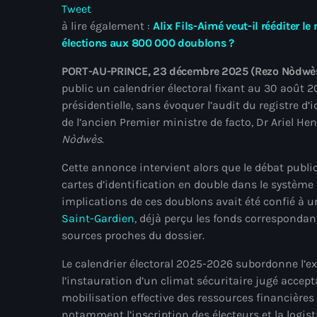
Tweet
à lire également :
Alix Fils-Aimé veut-il rééditer le
élections aux 800 000 doublons ?
PORT-AU-PRINCE, 23 décembre 2025 (Rezo Nòdwè
public un calendrier électoral fixant au 30 août 20
présidentielle, sans évoquer l’audit du registre d
de l’ancien Premier ministre de facto, Dr Ariel He
Nòdwès
.
Cette annonce intervient alors que le débat publ
cartes d’identification en double dans le système él
implications de ces doublons avait été confié à un
Saint-Gardien
, déjà perçu les fonds correspondant
sources proches du dossier.
Le calendrier électoral 2025-2026 subordonne l’e
l’instauration d’un climat sécuritaire jugé accepta
mobilisation effective des ressources financières
notamment l’inscription des électeurs et la logist