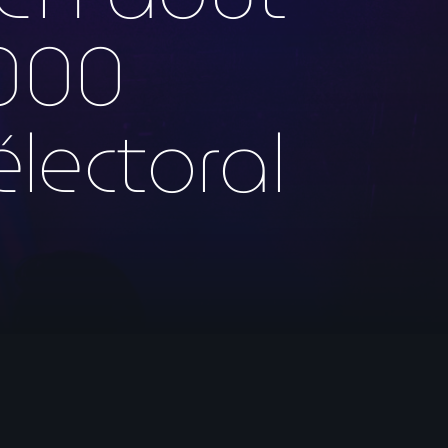
 000
lectoral