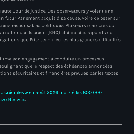
juin 2024
a Haute Cour de justice. Des observateurs y voient une
mai 2024
un futur Parlement acquis à sa cause, voire de peser sur
anciens responsables politiques. Plusieurs membres du
ue nationale de crédit (BNC) et dans des rapports de
llégations que Fritz Jean a eu les plus grandes difficultés
Catégories
réaffirmé son engagement à conduire un processus
: Internet Haiti
n soulignant que le respect des échéances annoncées
ions sécuritaires et financières prévues par les textes
‘Pwogram Biden
“Viv Ansanm”
s « crédibles » en août 2026 malgré les 800 000
#freecarel
ezo Nòdwès
.
#HPK
#KPK
#NouBoukeTann