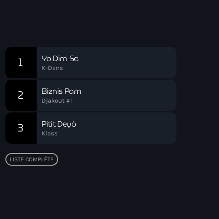
Playlist HT
Chart
Yo Dim Sa
1
K-Dans
Biznis Pam
2
Djakout #1
Pitit Deyò
3
Klass
LISTE COMPLÈTE
Top popular