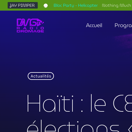
JAY PIMPER
Bloc Party - Helicopter
Nothing Much 
Accueil
Progr
Actualités
Haïti : l
élections 