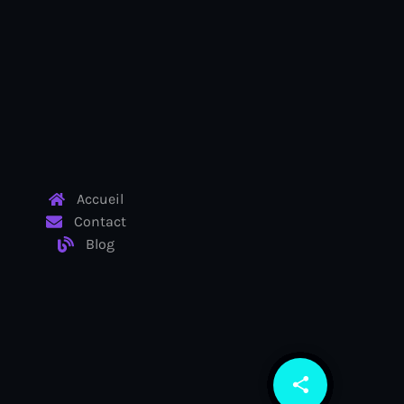
Accueil
Contact
Blog
share
email