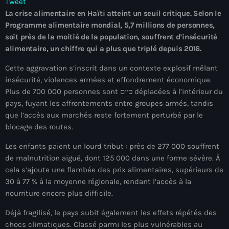
Tweet
À Propos
La crise alimentaire en Haïti atteint un seuil critique. Selon le
Programme alimentaire mondial, 5,7 millions de personnes,
TV Direct
soit près de la moitié de la population, souffrent d’insécurité
alimentaire, un chiffre qui a plus que triplé depuis 2016.
Actualités
Cette aggravation s’inscrit dans un contexte explosif mêlant
Blog Grid Sidebar
insécurité, violences armées et effondrement économique.
Contact
Plus de 700 000 personnes sont כיום déplacées à l’intérieur du
pays, fuyant les affrontements entre groupes armés, tandis
que l’accès aux marchés reste fortement perturbé par le
blocage des routes.
Les enfants paient un lourd tribut : près de 277 000 souffrent
Archives
de malnutrition aiguë, dont 125 000 dans une forme sévère. À
cela s’ajoute une flambée des prix alimentaires, supérieurs de
août 2026
30 à 77 % à la moyenne régionale, rendant l’accès à la
nourriture encore plus difficile.
juillet 2026
Déjà fragilisé, le pays subit également les effets répétés des
juin 2026
chocs climatiques. Classé parmi les plus vulnérables au