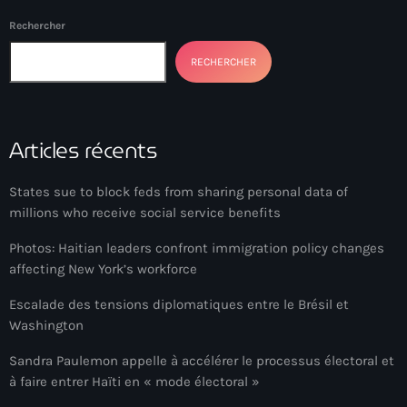
#NouPaKaTannAnkò
Rechercher
#Woyyycolumn
RECHERCHER
1804 Renaissance
1937 parsley massacre
Articles récents
2024 election
States sue to block feds from sharing personal data of
2024 Elections
millions who receive social service benefits
2024 Paris Olympics
Photos: Haitian leaders confront immigration policy changes
affecting New York’s workforce
2024 summer olympics
Escalade des tensions diplomatiques entre le Brésil et
2025 Elections
Washington
2026 World Cup Qualifiers
Sandra Paulemon appelle à accélérer le processus électoral et
21 Nasyon
à faire entrer Haïti en « mode électoral »