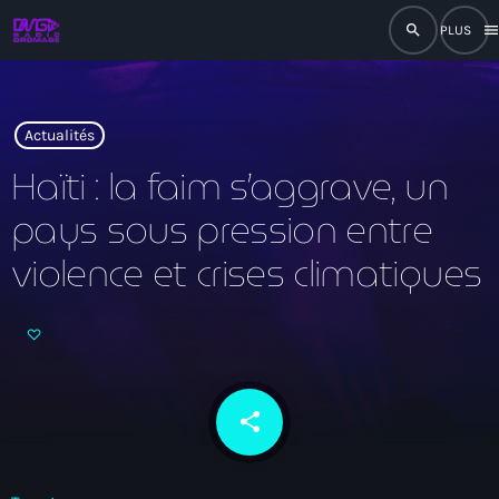
search
men
close
play_arrow
RADIO
Actualités
Haïti : la faim s’aggrave, un
pays sous pression entre
play_arrow
RADIO DROMAGE
violence et crises climatiques
Accueil
Programmation
share
email
Émissions