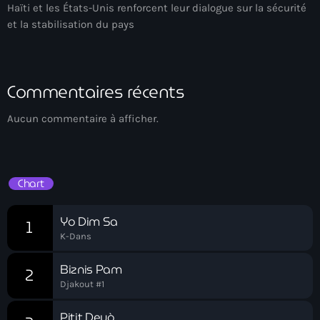
34th cohort of the PNH
Haïti et les États-Unis renforcent leur dialogue sur la sécurité
et la stabilisation du pays
400 Mawozo
400 Mawozo gang
Commentaires récents
739 new officers
79th UN General Assembly
Aucun commentaire à afficher.
A lire
AAN
Chart
Abrite-toi
Yo Dim Sa
1
Acte de l'Indépendance d'Haiti
K-Dans
Action humanitaire
Biznis Pam
2
activism
Djakout #1
Actualités
Pitit Deyò