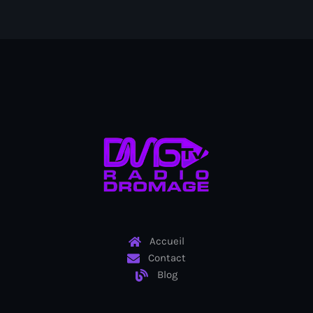
American Airlines
American missionary couple killed in Haiti
Amérique du Nord
Amérique latine
Ana Belique
André Jonas Vladimir Paraison
Angelo Jean-Baptiste
Anglais
Angy Desravines
Accueil
Contact
Animal Rights
Blog
Annonces