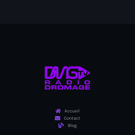
Arts et Culture
Asie Centrale et Caucase
Asie de l'Est
Asie du Sud
Asylum for Haïtian
asylum seekers
Australie
Autriche
Aux Cayes
Accueil
Avanse Ansanm
Contact
Blog
Aviation field