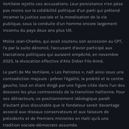
juin 2025
Vertilaire rejette ces accusations. Leur persistance n’en pèse
pas moins sur la crédibilité politique d’un parti qui prétend
mai 2025
incarner la justice sociale et la moralisation de la vie
avril 2025
publique, sous la conduite d’un homme encore largement
inconnu du pays deux ans plus tôt.
mars 2025
Moïse Jean-Charles, qui avait soutenu son accession au CPT,
février 2025
l’a par la suite dénoncé, l’accusant d’avoir participé aux
tractations politiques qui auraient empêché, en novembre
janvier 2025
2025, la révocation effective d’Alix Didier Fils-Aimé.
décembre 2024
Le parti de Me Vertilaire, « Les Patriotes », naît ainsi sous une
contradiction majeure : prôner l’égalité, la probité et le centre
novembre 2024
gauche, tout en étant dirigé par une figure citée dans l’un des
octobre 2024
dossiers les plus controversés de la transition haïtienne. Pour
ses détracteurs, ce positionnement idéologique paraît
septembre 2024
d’autant plus discutable que le fondateur serait davantage
associé aux réseaux conservateurs et aux faiseurs de
août 2024
présidents et de Premiers ministres en Haïti qu’à une
juillet 2024
tradition sociale-démocrate assumée.