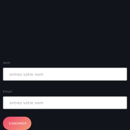
Arcahaie gangs Attack
Arcahaie Haiti
Art & Culture
art and culture
Art Haiti
Art x Ayiti
nom
Artibonite Department
Artibonite Haiti
Email
artist
Artist Manuel Mathieu
Arts
Arts & Culture