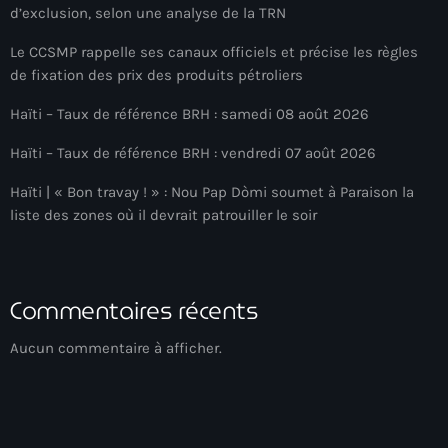
Akademi Kreyòl Ayisyen
d’exclusion, selon une analyse de la TRN
Albanie
Le CCSMP rappelle ses canaux officiels et précise les règles
de fixation des prix des produits pétroliers
Alexandre Grand’Pierre
Haïti – Taux de référence BRH : samedi 08 août 2026
Alexandre Pétion
Haïti – Taux de référence BRH : vendredi 07 août 2026
Alexandre Pierre
Haïti | « Bon travay ! » : Nou Pap Dòmi soumet à Paraison la
Algérie
liste des zones où il devrait patrouiller le soir
Alimentation
Aljany Narcius writer
Commentaires récents
Allemagne
Aucun commentaire à afficher.
Allemand
Alligator Alcatraz
Alsatian