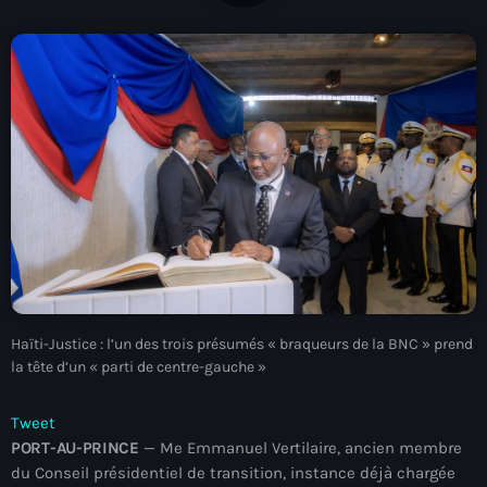
À Propos
TV Direct
Actualités
Blog Grid Sidebar
Contact
Archives
Haïti-Justice : l’un des trois présumés « braqueurs de la BNC » prend
la tête d’un « parti de centre-gauche »
août 2026
Tweet
juillet 2026
PORT-AU-PRINCE
— Me Emmanuel Vertilaire, ancien membre
juin 2026
du Conseil présidentiel de transition, instance déjà chargée