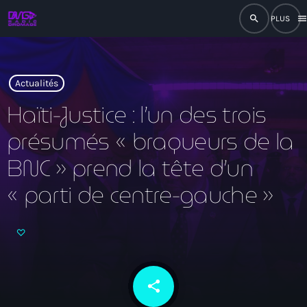
search
men
close
play_arrow
RADIO
Actualités
Haïti-Justice : l’un des trois
présumés « braqueurs de la
play_arrow
RADIO DROMAGE
BNC » prend la tête d’un
« parti de centre-gauche »
Accueil
Programmation
Émissions
share
email