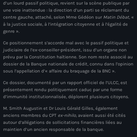
d’un lourd passif politique, revient sur la scène publique par
mai 2026
une voie inattendue : la direction d’un parti se réclamant du
centre gauche, attaché, selon Mme Gédéon sur
Matin Débat
, «
avril 2026
à la justice sociale, à l’intégration citoyenne et à l’égalité de
mars 2026
genre ».
février 2026
Ce positionnement s’accorde mal avec le passif politique et
judiciaire de l’ex-conseiller-président, issu d’un organe non
janvier 2026
prévu par la Constitution haïtienne. Son nom reste associé au
dossier de la Banque nationale de crédit, connu dans l’opinion
décembre 2025
sous l’appellation d’« affaire du braquage de la BNC ».
novembre 2025
Ce dossier, documenté par un rapport officiel de l’ULCC, est
présentement rendu politiquement caduc par une forme
octobre 2025
d’immunité institutionnalisée, déplorent plusieurs citoyens.
septembre 2025
M. Smith Augustin et Dr Louis Gérald Gilles, également
août 2025
anciens membres du CPT
ex-nihilo
, avaient aussi été cités
autour d’allégations de sollicitations financières liées au
juillet 2025
maintien d’un ancien responsable de la banque.