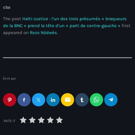
juin 2024
cba
mai 2024
The post
Haïti-Justice : l’un des trois présumés « braqueurs
de la BNC » prend la tête d’un « parti de centre-gauche »
first
appeared on
Rezo Nòdwès
.
Catégories
: Internet Haiti
‘Pwogram Biden
Écrit par:
“Viv Ansanm”
#freecarel
email
#HPK
#KPK
RATE IT
#NouBoukeTann