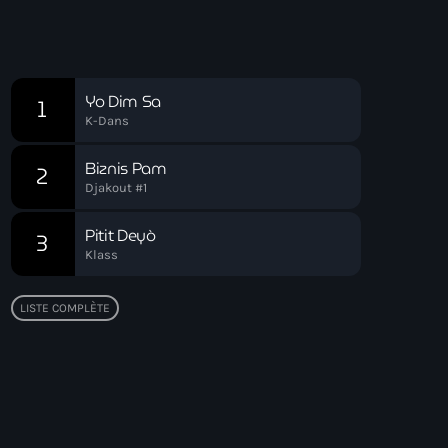
Réveil Spirituel
Chart
Yo Dim Sa
1
K-Dans
Biznis Pam
2
Djakout #1
Pitit Deyò
3
Klass
LISTE COMPLÈTE
Top popular