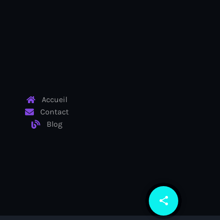
Accueil
Contact
Blog
share
email