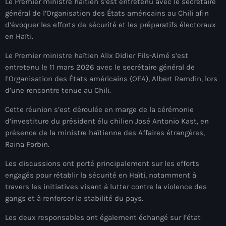
Le Premier ministre haïtien s’est entretenu avec le secrétaire
À Propos
général de l’Organisation des États américains au Chili afin
d’évoquer les efforts de sécurité et les préparatifs électoraux
TV Direct
en Haïti.
Actualités
Le Premier ministre haïtien Alix Didier Fils-Aimé s’est
entretenu le 11 mars 2026 avec le secrétaire général de
Blog Grid Sidebar
l’Organisation des États américains (OEA), Albert Ramdin, lors
Contact
d’une rencontre tenue au Chili.
Cette réunion s’est déroulée en marge de la cérémonie
d’investiture du président élu chilien José Antonio Kast, en
présence de la ministre haïtienne des Affaires étrangères,
Raina Forbin.
Archives
Les discussions ont porté principalement sur les efforts
engagés pour rétablir la sécurité en Haïti, notamment à
août 2026
travers les initiatives visant à lutter contre la violence des
juillet 2026
gangs et à renforcer la stabilité du pays.
juin 2026
Les deux responsables ont également échangé sur l’état