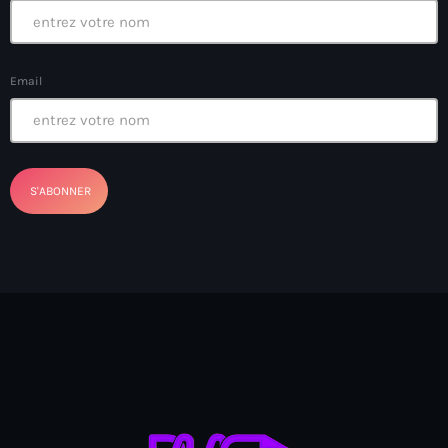
Anse-à-Foleur
Anse-à-Foleur Tags (Standard for category & specific for
story): Haïti
Email
Anse-à-Foleur-Latortue
Anti-gang Tactical Unit (UTAG)
anti-Haitian hate
anti-Haitianism
Antoine Simon Airport of Les Cayes
Antoine Simon International Airport
Antony Blinken
Arabe
Arcahaie