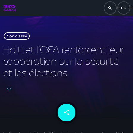
search
men
close
play_arrow
RADIO
Non classé
Haïti et l’OEA renforcent leur
coopération sur la sécurité
play_arrow
RADIO DROMAGE
et les élections
Accueil
Programmation
share
email
Émissions