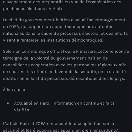
d’avancement des préparatifs en vue de l’organisation des
mai 2026
prochaines élections en Haïti.
avril 2026
Le chef du gouvernement haïtien a salué l’accompagnement
de l’OEA, qui apporte un appui technique aux autorités
mars 2026
nationales dans le cadre du processus électoral et des efforts
visant à renforcer les institutions démocratiques.
février 2026
Selon un communiqué officiel de la Primature, cette rencontre
janvier 2026
témoigne de la volonté du gouvernement haïtien de
décembre 2025
consolider sa coopération avec les partenaires régionaux afin
de soutenir les efforts en faveur de la sécurité, de la stabilité
novembre 2025
institutionnelle et du processus démocratique dans le pays.
octobre 2025
À lire aussi
septembre 2025
Actualité en Haïti : information en continu et faits
août 2025
vérifiés
juillet 2025
L’article Haïti et l’OEA renforcent leur coopération sur la
sécurité et les élections est apparu en premier sur Juno7.