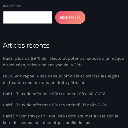
34th cohort of the PNH
Rechercher
400 Mawozo
RECHERCHER
400 Mawozo gang
739 new officers
Articles récents
79th UN General Assembly
A lire
Haïti : plus de 29 % de l’électorat potentiel exposé à un risque
d’exclusion, selon une analyse de la TRN
AAN
Le CCSMP rappelle ses canaux officiels et précise les règles
Abrite-toi
de fixation des prix des produits pétroliers
Acte de l'Indépendance d'Haiti
Haïti – Taux de référence BRH : samedi 08 août 2026
Action humanitaire
Haïti – Taux de référence BRH : vendredi 07 août 2026
activism
Haïti | « Bon travay ! » : Nou Pap Dòmi soumet à Paraison la
liste des zones où il devrait patrouiller le soir
Actualités